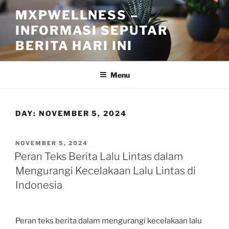
Skip
MXPWELLNESS –
to
INFORMASI SEPUTAR
content
BERITA HARI INI
Menu
DAY:
NOVEMBER 5, 2024
POSTED
NOVEMBER 5, 2024
ON
Peran Teks Berita Lalu Lintas dalam
Mengurangi Kecelakaan Lalu Lintas di
Indonesia
Peran teks berita dalam mengurangi kecelakaan lalu