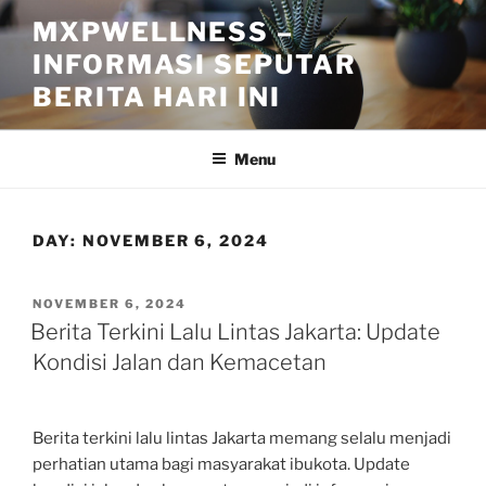
Skip
MXPWELLNESS –
to
INFORMASI SEPUTAR
content
BERITA HARI INI
Menu
DAY:
NOVEMBER 6, 2024
POSTED
NOVEMBER 6, 2024
ON
Berita Terkini Lalu Lintas Jakarta: Update
Kondisi Jalan dan Kemacetan
Berita terkini lalu lintas Jakarta memang selalu menjadi
perhatian utama bagi masyarakat ibukota. Update