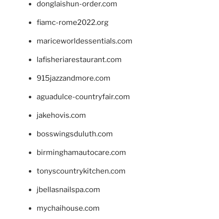
donglaishun-order.com
fiamc-rome2022.org
mariceworldessentials.com
lafisheriarestaurant.com
915jazzandmore.com
aguadulce-countryfair.com
jakehovis.com
bosswingsduluth.com
birminghamautocare.com
tonyscountrykitchen.com
jbellasnailspa.com
mychaihouse.com