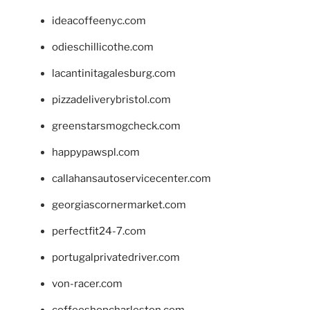
ideacoffeenyc.com
odieschillicothe.com
lacantinitagalesburg.com
pizzadeliverybristol.com
greenstarsmogcheck.com
happypawspl.com
callahansautoservicecenter.com
georgiascornermarket.com
perfectfit24-7.com
portugalprivatedriver.com
von-racer.com
coffeeshopcharleston.com