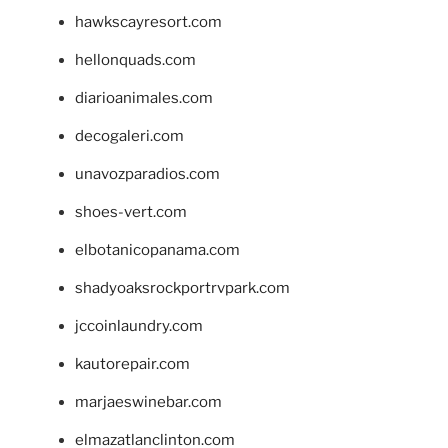
hawkscayresort.com
hellonquads.com
diarioanimales.com
decogaleri.com
unavozparadios.com
shoes-vert.com
elbotanicopanama.com
shadyoaksrockportrvpark.com
jccoinlaundry.com
kautorepair.com
marjaeswinebar.com
elmazatlanclinton.com