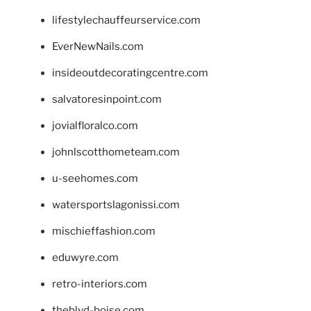
lifestylechauffeurservice.com
EverNewNails.com
insideoutdecoratingcentre.com
salvatoresinpoint.com
jovialfloralco.com
johnlscotthometeam.com
u-seehomes.com
watersportslagonissi.com
mischieffashion.com
eduwyre.com
retro-interiors.com
theblvd-boise.com