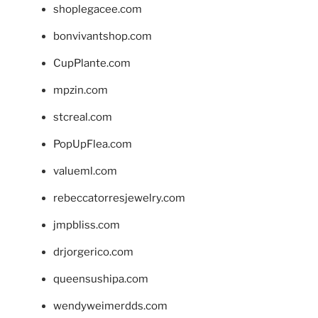
shoplegacee.com
bonvivantshop.com
CupPlante.com
mpzin.com
stcreal.com
PopUpFlea.com
valueml.com
rebeccatorresjewelry.com
jmpbliss.com
drjorgerico.com
queensushipa.com
wendyweimerdds.com