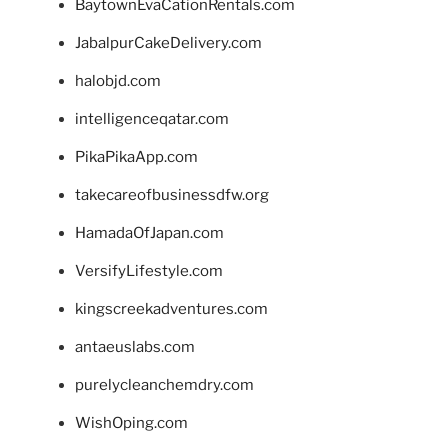
BaytownEvaCationRentals.com
JabalpurCakeDelivery.com
halobjd.com
intelligenceqatar.com
PikaPikaApp.com
takecareofbusinessdfw.org
HamadaOfJapan.com
VersifyLifestyle.com
kingscreekadventures.com
antaeuslabs.com
purelycleanchemdry.com
WishOping.com