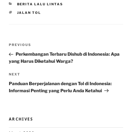
CATEGORIES
BERITA LALU LINTAS
TAGS
JALAN TOL
Post
Previous
PREVIOUS
navigation
Post
Perkembangan Terbaru Dishub di Indonesia: Apa
yang Harus Diketahui Warga?
Next
NEXT
Post
Panduan Berperjalanan dengan Tol di Indonesia:
Informasi Penting yang Perlu Anda Ketahui
ARCHIVES