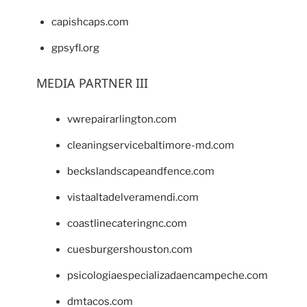
capishcaps.com
gpsyfl.org
MEDIA PARTNER III
vwrepairarlington.com
cleaningservicebaltimore-md.com
beckslandscapeandfence.com
vistaaltadelveramendi.com
coastlinecateringnc.com
cuesburgershouston.com
psicologiaespecializadaencampeche.com
dmtacos.com