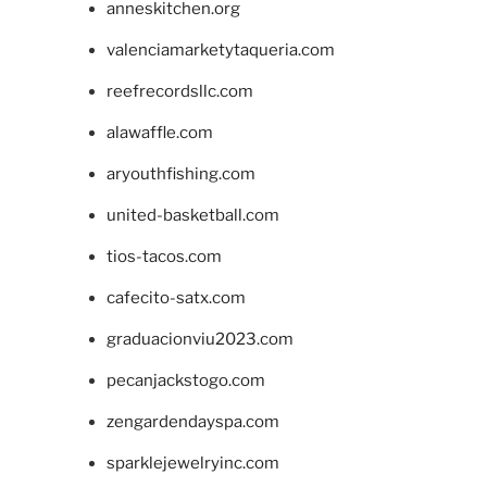
anneskitchen.org
valenciamarketytaqueria.com
reefrecordsllc.com
alawaffle.com
aryouthfishing.com
united-basketball.com
tios-tacos.com
cafecito-satx.com
graduacionviu2023.com
pecanjackstogo.com
zengardendayspa.com
sparklejewelryinc.com