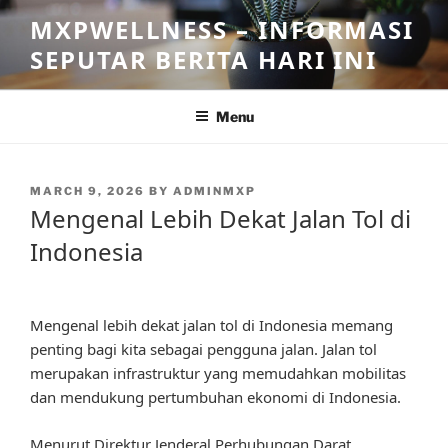
Skip
MXPWELLNESS – INFORMASI
to
SEPUTAR BERITA HARI INI
content
Menu
POSTED
MARCH 9, 2026
BY
ADMINMXP
ON
Mengenal Lebih Dekat Jalan Tol di
Indonesia
Mengenal lebih dekat jalan tol di Indonesia memang
penting bagi kita sebagai pengguna jalan. Jalan tol
merupakan infrastruktur yang memudahkan mobilitas
dan mendukung pertumbuhan ekonomi di Indonesia.
Menurut Direktur Jenderal Perhubungan Darat