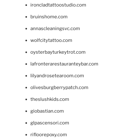
ironcladtattoostudio.com
bruinshome.com
annascleaningsvc.com
wolfcitytattoo.com
oysterbayturkeytrot.com
lafronterarestauranteybar.com
lilyandrosetearoom.com
olivesburgberrypatch.com
theslushkids.com
giobastian.com
glpascensori.com
rifloorepoxy.com