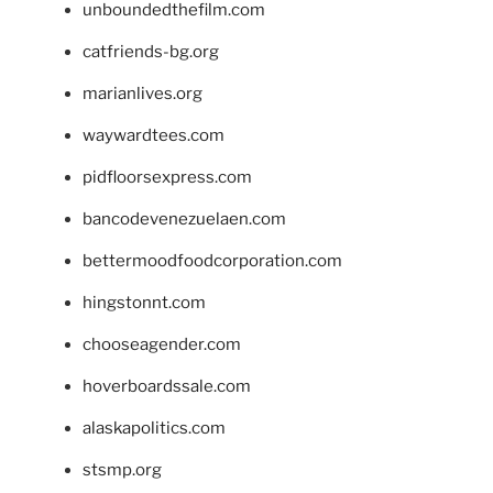
unboundedthefilm.com
catfriends-bg.org
marianlives.org
waywardtees.com
pidfloorsexpress.com
bancodevenezuelaen.com
bettermoodfoodcorporation.com
hingstonnt.com
chooseagender.com
hoverboardssale.com
alaskapolitics.com
stsmp.org