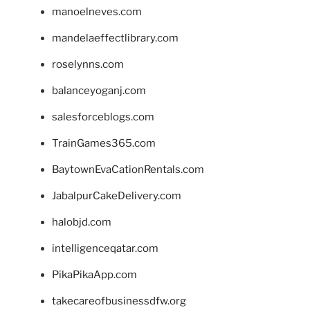
manoelneves.com
mandelaeffectlibrary.com
roselynns.com
balanceyoganj.com
salesforceblogs.com
TrainGames365.com
BaytownEvaCationRentals.com
JabalpurCakeDelivery.com
halobjd.com
intelligenceqatar.com
PikaPikaApp.com
takecareofbusinessdfw.org