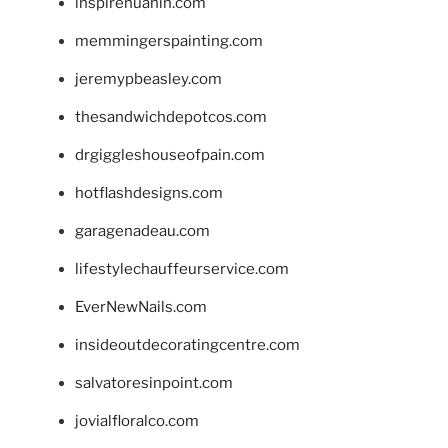
inspirehuahin.com
memmingerspainting.com
jeremypbeasley.com
thesandwichdepotcos.com
drgiggleshouseofpain.com
hotflashdesigns.com
garagenadeau.com
lifestylechauffeurservice.com
EverNewNails.com
insideoutdecoratingcentre.com
salvatoresinpoint.com
jovialfloralco.com