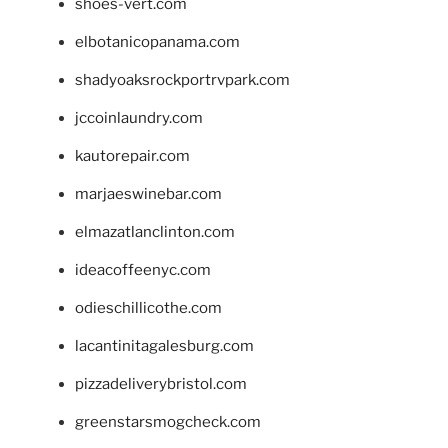
shoes-vert.com
elbotanicopanama.com
shadyoaksrockportrvpark.com
jccoinlaundry.com
kautorepair.com
marjaeswinebar.com
elmazatlanclinton.com
ideacoffeenyc.com
odieschillicothe.com
lacantinitagalesburg.com
pizzadeliverybristol.com
greenstarsmogcheck.com