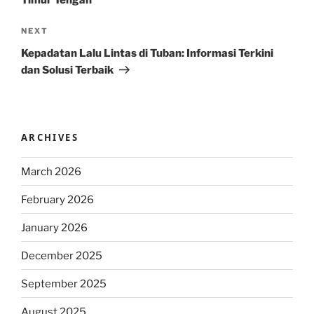
Timur Tengah
Next
NEXT
Post
Kepadatan Lalu Lintas di Tuban: Informasi Terkini
dan Solusi Terbaik
ARCHIVES
March 2026
February 2026
January 2026
December 2025
September 2025
August 2025