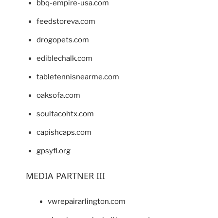
bbq-empire-usa.com
feedstoreva.com
drogopets.com
ediblechalk.com
tabletennisnearme.com
oaksofa.com
soultacohtx.com
capishcaps.com
gpsyfl.org
MEDIA PARTNER III
vwrepairarlington.com