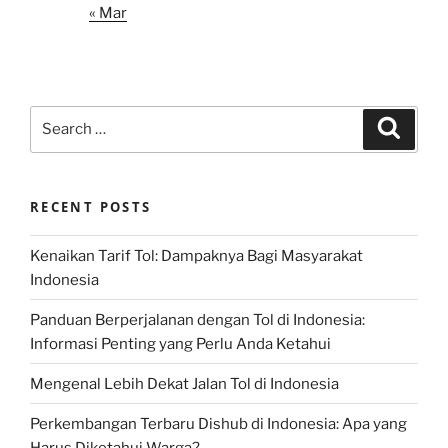
« Mar
Search
Search
for:
RECENT POSTS
Kenaikan Tarif Tol: Dampaknya Bagi Masyarakat
Indonesia
Panduan Berperjalanan dengan Tol di Indonesia:
Informasi Penting yang Perlu Anda Ketahui
Mengenal Lebih Dekat Jalan Tol di Indonesia
Perkembangan Terbaru Dishub di Indonesia: Apa yang
Harus Diketahui Warga?