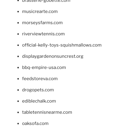
brasserie-gobette.com
musicrearte.com
morseysfarms.com
riverviewtennis.com
official-kelly-toys-squishmallows.com
displaygardenonsuncrest.org
bbq-empire-usa.com
feedstoreva.com
drogopets.com
ediblechalk.com
tabletennisnearme.com
oaksofa.com