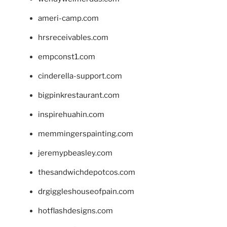
ameri-camp.com
hrsreceivables.com
empconst1.com
cinderella-support.com
bigpinkrestaurant.com
inspirehuahin.com
memmingerspainting.com
jeremypbeasley.com
thesandwichdepotcos.com
drgiggleshouseofpain.com
hotflashdesigns.com