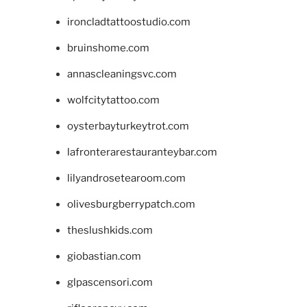
ironcladtattoostudio.com
bruinshome.com
annascleaningsvc.com
wolfcitytattoo.com
oysterbayturkeytrot.com
lafronterarestauranteybar.com
lilyandrosetearoom.com
olivesburgberrypatch.com
theslushkids.com
giobastian.com
glpascensori.com