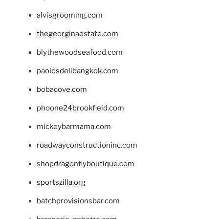
alvisgrooming.com
thegeorginaestate.com
blythewoodseafood.com
paolosdelibangkok.com
bobacove.com
phoone24brookfield.com
mickeybarmama.com
roadwayconstructioninc.com
shopdragonflyboutique.com
sportszilla.org
batchprovisionsbar.com