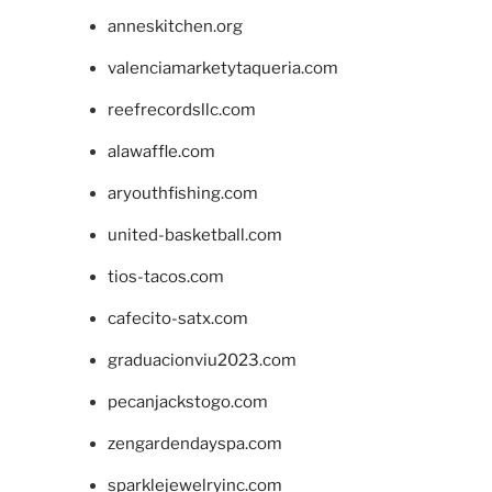
anneskitchen.org
valenciamarketytaqueria.com
reefrecordsllc.com
alawaffle.com
aryouthfishing.com
united-basketball.com
tios-tacos.com
cafecito-satx.com
graduacionviu2023.com
pecanjackstogo.com
zengardendayspa.com
sparklejewelryinc.com