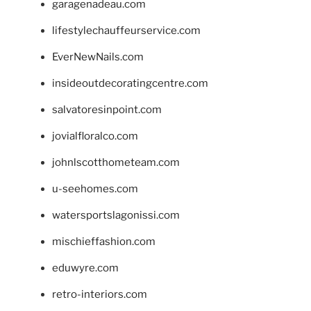
garagenadeau.com
lifestylechauffeurservice.com
EverNewNails.com
insideoutdecoratingcentre.com
salvatoresinpoint.com
jovialfloralco.com
johnlscotthometeam.com
u-seehomes.com
watersportslagonissi.com
mischieffashion.com
eduwyre.com
retro-interiors.com