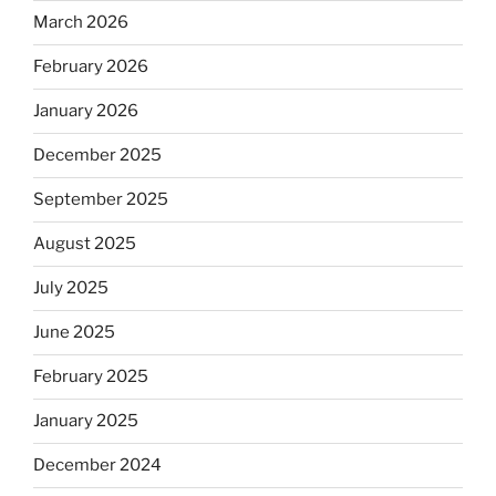
March 2026
February 2026
January 2026
December 2025
September 2025
August 2025
July 2025
June 2025
February 2025
January 2025
December 2024