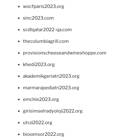
wocfparis2023.org
sinc2023.com
scdlqatar2022-qa.com
thecolumbiagrill.com
provisionscheeseandwineshoppe.com
khedi2023.org
akademikgeriatri2023.org
marmarapediatri2023.org
emchie2023.org
girisimselradyoloji2022.org
utcd2022.org
biosensor2022.org