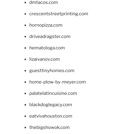
dmtacos.com
crescentstreetprinting.com
hornopizza.com
driveadragster.com
hematologa.com
lizaivanov.com
guesttinyhomes.com
home-plow-by-meyer.com
palatelatincuisine.com
blackdoglegacy.com
eatvivahouston.com
thebigshowok.com