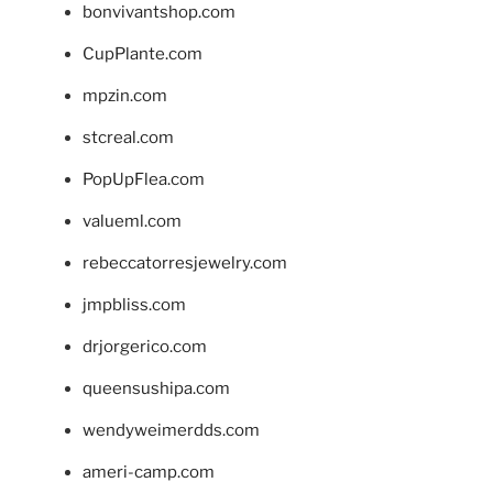
bonvivantshop.com
CupPlante.com
mpzin.com
stcreal.com
PopUpFlea.com
valueml.com
rebeccatorresjewelry.com
jmpbliss.com
drjorgerico.com
queensushipa.com
wendyweimerdds.com
ameri-camp.com