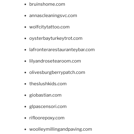
bruinshome.com
annascleaningsvc.com
wolfcitytattoo.com
oysterbayturkeytrot.com
lafronterarestauranteybar.com
lilyandrosetearoom.com
olivesburgberrypatch.com
theslushkids.com
giobastian.com
glpascensori.com
rifloorepoxy.com
woolleymillingandpaving.com