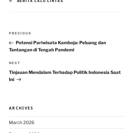
TAGS
BERITA LALU LINTAS
Post
Previous
PREVIOUS
navigation
Post
Potensi Pariwisata Kamboja: Peluang dan
Tantangan di Tengah Pandemi
Next
NEXT
Post
Tinjauan Mendalam Terhadap Politik Indonesia Saat
Ini
ARCHIVES
March 2026