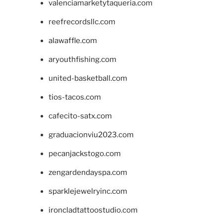
valenciamarketytaqueria.com
reefrecordsllc.com
alawaffle.com
aryouthfishing.com
united-basketball.com
tios-tacos.com
cafecito-satx.com
graduacionviu2023.com
pecanjackstogo.com
zengardendayspa.com
sparklejewelryinc.com
ironcladtattoostudio.com