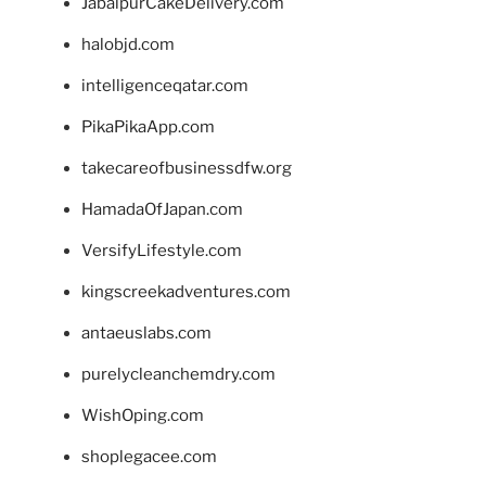
JabalpurCakeDelivery.com
halobjd.com
intelligenceqatar.com
PikaPikaApp.com
takecareofbusinessdfw.org
HamadaOfJapan.com
VersifyLifestyle.com
kingscreekadventures.com
antaeuslabs.com
purelycleanchemdry.com
WishOping.com
shoplegacee.com