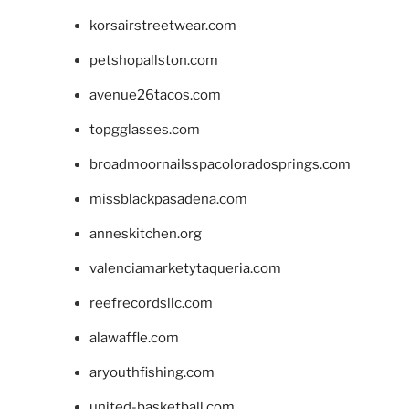
korsairstreetwear.com
petshopallston.com
avenue26tacos.com
topgglasses.com
broadmoornailsspacoloradosprings.com
missblackpasadena.com
anneskitchen.org
valenciamarketytaqueria.com
reefrecordsllc.com
alawaffle.com
aryouthfishing.com
united-basketball.com