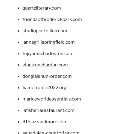
quartzliterary.com
friendsofbroderickpark.com
studiopiattellina.com
jannagrillspringfield.com
fujiyamacharleston.com
elpatronchardon.com
donglaishun-order.com
fiamc-rome2022.org
mariceworldessentials.com
lafisheriarestaurant.com
915jazzandmore.com
aguadulce-countryfair.com