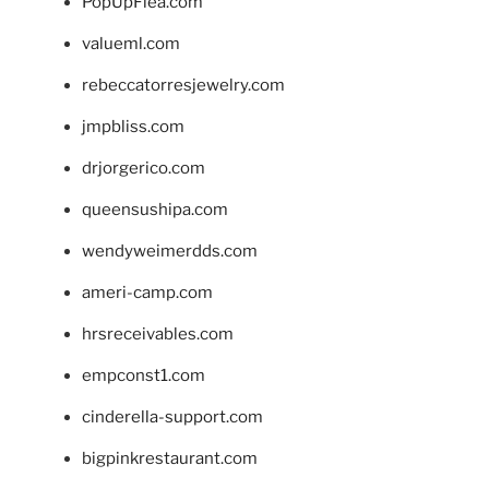
PopUpFlea.com
valueml.com
rebeccatorresjewelry.com
jmpbliss.com
drjorgerico.com
queensushipa.com
wendyweimerdds.com
ameri-camp.com
hrsreceivables.com
empconst1.com
cinderella-support.com
bigpinkrestaurant.com