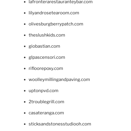
lafronterarestauranteybar.com
lilyandrosetearoom.com
olivesburgberrypatch.com
theslushkids.com
giobastian.com
glpascensori.com
rifloorepoxy.com
woolleymillingandpaving.com
uptonpvd.com
2troublegrill.com
casateranga.com
sticksandstonesstudiooh.com