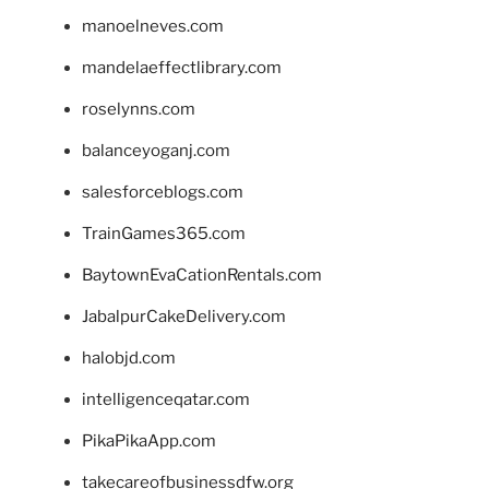
manoelneves.com
mandelaeffectlibrary.com
roselynns.com
balanceyoganj.com
salesforceblogs.com
TrainGames365.com
BaytownEvaCationRentals.com
JabalpurCakeDelivery.com
halobjd.com
intelligenceqatar.com
PikaPikaApp.com
takecareofbusinessdfw.org