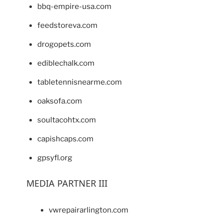
bbq-empire-usa.com
feedstoreva.com
drogopets.com
ediblechalk.com
tabletennisnearme.com
oaksofa.com
soultacohtx.com
capishcaps.com
gpsyfl.org
MEDIA PARTNER III
vwrepairarlington.com