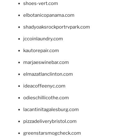
shoes-vert.com
elbotanicopanama.com
shadyoaksrockportrvpark.com
jccoinlaundry.com
kautorepair.com
marjaeswinebar.com
elmazatlanclinton.com
ideacoffeenyc.com
odieschillicothe.com
lacantinitagalesburg.com
pizzadeliverybristol.com
greenstarsmogcheck.com