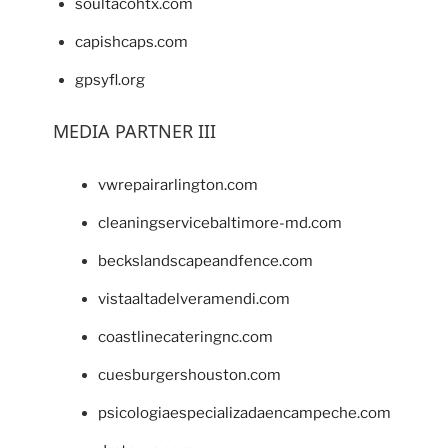
soultacohtx.com
capishcaps.com
gpsyfl.org
MEDIA PARTNER III
vwrepairarlington.com
cleaningservicebaltimore-md.com
beckslandscapeandfence.com
vistaaltadelveramendi.com
coastlinecateringnc.com
cuesburgershouston.com
psicologiaespecializadaencampeche.com