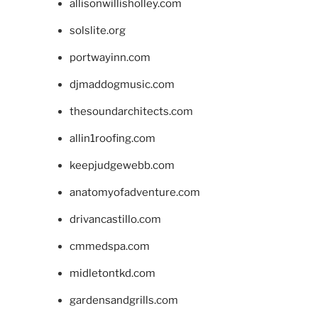
allisonwillisholley.com
solslite.org
portwayinn.com
djmaddogmusic.com
thesoundarchitects.com
allin1roofing.com
keepjudgewebb.com
anatomyofadventure.com
drivancastillo.com
cmmedspa.com
midletontkd.com
gardensandgrills.com