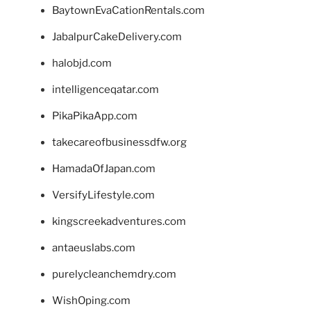
BaytownEvaCationRentals.com
JabalpurCakeDelivery.com
halobjd.com
intelligenceqatar.com
PikaPikaApp.com
takecareofbusinessdfw.org
HamadaOfJapan.com
VersifyLifestyle.com
kingscreekadventures.com
antaeuslabs.com
purelycleanchemdry.com
WishOping.com