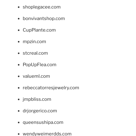
shoplegacee.com
bonvivantshop.com
CupPlante.com
mpzin.com
stcreal.com
PopUpFlea.com
valueml.com
rebeccatorresjewelry.com
jmpbliss.com
drjorgerico.com
queensushipa.com
wendyweimerdds.com