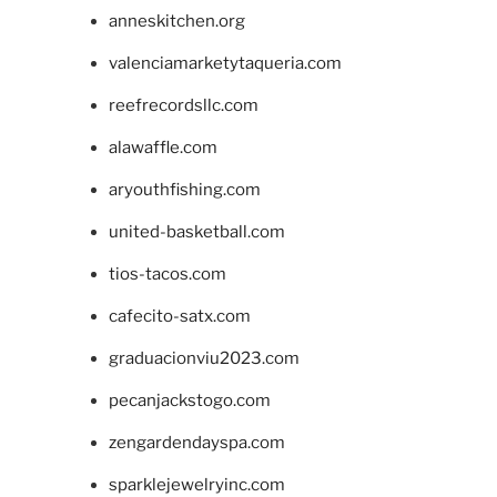
anneskitchen.org
valenciamarketytaqueria.com
reefrecordsllc.com
alawaffle.com
aryouthfishing.com
united-basketball.com
tios-tacos.com
cafecito-satx.com
graduacionviu2023.com
pecanjackstogo.com
zengardendayspa.com
sparklejewelryinc.com