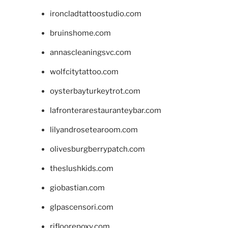
ironcladtattoostudio.com
bruinshome.com
annascleaningsvc.com
wolfcitytattoo.com
oysterbayturkeytrot.com
lafronterarestauranteybar.com
lilyandrosetearoom.com
olivesburgberrypatch.com
theslushkids.com
giobastian.com
glpascensori.com
rifloorepoxy.com