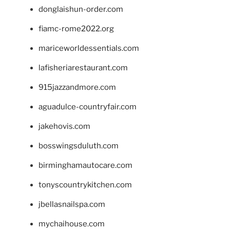
donglaishun-order.com
fiamc-rome2022.org
mariceworldessentials.com
lafisheriarestaurant.com
915jazzandmore.com
aguadulce-countryfair.com
jakehovis.com
bosswingsduluth.com
birminghamautocare.com
tonyscountrykitchen.com
jbellasnailspa.com
mychaihouse.com