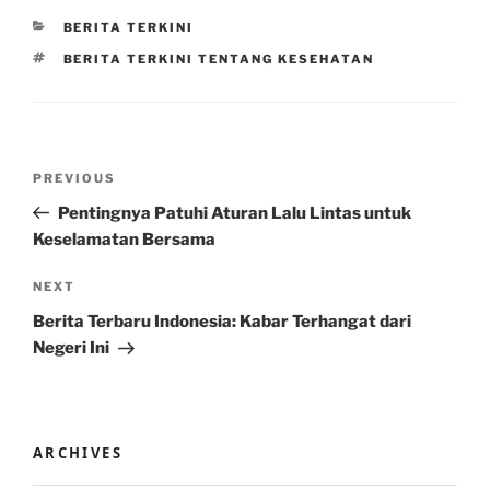
CATEGORIES
BERITA TERKINI
TAGS
BERITA TERKINI TENTANG KESEHATAN
Post
Previous
PREVIOUS
navigation
Post
Pentingnya Patuhi Aturan Lalu Lintas untuk
Keselamatan Bersama
Next
NEXT
Post
Berita Terbaru Indonesia: Kabar Terhangat dari
Negeri Ini
ARCHIVES