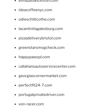
elmazatlanclinton.com
ideacoffeenyc.com
odieschillicothe.com
lacantinitagalesburg.com
pizzadeliverybristol.com
greenstarsmogcheck.com
happypawspl.com
callahansautoservicecenter.com
georgiascornermarket.com
perfectfit24-7.com
portugalprivatedriver.com
von-racer.com