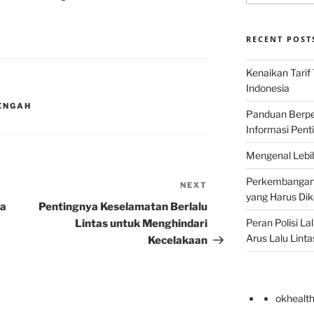
RECENT POST
Kenaikan Tarif
Indonesia
ENGAH
Panduan Berper
Informasi Pent
Mengenal Lebih
Perkembangan T
NEXT
Next
yang Harus Di
Post
la
Pentingnya Keselamatan Berlalu
Peran Polisi L
Lintas untuk Menghindari
Arus Lalu Linta
Kecelakaan
okhealt