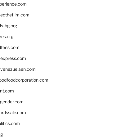
xperience.com
edthefilm.com
ds-bg.org
ves.org
tees.com
rsexpress.com
venezuelaen.com
oodfoodcorporation.com
nnt.com
gender.com
ardssale.com
litics.com
rg