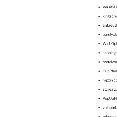
VersifyL
kingscr
antaeus
purelyc
WishOp
shopleg
bonviva
CupPlan
mpzin.c
stcreal.
PopUpFl
valueml
rebecca