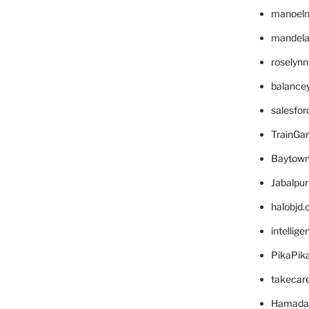
manoel
mandelae
roselyn
balance
salesfo
TrainG
Baytown
Jabalpu
halobjd
intellig
PikaPik
takecar
Hamada