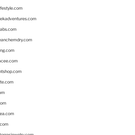
ifestyle.com
eekadventures.com
labs.com
leanchemdry.com
ing.com
acee.com
ntshop.com
te.com
om
com
ea.com
.com
torresjewelry.com