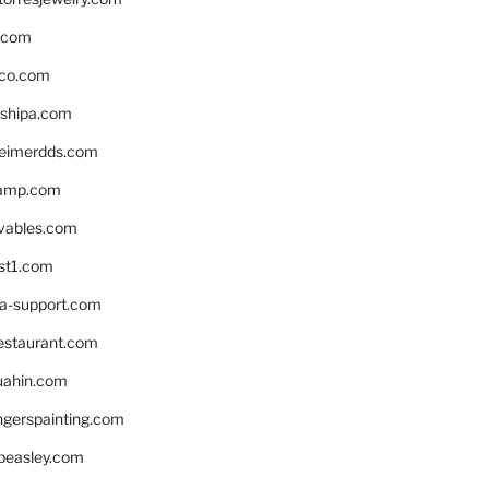
s.com
ico.com
shipa.com
eimerdds.com
camp.com
ivables.com
st1.com
la-support.com
estaurant.com
uahin.com
erspainting.com
beasley.com