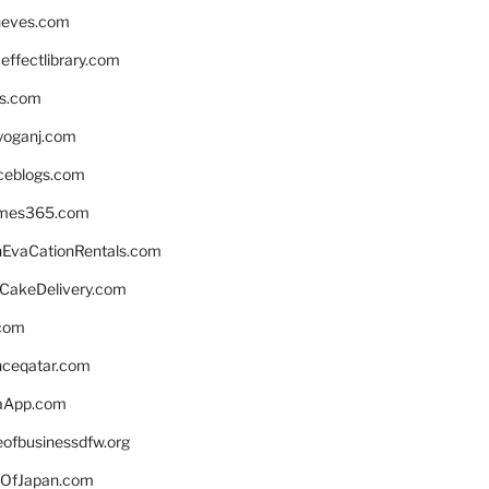
neves.com
ffectlibrary.com
ns.com
yoganj.com
rceblogs.com
ames365.com
EvaCationRentals.com
rCakeDelivery.com
.com
enceqatar.com
aApp.com
eofbusinessdfw.org
OfJapan.com