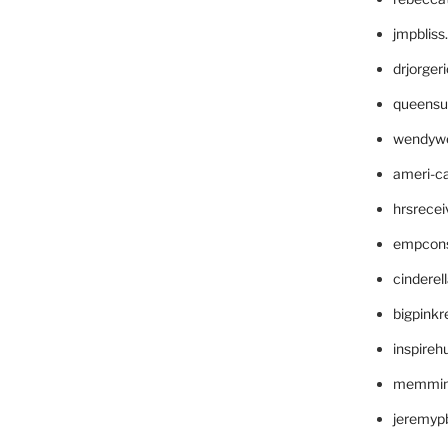
jmpblis
drjorger
queensu
wendyw
ameri-
hrsrece
empcon
cinderel
bigpinkr
inspireh
memming
jeremyp