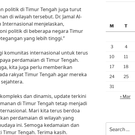
n politik di Timur Tengah juga turut
 di wilayah tersebut. Dr. Jamal Al-
n Internasional menjelaskan,
M
T
i politik di beberapa negara Timur
egangan yang lebih tinggi.”
3
4
i komunitas internasional untuk terus
10
11
ya perdamaian di Timur Tengah.
17
18
ga, kita juga perlu memberikan
pada rakyat Timur Tengah agar mereka
24
25
sejahtera.
31
kompleks dan dinamis, update terkini
« Mar
eamanan di Timur Tengah tetap menjadi
ternasional. Mari kita terus berdoa
kan perdamaian di wilayah yang
budaya ini. Semoga kedamaian dan
Search
 Timur Tengah. Terima kasih.
for: