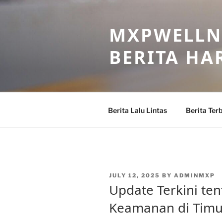
Skip
to
MXPWELLNE
content
BERITA HAR
Berita Lalu Lintas
Berita Ter
POSTED
JULY 12, 2025
BY
ADMINMXP
ON
Update Terkini ten
Keamanan di Timu