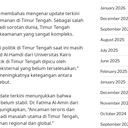
January 2026
an membahas mengenai update terkini
December 20
eamanan di Timur Tengah. Sebagai salah
jadi sorotan dunia, Timur Tengah
September 20
n keamanan yang sangat kompleks.
August 2025
 politik di Timur Tengah saat ini masih
July 2025
 Al-Hamdi dari Universitas Kairo
June 2025
ik di Timur Tengah dipicu oleh
 eksternal yang belum terselesaikan.”
February 2025
s meningkatnya ketegangan antara
ebut.
January 2025
December 20
date terkini menunjukkan bahwa
belum stabil. Dr. Fatima Al-Amin dari
November 20
gungkapkan, “Ancaman teroris dan
October 2024
jadi masalah utama di Timur Tengah,
n regional dan global.”
September 20