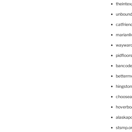
theinte
unbound
catfrien
marianli
wayward
pidfloo
bancode
betterm
hingsto
choosea
hoverbo
alaskapo
stsmp.o