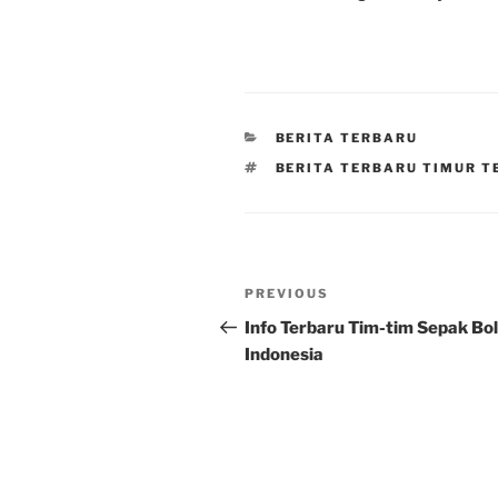
CATEGORIES
BERITA TERBARU
TAGS
BERITA TERBARU TIMUR T
Post
Previous
PREVIOUS
navigation
Post
Info Terbaru Tim-tim Sepak Bo
Indonesia