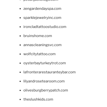
zengardendayspa.com
sparklejewelryinc.com
ironcladtattoostudio.com
bruinshome.com
annascleaningsvc.com
wolfcitytattoo.com
oysterbayturkeytrot.com
lafronterarestauranteybar.com
lilyandrosetearoom.com
olivesburgberrypatch.com
theslushkids.com