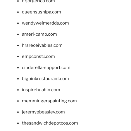
drjorgerico.com
queensushipa.com
wendyweimerdds.com
ameri-camp.com
hrsreceivables.com
empconst1.com
cinderella-support.com
bigpinkrestaurant.com
inspirehuahin.com
memmingerspainting.com
jeremypbeasley.com
thesandwichdepotcos.com