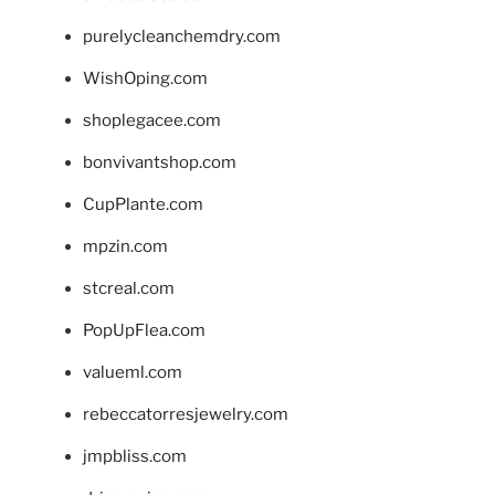
purelycleanchemdry.com
WishOping.com
shoplegacee.com
bonvivantshop.com
CupPlante.com
mpzin.com
stcreal.com
PopUpFlea.com
valueml.com
rebeccatorresjewelry.com
jmpbliss.com