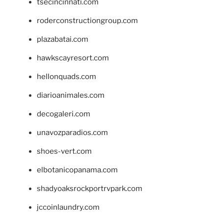
tsecincinnati.com
roderconstructiongroup.com
plazabatai.com
hawkscayresort.com
hellonquads.com
diarioanimales.com
decogaleri.com
unavozparadios.com
shoes-vert.com
elbotanicopanama.com
shadyoaksrockportrvpark.com
jccoinlaundry.com