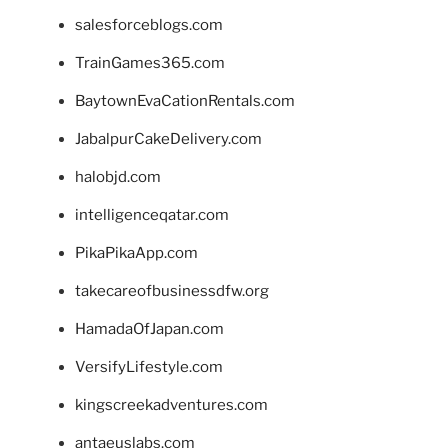
salesforceblogs.com
TrainGames365.com
BaytownEvaCationRentals.com
JabalpurCakeDelivery.com
halobjd.com
intelligenceqatar.com
PikaPikaApp.com
takecareofbusinessdfw.org
HamadaOfJapan.com
VersifyLifestyle.com
kingscreekadventures.com
antaeuslabs.com