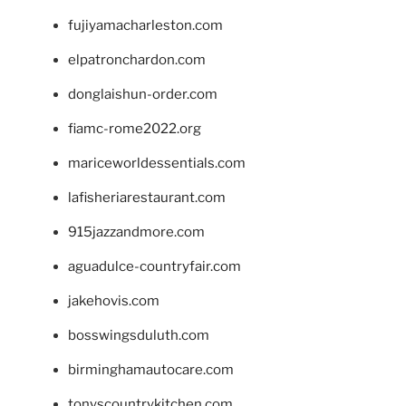
fujiyamacharleston.com
elpatronchardon.com
donglaishun-order.com
fiamc-rome2022.org
mariceworldessentials.com
lafisheriarestaurant.com
915jazzandmore.com
aguadulce-countryfair.com
jakehovis.com
bosswingsduluth.com
birminghamautocare.com
tonyscountrykitchen.com