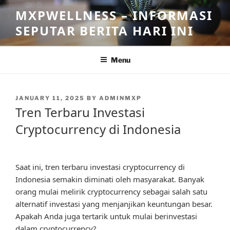
Skip
MXPWELLNESS – INFORMASI
to
SEPUTAR BERITA HARI INI
content
Menu
POSTED
JANUARY 11, 2025
BY
ADMINMXP
ON
Tren Terbaru Investasi
Cryptocurrency di Indonesia
Saat ini, tren terbaru investasi cryptocurrency di
Indonesia semakin diminati oleh masyarakat. Banyak
orang mulai melirik cryptocurrency sebagai salah satu
alternatif investasi yang menjanjikan keuntungan besar.
Apakah Anda juga tertarik untuk mulai berinvestasi
dalam cryptocurrency?