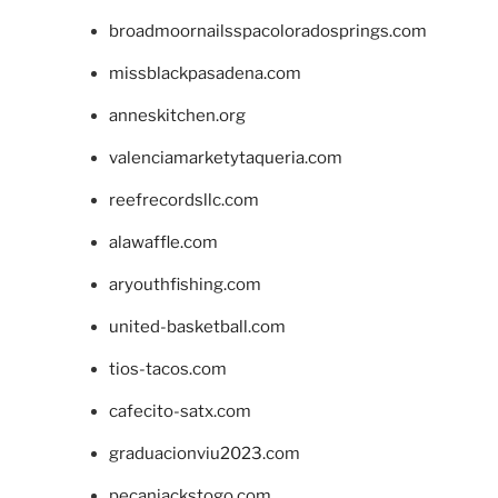
broadmoornailsspacoloradosprings.com
missblackpasadena.com
anneskitchen.org
valenciamarketytaqueria.com
reefrecordsllc.com
alawaffle.com
aryouthfishing.com
united-basketball.com
tios-tacos.com
cafecito-satx.com
graduacionviu2023.com
pecanjackstogo.com