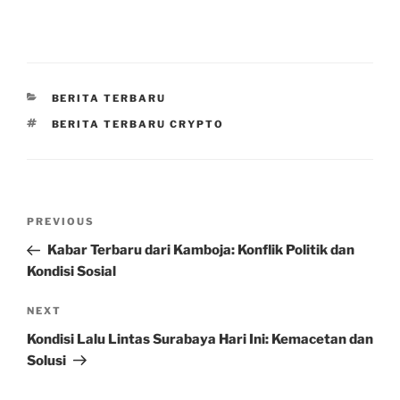
CATEGORIES
BERITA TERBARU
TAGS
BERITA TERBARU CRYPTO
Post
Previous
PREVIOUS
navigation
Post
Kabar Terbaru dari Kamboja: Konflik Politik dan
Kondisi Sosial
Next
NEXT
Post
Kondisi Lalu Lintas Surabaya Hari Ini: Kemacetan dan
Solusi