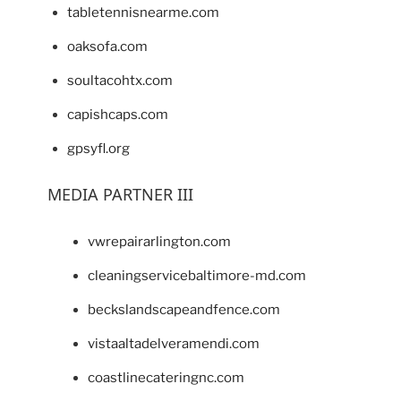
tabletennisnearme.com
oaksofa.com
soultacohtx.com
capishcaps.com
gpsyfl.org
MEDIA PARTNER III
vwrepairarlington.com
cleaningservicebaltimore-md.com
beckslandscapeandfence.com
vistaaltadelveramendi.com
coastlinecateringnc.com