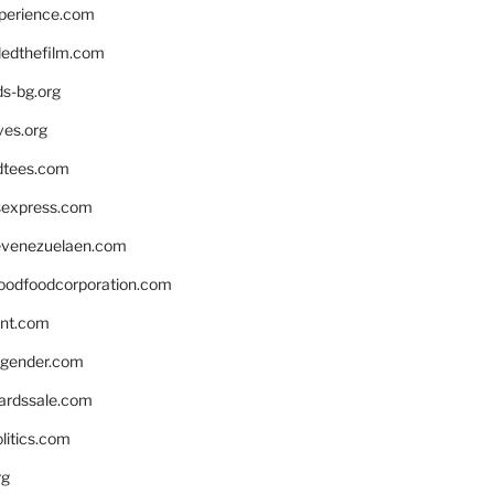
xperience.com
edthefilm.com
ds-bg.org
ves.org
tees.com
rsexpress.com
venezuelaen.com
oodfoodcorporation.com
nnt.com
gender.com
ardssale.com
litics.com
rg