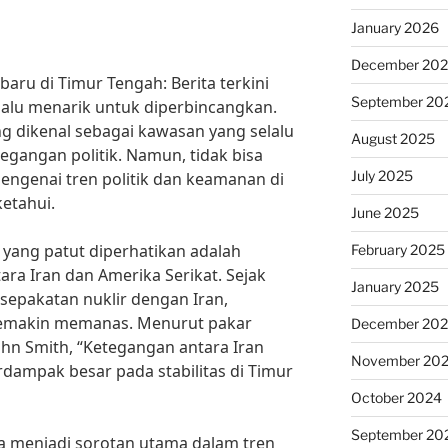
January 2026
December 20
baru di Timur Tengah: Berita terkini
September 20
lalu menarik untuk diperbincangkan.
 dikenal sebagai kawasan yang selalu
August 2025
egangan politik. Namun, tidak bisa
July 2025
engenai tren politik dan keamanan di
etahui.
June 2025
u yang patut diperhatikan adalah
February 2025
a Iran dan Amerika Serikat. Sejak
January 2025
esepakatan nuklir dengan Iran,
semakin memanas. Menurut pakar
December 20
ohn Smith, “Ketegangan antara Iran
November 20
rdampak besar pada stabilitas di Timur
October 2024
September 20
juga menjadi sorotan utama dalam tren