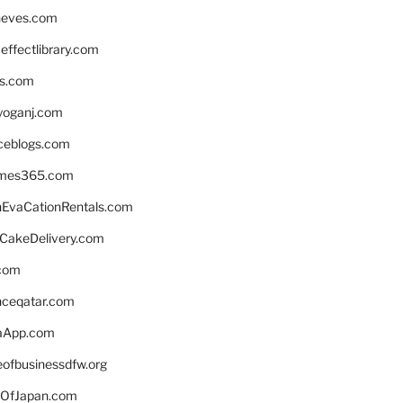
neves.com
ffectlibrary.com
ns.com
yoganj.com
rceblogs.com
ames365.com
EvaCationRentals.com
rCakeDelivery.com
.com
enceqatar.com
aApp.com
eofbusinessdfw.org
OfJapan.com