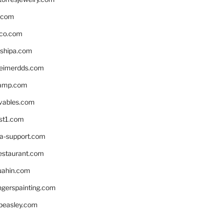
s.com
ico.com
shipa.com
eimerdds.com
camp.com
ivables.com
st1.com
la-support.com
estaurant.com
uahin.com
erspainting.com
beasley.com