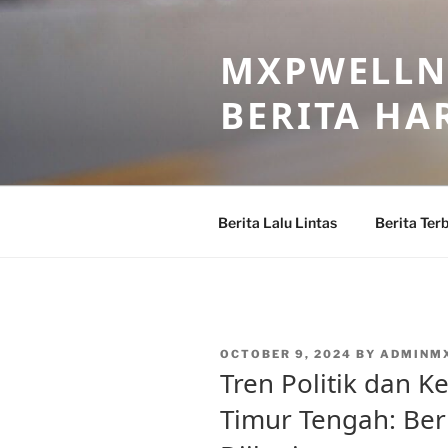
Skip
to
MXPWELLNE
content
BERITA HAR
Berita Lalu Lintas
Berita Ter
POSTED
OCTOBER 9, 2024
BY
ADMINM
ON
Tren Politik dan 
Timur Tengah: Beri