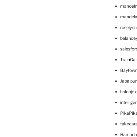
manoel
mandelae
roselyn
balance
salesfo
TrainG
Baytown
Jabalpu
halobjd
intellig
PikaPik
takecar
Hamada