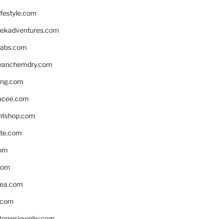
ifestyle.com
eekadventures.com
labs.com
leanchemdry.com
ing.com
acee.com
ntshop.com
te.com
om
com
ea.com
.com
torresjewelry.com