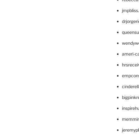
jmpblis
drjorger
queensu
wendyw
ameri-
hrsrece
empcon
cinderel
bigpinkr
inspireh
memming
jeremyp