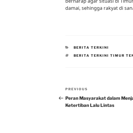
berharap agar situasi di Timu
damai, sehingga rakyat di sa
CATEGORIES
BERITA TERKINI
TAGS
BERITA TERKINI TIMUR T
Post
Previous
PREVIOUS
navigation
Post
Peran Masyarakat dalam Menj
Ketertiban Lalu Lintas