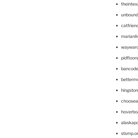
theinte
unbound
catfrien
marianli
wayward
pidfloo
bancode
betterm
hingsto
choosea
hoverbo
alaskapo
stsmp.o