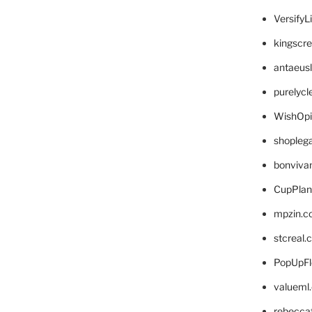
VersifyL
kingscr
antaeus
purelyc
WishOp
shopleg
bonviva
CupPlan
mpzin.c
stcreal.
PopUpFl
valueml
rebecca