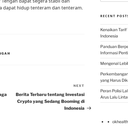
r Tengah dapat segera stabil dan
na dapat hidup tenteram dan tenteram.
RECENT POST
Kenaikan Tarif
Indonesia
Panduan Berper
Informasi Pent
ENGAH
Mengenal Lebih
Perkembangan T
yang Harus Di
NEXT
Next
Peran Polisi L
Post
aga
Berita Terbaru tentang Investasi
Arus Lalu Linta
Crypto yang Sedang Booming di
Indonesia
okhealt