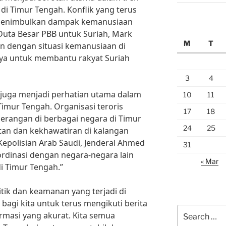
di Timur Tengah. Konflik yang terus
h menimbulkan dampak kemanusiaan
Duta Besar PBB untuk Suriah, Mark
M
T
in dengan situasi kemanusiaan di
aya untuk membantu rakyat Suriah
3
4
e juga menjadi perhatian utama dalam
10
11
Timur Tengah. Organisasi teroris
17
18
serangan di berbagai negara di Timur
24
25
an dan kekhawatiran di kalangan
epolisian Arab Saudi, Jenderal Ahmed
31
ordinasi dengan negara-negara lain
« Mar
i Timur Tengah.”
tik dan keamanan yang terjadi di
bagi kita untuk terus mengikuti berita
Search
rmasi yang akurat. Kita semua
for: