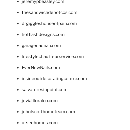
jeremypbeasley.com
thesandwichdepotcos.com
drgiggleshouseofpain.com
hotflashdesigns.com
garagenadeau.com
lifestylechauffeurservice.com
EverNewNails.com
insideoutdecoratingcentre.com
salvatoresinpoint.com
jovialfloralco.com
johnlscotthometeam.com
u-seehomes.com