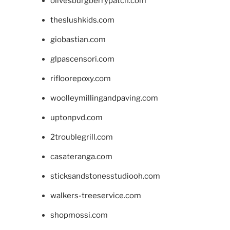
olivesburgberrypatch.com
theslushkids.com
giobastian.com
glpascensori.com
rifloorepoxy.com
woolleymillingandpaving.com
uptonpvd.com
2troublegrill.com
casateranga.com
sticksandstonesstudiooh.com
walkers-treeservice.com
shopmossi.com