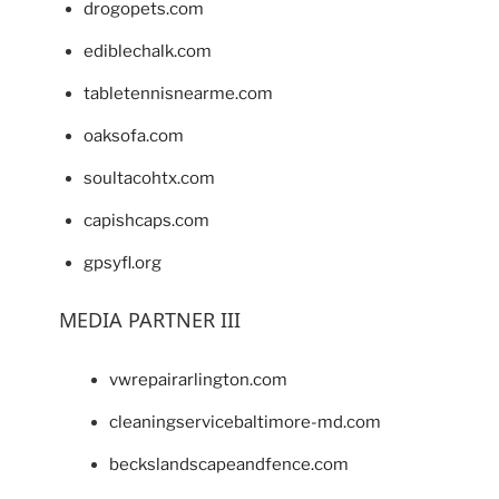
drogopets.com
ediblechalk.com
tabletennisnearme.com
oaksofa.com
soultacohtx.com
capishcaps.com
gpsyfl.org
MEDIA PARTNER III
vwrepairarlington.com
cleaningservicebaltimore-md.com
beckslandscapeandfence.com