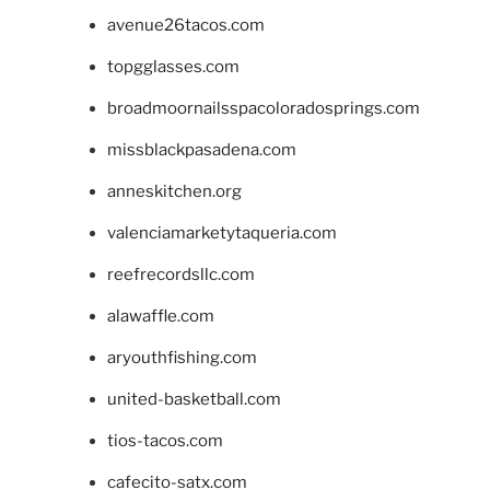
avenue26tacos.com
topgglasses.com
broadmoornailsspacoloradosprings.com
missblackpasadena.com
anneskitchen.org
valenciamarketytaqueria.com
reefrecordsllc.com
alawaffle.com
aryouthfishing.com
united-basketball.com
tios-tacos.com
cafecito-satx.com