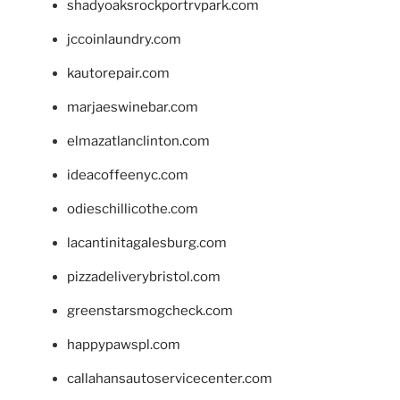
shadyoaksrockportrvpark.com
jccoinlaundry.com
kautorepair.com
marjaeswinebar.com
elmazatlanclinton.com
ideacoffeenyc.com
odieschillicothe.com
lacantinitagalesburg.com
pizzadeliverybristol.com
greenstarsmogcheck.com
happypawspl.com
callahansautoservicecenter.com