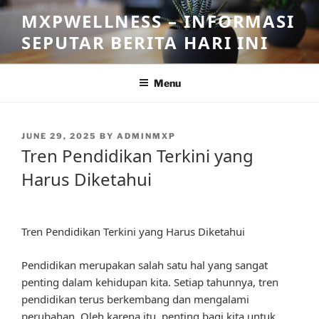
Skip
MXPWELLNESS – INFORMASI
to
SEPUTAR BERITA HARI INI
content
Menu
POSTED
JUNE 29, 2025
BY
ADMINMXP
ON
Tren Pendidikan Terkini yang
Harus Diketahui
Tren Pendidikan Terkini yang Harus Diketahui
Pendidikan merupakan salah satu hal yang sangat
penting dalam kehidupan kita. Setiap tahunnya, tren
pendidikan terus berkembang dan mengalami
perubahan. Oleh karena itu, penting bagi kita untuk