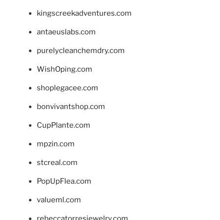
kingscreekadventures.com
antaeuslabs.com
purelycleanchemdry.com
WishOping.com
shoplegacee.com
bonvivantshop.com
CupPlante.com
mpzin.com
stcreal.com
PopUpFlea.com
valueml.com
rebeccatorresjewelry.com