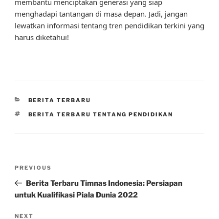
membantu menciptakan generasi yang siap
menghadapi tantangan di masa depan. Jadi, jangan
lewatkan informasi tentang tren pendidikan terkini yang
harus diketahui!
CATEGORIES
BERITA TERBARU
TAGS
BERITA TERBARU TENTANG PENDIDIKAN
Post
Previous
PREVIOUS
navigation
Post
Berita Terbaru Timnas Indonesia: Persiapan
untuk Kualifikasi Piala Dunia 2022
Next
NEXT