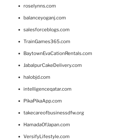
roselynns.com
balanceyoganj.com
salesforceblogs.com
TrainGames365.com
BaytownEvaCationRentals.com
JabalpurCakeDelivery.com
halobjd.com
intelligenceqatar.com
PikaPikaApp.com
takecareofbusinessdfw.org
HamadaOfJapan.com
VersifyLifestyle.com