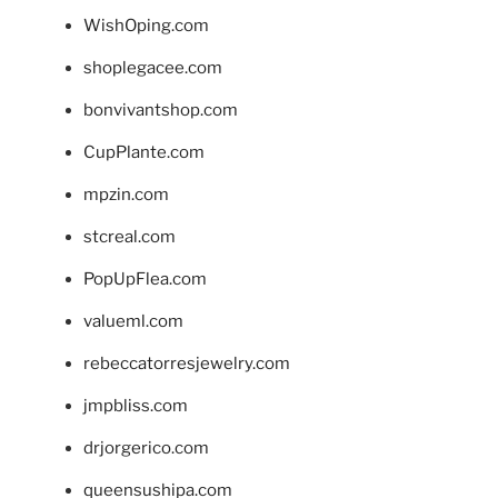
WishOping.com
shoplegacee.com
bonvivantshop.com
CupPlante.com
mpzin.com
stcreal.com
PopUpFlea.com
valueml.com
rebeccatorresjewelry.com
jmpbliss.com
drjorgerico.com
queensushipa.com