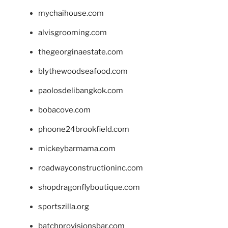
mychaihouse.com
alvisgrooming.com
thegeorginaestate.com
blythewoodseafood.com
paolosdelibangkok.com
bobacove.com
phoone24brookfield.com
mickeybarmama.com
roadwayconstructioninc.com
shopdragonflyboutique.com
sportszilla.org
batchprovisionsbar.com