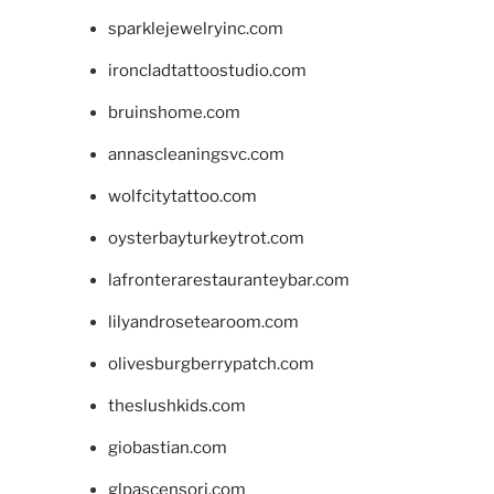
sparklejewelryinc.com
ironcladtattoostudio.com
bruinshome.com
annascleaningsvc.com
wolfcitytattoo.com
oysterbayturkeytrot.com
lafronterarestauranteybar.com
lilyandrosetearoom.com
olivesburgberrypatch.com
theslushkids.com
giobastian.com
glpascensori.com