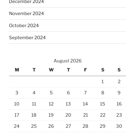
December 2024
November 2024
October 2024
September 2024
August 2026
M
T
W
T
F
S
S
1
2
3
4
5
6
7
8
9
10
11
12
13
14
15
16
17
18
19
20
21
22
23
24
25
26
27
28
29
30