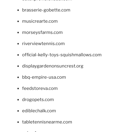
brasserie-gobette.com
musicrearte.com
morseysfarms.com
riverviewtennis.com
official-kelly-toys-squishmallows.com
displaygardenonsuncrest.org
bbq-empire-usa.com
feedstoreva.com
drogopets.com
ediblechalk.com
tabletennisnearme.com