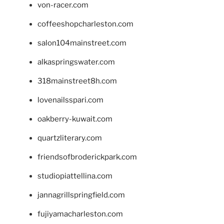
von-racer.com
coffeeshopcharleston.com
salon104mainstreet.com
alkaspringswater.com
318mainstreet8h.com
lovenailsspari.com
oakberry-kuwait.com
quartzliterary.com
friendsofbroderickpark.com
studiopiattellina.com
jannagrillspringfield.com
fujiyamacharleston.com