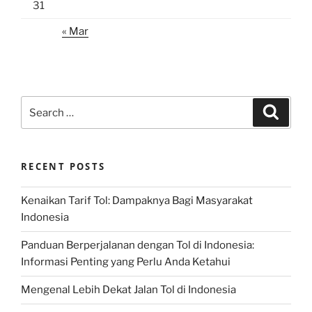
31
« Mar
Search
Search
for:
RECENT POSTS
Kenaikan Tarif Tol: Dampaknya Bagi Masyarakat
Indonesia
Panduan Berperjalanan dengan Tol di Indonesia:
Informasi Penting yang Perlu Anda Ketahui
Mengenal Lebih Dekat Jalan Tol di Indonesia