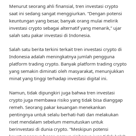
Menurut seorang ahli finansial, tren investasi crypto
saat ini sedang sangat menggiurkan. “Dengan potensi
keuntungan yang besar, banyak orang mulai melirik
investasi crypto sebagai alternatif yang menarik,” ujar
salah satu pakar investasi di Indonesia.
Salah satu berita terkini terkait tren investasi crypto di
Indonesia adalah meningkatnya jumlah pengguna
platform trading crypto. Banyak platform trading crypto
yang semakin diminati oleh masyarakat, menunjukkan
minat yang tinggi terhadap investasi digital ini.
Namun, tidak dipungkiri juga bahwa tren investasi
crypto juga membawa risiko yang tidak bisa dianggap
remeh. Seorang pakar keuangan menekankan
pentingnya untuk selalu berhati-hati dan melakukan
riset mendalam sebelum memutuskan untuk
berinvestasi di dunia crypto. “Meskipun potensi