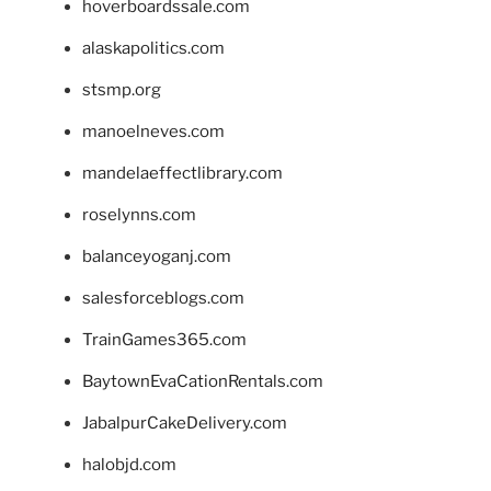
hoverboardssale.com
alaskapolitics.com
stsmp.org
manoelneves.com
mandelaeffectlibrary.com
roselynns.com
balanceyoganj.com
salesforceblogs.com
TrainGames365.com
BaytownEvaCationRentals.com
JabalpurCakeDelivery.com
halobjd.com