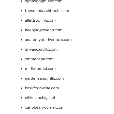
djmaddogmusic.com
thesoundarchitects.com
allin1roofing.com
keepjudgewebb.com
anatomyofadventure.com
drivancastillo.com
cmmedspa.com
midletontkd.com
gardensandgrills.com
basilfoodwine.com
nikko-tochigi.net
caribbean-corner.com