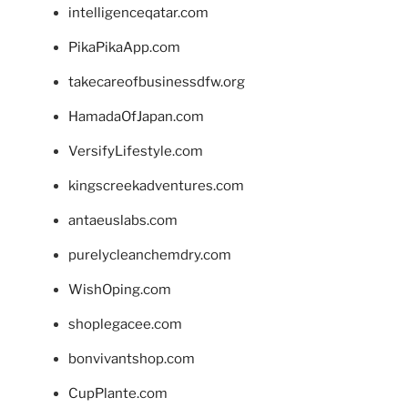
intelligenceqatar.com
PikaPikaApp.com
takecareofbusinessdfw.org
HamadaOfJapan.com
VersifyLifestyle.com
kingscreekadventures.com
antaeuslabs.com
purelycleanchemdry.com
WishOping.com
shoplegacee.com
bonvivantshop.com
CupPlante.com