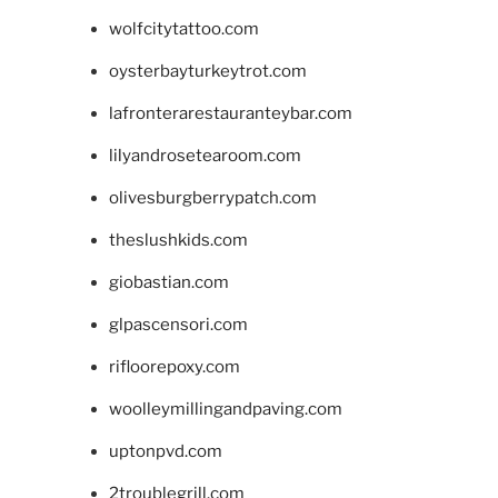
wolfcitytattoo.com
oysterbayturkeytrot.com
lafronterarestauranteybar.com
lilyandrosetearoom.com
olivesburgberrypatch.com
theslushkids.com
giobastian.com
glpascensori.com
rifloorepoxy.com
woolleymillingandpaving.com
uptonpvd.com
2troublegrill.com