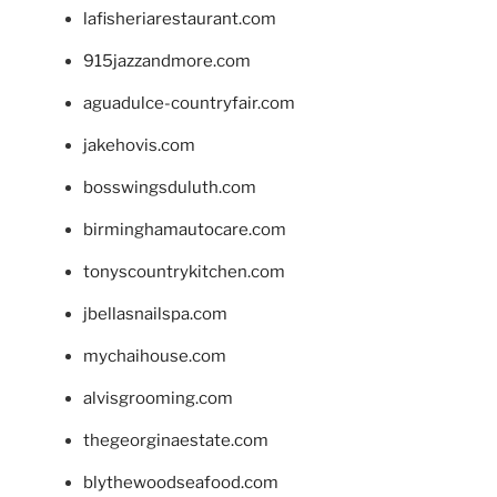
lafisheriarestaurant.com
915jazzandmore.com
aguadulce-countryfair.com
jakehovis.com
bosswingsduluth.com
birminghamautocare.com
tonyscountrykitchen.com
jbellasnailspa.com
mychaihouse.com
alvisgrooming.com
thegeorginaestate.com
blythewoodseafood.com