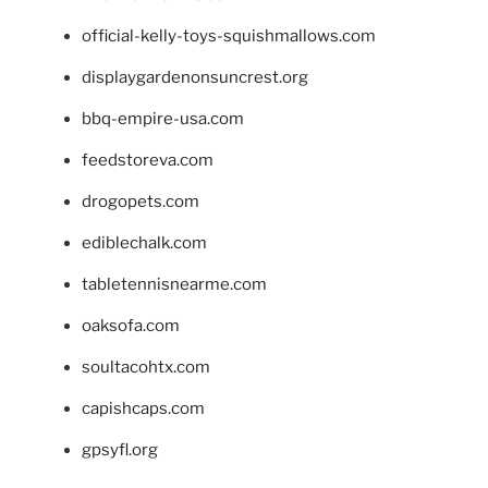
official-kelly-toys-squishmallows.com
displaygardenonsuncrest.org
bbq-empire-usa.com
feedstoreva.com
drogopets.com
ediblechalk.com
tabletennisnearme.com
oaksofa.com
soultacohtx.com
capishcaps.com
gpsyfl.org