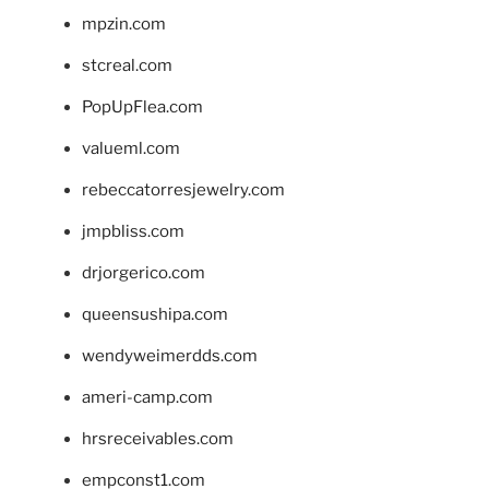
mpzin.com
stcreal.com
PopUpFlea.com
valueml.com
rebeccatorresjewelry.com
jmpbliss.com
drjorgerico.com
queensushipa.com
wendyweimerdds.com
ameri-camp.com
hrsreceivables.com
empconst1.com