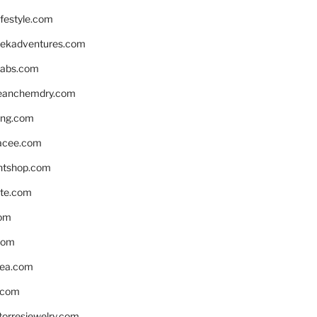
ifestyle.com
eekadventures.com
labs.com
leanchemdry.com
ing.com
acee.com
ntshop.com
te.com
om
com
ea.com
.com
torresjewelry.com