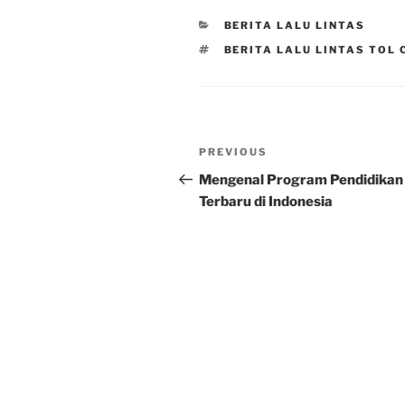
CATEGORIES
BERITA LALU LINTAS
TAGS
BERITA LALU LINTAS TOL 
Post
Previous
PREVIOUS
navigation
Post
Mengenal Program Pendidikan
Terbaru di Indonesia