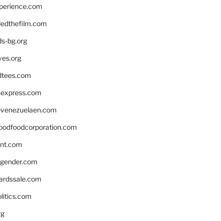
xperience.com
edthefilm.com
ds-bg.org
ves.org
tees.com
rsexpress.com
venezuelaen.com
oodfoodcorporation.com
nnt.com
gender.com
ardssale.com
litics.com
rg