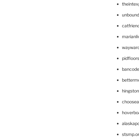
theinte
unbound
catfrien
marianli
wayward
pidfloo
bancode
betterm
hingsto
choosea
hoverbo
alaskapo
stsmp.o