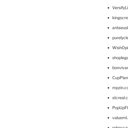
VersifyL
kingscr
antaeus
purelyc
WishOp
shopleg
bonviva
CupPlan
mpzin.c
stcreal.
PopUpFl
valueml
rebecca