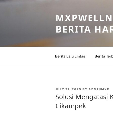
Skip
to
MXPWELLNE
content
BERITA HAR
Berita Lalu Lintas
Berita Ter
POSTED
JULY 21, 2025
BY
ADMINMXP
ON
Solusi Mengatasi 
Cikampek