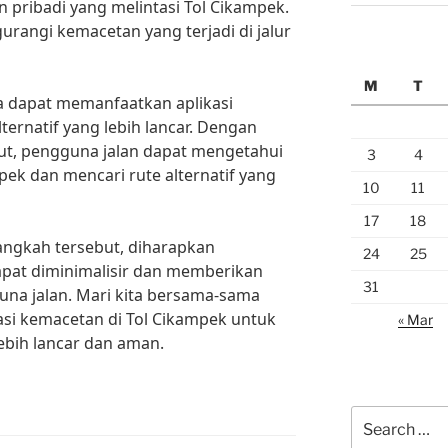
pribadi yang melintasi Tol Cikampek.
rangi kemacetan yang terjadi di jalur
M
T
ga dapat memanfaatkan aplikasi
ternatif yang lebih lancar. Dengan
ut, pengguna jalan dapat mengetahui
3
4
ampek dan mencari rute alternatif yang
10
11
17
18
ngkah tersebut, diharapkan
24
25
apat diminimalisir dan memberikan
31
na jalan. Mari kita bersama-sama
si kemacetan di Tol Cikampek untuk
« Mar
lebih lancar dan aman.
Search
for: