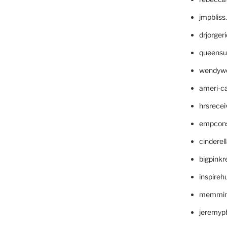
jmpblis
drjorger
queensu
wendyw
ameri-
hrsrece
empcon
cinderel
bigpinkr
inspireh
memming
jeremyp