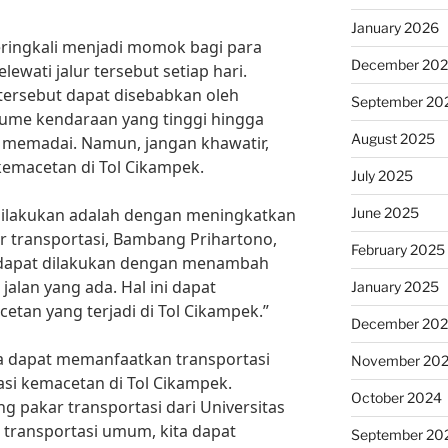
January 2026
eringkali menjadi momok bagi para
December 20
ewati jalur tersebut setiap hari.
 tersebut dapat disebabkan oleh
September 20
olume kendaraan yang tinggi hingga
August 2025
g memadai. Namun, jangan khawatir,
kemacetan di Tol Cikampek.
July 2025
June 2025
 dilakukan adalah dengan meningkatkan
ar transportasi, Bambang Prihartono,
February 2025
n dapat dilakukan dengan menambah
jalan yang ada. Hal ini dapat
January 2025
an yang terjadi di Tol Cikampek.”
December 20
uga dapat memanfaatkan transportasi
November 20
si kemacetan di Tol Cikampek.
October 2024
 pakar transportasi dari Universitas
e transportasi umum, kita dapat
September 20