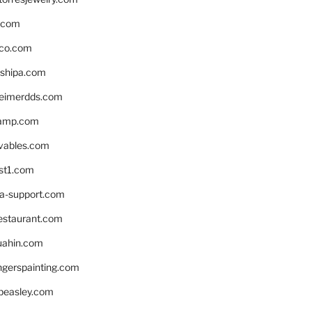
s.com
ico.com
shipa.com
eimerdds.com
camp.com
ivables.com
st1.com
la-support.com
estaurant.com
uahin.com
erspainting.com
beasley.com