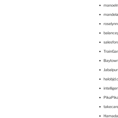
manoel
mandelae
roselyn
balance
salesfo
TrainG
Baytown
Jabalpu
halobjd
intellig
PikaPik
takecar
Hamada