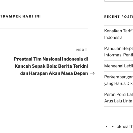
CIKAMPEK HARI INI
RECENT POST
Kenaikan Tarif
Indonesia
Panduan Berper
NEXT
Next
Informasi Pent
Post
Prestasi Tim Nasional Indonesia di
Mengenal Lebih
Kancah Sepak Bola: Berita Terkini
dan Harapan Akan Masa Depan
Perkembangan T
yang Harus Di
Peran Polisi L
Arus Lalu Linta
okhealt