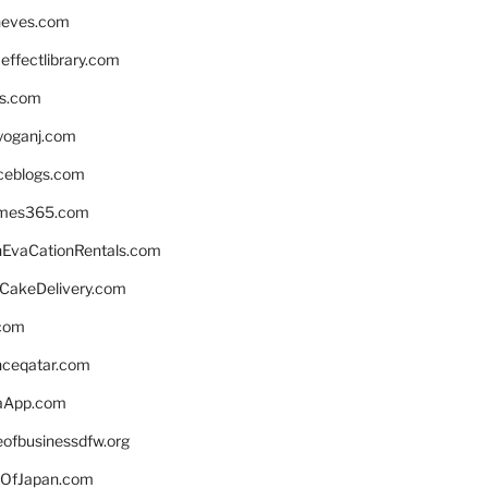
neves.com
ffectlibrary.com
ns.com
yoganj.com
rceblogs.com
ames365.com
EvaCationRentals.com
rCakeDelivery.com
.com
enceqatar.com
aApp.com
eofbusinessdfw.org
OfJapan.com