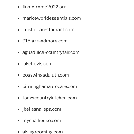
fiamc-rome2022.org
mariceworldessentials.com
lafisheriarestaurant.com
915jazzandmore.com
aguadulce-countryfair.com
jakehovis.com
bosswingsduluth.com
birminghamautocare.com
tonyscountrykitchen.com
jbellasnailspa.com
mychaihouse.com
alvisgrooming.com