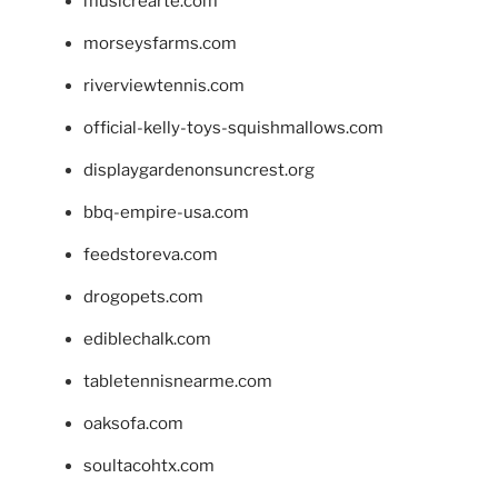
musicrearte.com
morseysfarms.com
riverviewtennis.com
official-kelly-toys-squishmallows.com
displaygardenonsuncrest.org
bbq-empire-usa.com
feedstoreva.com
drogopets.com
ediblechalk.com
tabletennisnearme.com
oaksofa.com
soultacohtx.com