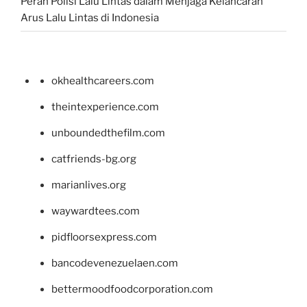
Peran Polisi Lalu Lintas dalam Menjaga Kelancaran
Arus Lalu Lintas di Indonesia
okhealthcareers.com
theintexperience.com
unboundedthefilm.com
catfriends-bg.org
marianlives.org
waywardtees.com
pidfloorsexpress.com
bancodevenezuelaen.com
bettermoodfoodcorporation.com