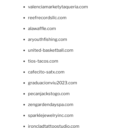
valenciamarketytaqueria.com
reefrecordsllc.com
alawaffle.com
aryouthfishing.com
united-basketball.com
tios-tacos.com
cafecito-satx.com
graduacionviu2023.com
pecanjackstogo.com
zengardendayspa.com
sparklejewelryinc.com
ironcladtattoostudio.com