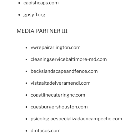
capishcaps.com
gpsyfl.org
MEDIA PARTNER III
vwrepairarlington.com
cleaningservicebaltimore-md.com
beckslandscapeandfence.com
vistaaltadelveramendi.com
coastlinecateringnc.com
cuesburgershouston.com
psicologiaespecializadaencampeche.com
dmtacos.com