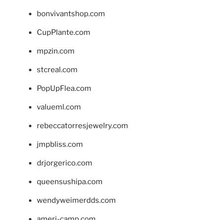
bonvivantshop.com
CupPlante.com
mpzin.com
stcreal.com
PopUpFlea.com
valueml.com
rebeccatorresjewelry.com
jmpbliss.com
drjorgerico.com
queensushipa.com
wendyweimerdds.com
ameri-camp.com