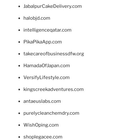
JabalpurCakeDelivery.com
halobjd.com
intelligenceqatar.com
PikaPikaApp.com
takecareofbusinessdfw.org
HamadaOfJapan.com
VersifyLifestyle.com
kingscreekadventures.com
antaeuslabs.com
purelycleanchemdry.com
WishOping.com
shoplegacee.com