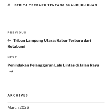
TAGS
BERITA TERBARU TENTANG SHAHRUKH KHAN
Post
Previous
PREVIOUS
navigation
Post
Tribun Lampung Utara: Kabar Terbaru dari
Kotabumi
Next
NEXT
Post
Penindakan Pelanggaran Lalu Lintas di Jalan Raya
ARCHIVES
March 2026