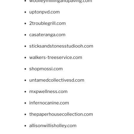
woolleymillingandpaving.com
uptonpvd.com
2troublegrill.com
casateranga.com
sticksandstonesstudiooh.com
walkers-treeservice.com
shopmossi.com
untamedcollectivesd.com
mxpwellness.com
infernocanine.com
thepaperhousecollection.com
allisonwillisholley.com