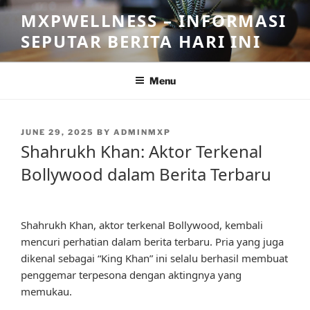
Skip
MXPWELLNESS – INFORMASI
to
SEPUTAR BERITA HARI INI
content
Menu
POSTED
JUNE 29, 2025
BY
ADMINMXP
ON
Shahrukh Khan: Aktor Terkenal
Bollywood dalam Berita Terbaru
Shahrukh Khan, aktor terkenal Bollywood, kembali
mencuri perhatian dalam berita terbaru. Pria yang juga
dikenal sebagai “King Khan” ini selalu berhasil membuat
penggemar terpesona dengan aktingnya yang
memukau.