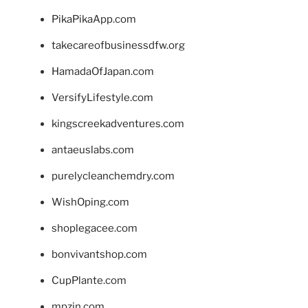
PikaPikaApp.com
takecareofbusinessdfw.org
HamadaOfJapan.com
VersifyLifestyle.com
kingscreekadventures.com
antaeuslabs.com
purelycleanchemdry.com
WishOping.com
shoplegacee.com
bonvivantshop.com
CupPlante.com
mpzin.com