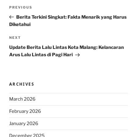
Post
Previous
PREVIOUS
navigation
Post
Berita Terkini Singkat: Fakta Menarik yang Harus
Diketahui
Next
NEXT
Post
Update Berita Lalu Lintas Kota Malang: Kelancaran
Arus Lalu Lintas di Pagi Hari
ARCHIVES
March 2026
February 2026
January 2026
December 2025