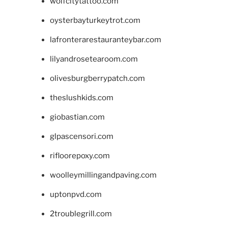
wolfcitytattoo.com
oysterbayturkeytrot.com
lafronterarestauranteybar.com
lilyandrosetearoom.com
olivesburgberrypatch.com
theslushkids.com
giobastian.com
glpascensori.com
rifloorepoxy.com
woolleymillingandpaving.com
uptonpvd.com
2troublegrill.com