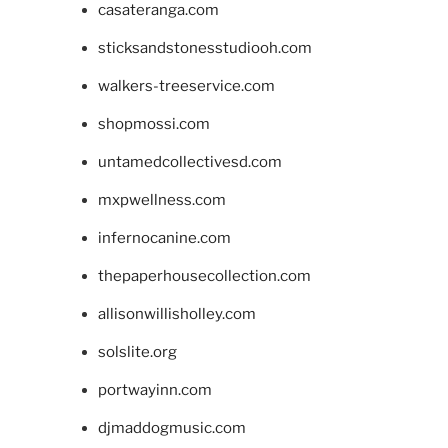
casateranga.com
sticksandstonesstudiooh.com
walkers-treeservice.com
shopmossi.com
untamedcollectivesd.com
mxpwellness.com
infernocanine.com
thepaperhousecollection.com
allisonwillisholley.com
solslite.org
portwayinn.com
djmaddogmusic.com