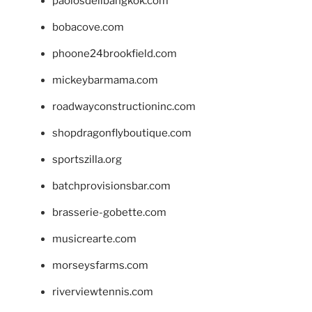
paolosdelibangkok.com
bobacove.com
phoone24brookfield.com
mickeybarmama.com
roadwayconstructioninc.com
shopdragonflyboutique.com
sportszilla.org
batchprovisionsbar.com
brasserie-gobette.com
musicrearte.com
morseysfarms.com
riverviewtennis.com