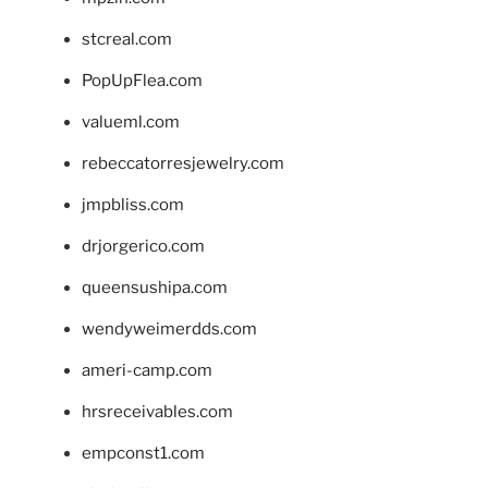
stcreal.com
PopUpFlea.com
valueml.com
rebeccatorresjewelry.com
jmpbliss.com
drjorgerico.com
queensushipa.com
wendyweimerdds.com
ameri-camp.com
hrsreceivables.com
empconst1.com