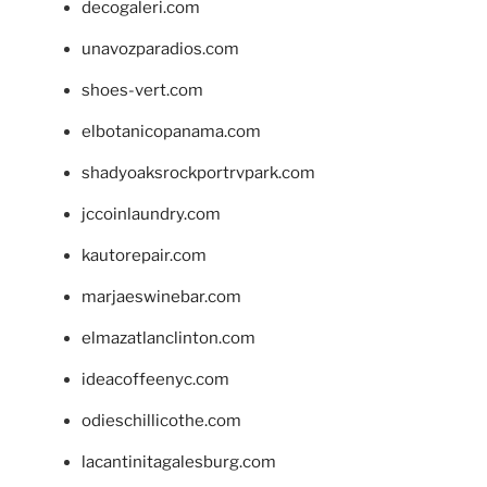
decogaleri.com
unavozparadios.com
shoes-vert.com
elbotanicopanama.com
shadyoaksrockportrvpark.com
jccoinlaundry.com
kautorepair.com
marjaeswinebar.com
elmazatlanclinton.com
ideacoffeenyc.com
odieschillicothe.com
lacantinitagalesburg.com