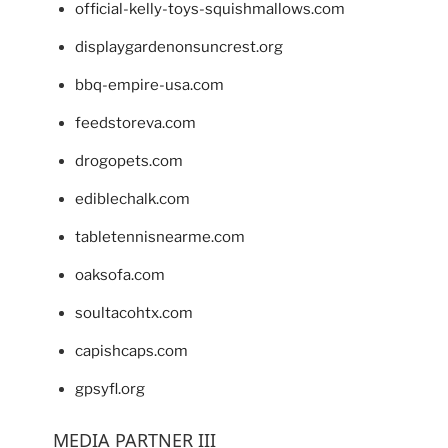
official-kelly-toys-squishmallows.com
displaygardenonsuncrest.org
bbq-empire-usa.com
feedstoreva.com
drogopets.com
ediblechalk.com
tabletennisnearme.com
oaksofa.com
soultacohtx.com
capishcaps.com
gpsyfl.org
MEDIA PARTNER III