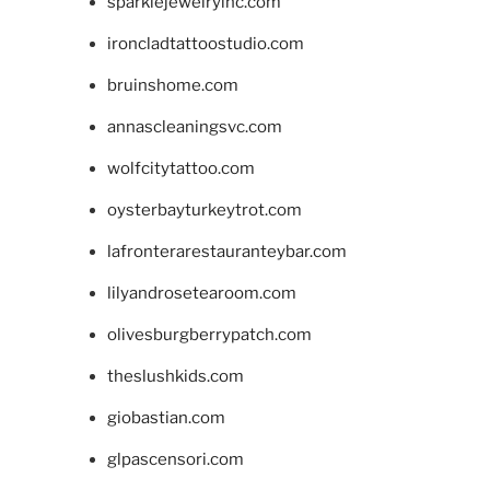
sparklejewelryinc.com
ironcladtattoostudio.com
bruinshome.com
annascleaningsvc.com
wolfcitytattoo.com
oysterbayturkeytrot.com
lafronterarestauranteybar.com
lilyandrosetearoom.com
olivesburgberrypatch.com
theslushkids.com
giobastian.com
glpascensori.com