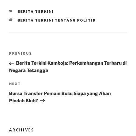
CATEGORIES
BERITA TERKINI
TAGS
BERITA TERKINI TENTANG POLITIK
Post
Previous
PREVIOUS
navigation
Post
Berita Terkini Kamboja: Perkembangan Terbaru di
Negara Tetangga
Next
NEXT
Post
Bursa Transfer Pemain Bola: Siapa yang Akan
Pindah Klub?
ARCHIVES