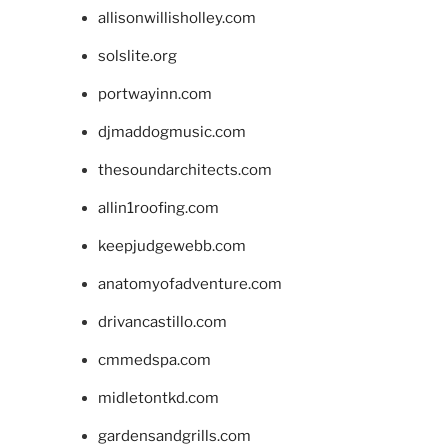
allisonwillisholley.com
solslite.org
portwayinn.com
djmaddogmusic.com
thesoundarchitects.com
allin1roofing.com
keepjudgewebb.com
anatomyofadventure.com
drivancastillo.com
cmmedspa.com
midletontkd.com
gardensandgrills.com