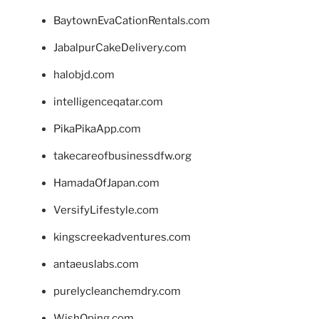
BaytownEvaCationRentals.com
JabalpurCakeDelivery.com
halobjd.com
intelligenceqatar.com
PikaPikaApp.com
takecareofbusinessdfw.org
HamadaOfJapan.com
VersifyLifestyle.com
kingscreekadventures.com
antaeuslabs.com
purelycleanchemdry.com
WishOping.com