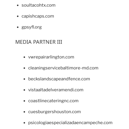
soultacohtx.com
capishcaps.com
gpsyfl.org
MEDIA PARTNER III
vwrepairarlington.com
cleaningservicebaltimore-md.com
beckslandscapeandfence.com
vistaaltadelveramendi.com
coastlinecateringnc.com
cuesburgershouston.com
psicologiaespecializadaencampeche.com