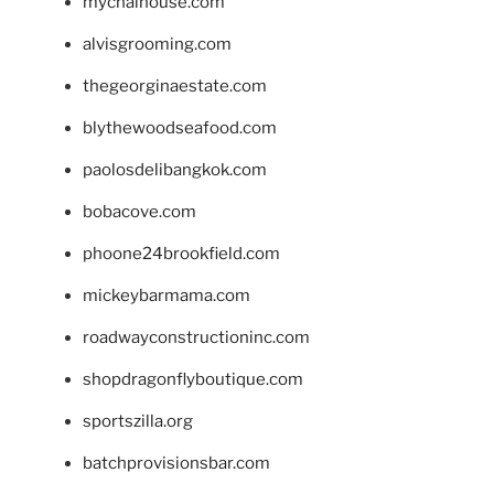
mychaihouse.com
alvisgrooming.com
thegeorginaestate.com
blythewoodseafood.com
paolosdelibangkok.com
bobacove.com
phoone24brookfield.com
mickeybarmama.com
roadwayconstructioninc.com
shopdragonflyboutique.com
sportszilla.org
batchprovisionsbar.com