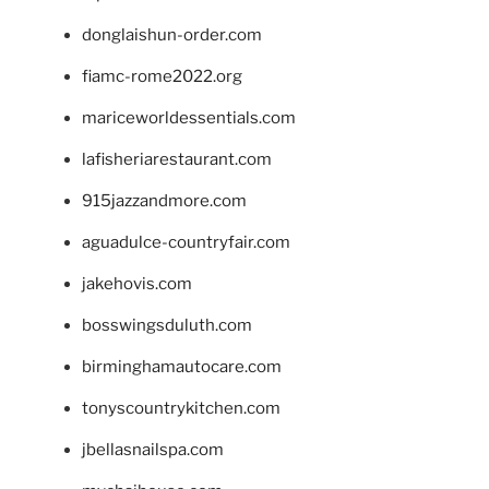
donglaishun-order.com
fiamc-rome2022.org
mariceworldessentials.com
lafisheriarestaurant.com
915jazzandmore.com
aguadulce-countryfair.com
jakehovis.com
bosswingsduluth.com
birminghamautocare.com
tonyscountrykitchen.com
jbellasnailspa.com