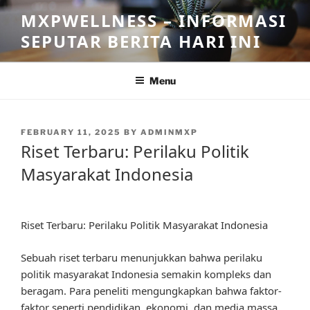
Skip
MXPWELLNESS – INFORMASI
to
SEPUTAR BERITA HARI INI
content
Menu
POSTED
FEBRUARY 11, 2025
BY
ADMINMXP
ON
Riset Terbaru: Perilaku Politik
Masyarakat Indonesia
Riset Terbaru: Perilaku Politik Masyarakat Indonesia
Sebuah riset terbaru menunjukkan bahwa perilaku
politik masyarakat Indonesia semakin kompleks dan
beragam. Para peneliti mengungkapkan bahwa faktor-
faktor seperti pendidikan, ekonomi, dan media massa