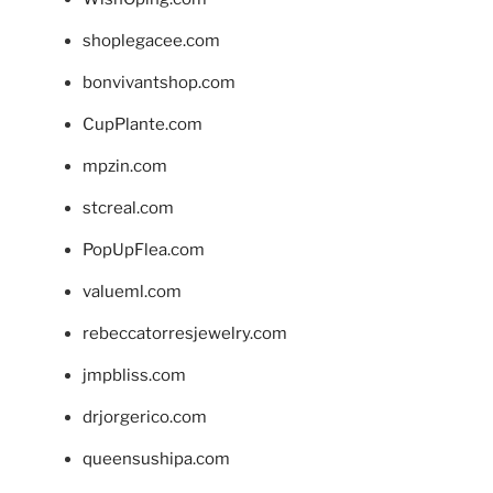
shoplegacee.com
bonvivantshop.com
CupPlante.com
mpzin.com
stcreal.com
PopUpFlea.com
valueml.com
rebeccatorresjewelry.com
jmpbliss.com
drjorgerico.com
queensushipa.com