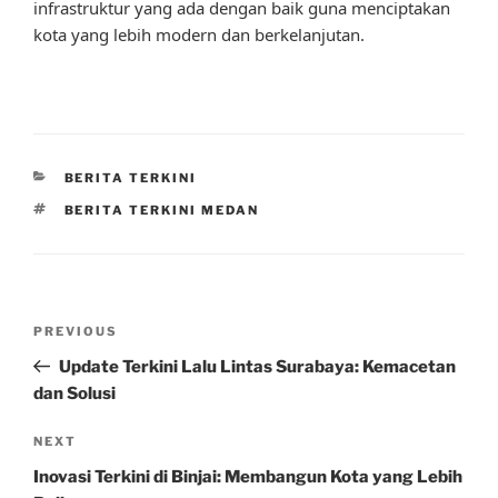
infrastruktur yang ada dengan baik guna menciptakan
kota yang lebih modern dan berkelanjutan.
CATEGORIES
BERITA TERKINI
TAGS
BERITA TERKINI MEDAN
Post
Previous
PREVIOUS
navigation
Post
Update Terkini Lalu Lintas Surabaya: Kemacetan
dan Solusi
Next
NEXT
Post
Inovasi Terkini di Binjai: Membangun Kota yang Lebih