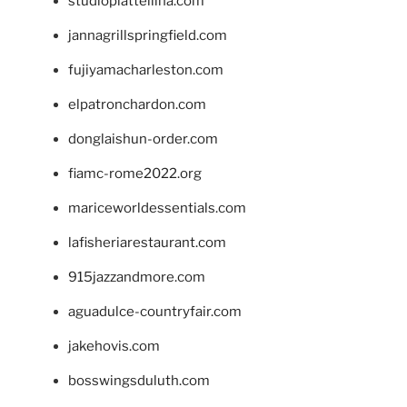
studiopiattellina.com
jannagrillspringfield.com
fujiyamacharleston.com
elpatronchardon.com
donglaishun-order.com
fiamc-rome2022.org
mariceworldessentials.com
lafisheriarestaurant.com
915jazzandmore.com
aguadulce-countryfair.com
jakehovis.com
bosswingsduluth.com