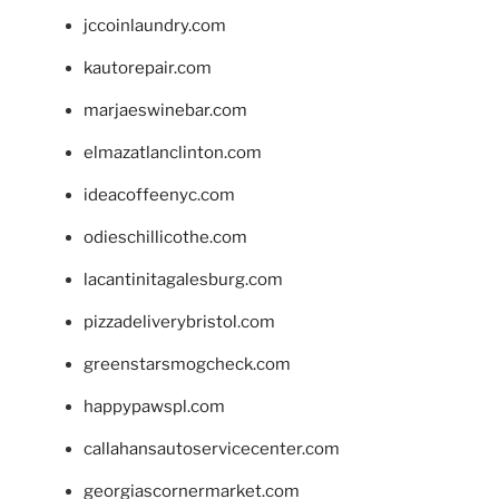
jccoinlaundry.com
kautorepair.com
marjaeswinebar.com
elmazatlanclinton.com
ideacoffeenyc.com
odieschillicothe.com
lacantinitagalesburg.com
pizzadeliverybristol.com
greenstarsmogcheck.com
happypawspl.com
callahansautoservicecenter.com
georgiascornermarket.com