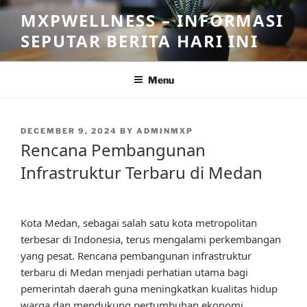
Skip
MXPWELLNESS – INFORMASI
to
SEPUTAR BERITA HARI INI
content
Menu
POSTED
DECEMBER 9, 2024
BY
ADMINMXP
ON
Rencana Pembangunan
Infrastruktur Terbaru di Medan
Kota Medan, sebagai salah satu kota metropolitan
terbesar di Indonesia, terus mengalami perkembangan
yang pesat. Rencana pembangunan infrastruktur
terbaru di Medan menjadi perhatian utama bagi
pemerintah daerah guna meningkatkan kualitas hidup
warga dan mendukung pertumbuhan ekonomi.