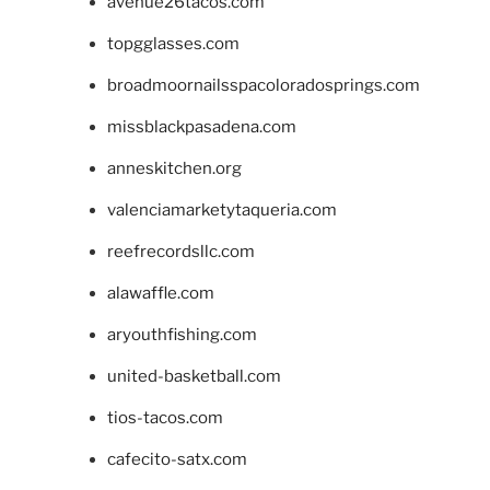
avenue26tacos.com
topgglasses.com
broadmoornailsspacoloradosprings.com
missblackpasadena.com
anneskitchen.org
valenciamarketytaqueria.com
reefrecordsllc.com
alawaffle.com
aryouthfishing.com
united-basketball.com
tios-tacos.com
cafecito-satx.com