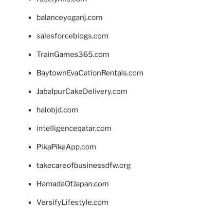
balanceyoganj.com
salesforceblogs.com
TrainGames365.com
BaytownEvaCationRentals.com
JabalpurCakeDelivery.com
halobjd.com
intelligenceqatar.com
PikaPikaApp.com
takecareofbusinessdfw.org
HamadaOfJapan.com
VersifyLifestyle.com