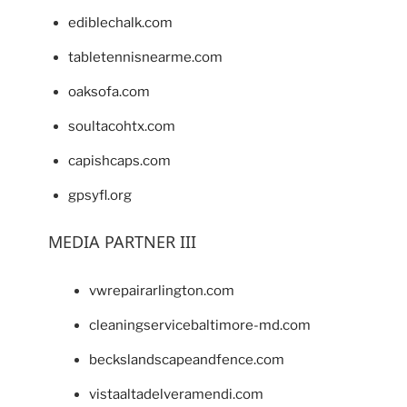
ediblechalk.com
tabletennisnearme.com
oaksofa.com
soultacohtx.com
capishcaps.com
gpsyfl.org
MEDIA PARTNER III
vwrepairarlington.com
cleaningservicebaltimore-md.com
beckslandscapeandfence.com
vistaaltadelveramendi.com