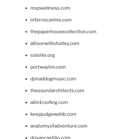
mxpwellness.com
infernocanine.com
thepaperhousecollection.com
allisonwillisholley.com
solslite.org
portwayinn.com
djmaddogmusic.com
thesoundarchitects.com
allin1roofing.com
keepjudgewebb.com
anatomyofadventure.com
drivancastillo.com