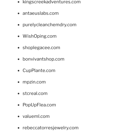
kingscreekadventures.com
antaeuslabs.com
purelycleanchemdry.com
WishOping.com
shoplegacee.com
bonvivantshop.com
CupPlante.com
mpzin.com
stcreal.com
PopUpFlea.com
valueml.com
rebeccatorresjewelry.com