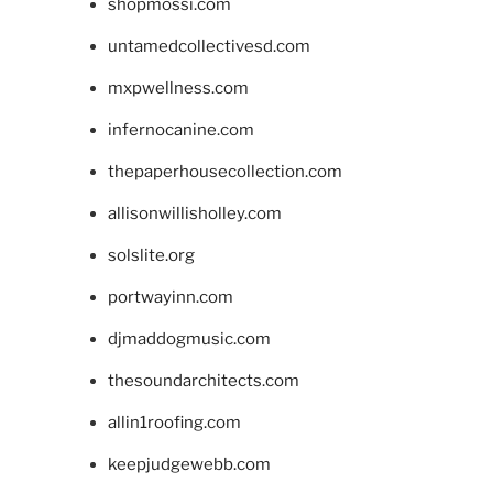
shopmossi.com
untamedcollectivesd.com
mxpwellness.com
infernocanine.com
thepaperhousecollection.com
allisonwillisholley.com
solslite.org
portwayinn.com
djmaddogmusic.com
thesoundarchitects.com
allin1roofing.com
keepjudgewebb.com