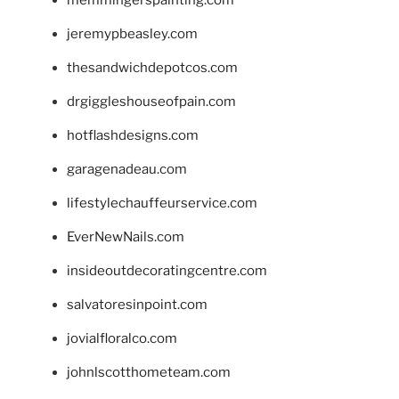
memmingerspainting.com
jeremypbeasley.com
thesandwichdepotcos.com
drgiggleshouseofpain.com
hotflashdesigns.com
garagenadeau.com
lifestylechauffeurservice.com
EverNewNails.com
insideoutdecoratingcentre.com
salvatoresinpoint.com
jovialfloralco.com
johnlscotthometeam.com