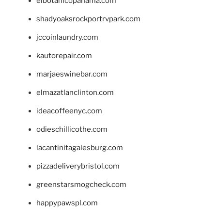
elbotanicopanama.com
shadyoaksrockportrvpark.com
jccoinlaundry.com
kautorepair.com
marjaeswinebar.com
elmazatlanclinton.com
ideacoffeenyc.com
odieschillicothe.com
lacantinitagalesburg.com
pizzadeliverybristol.com
greenstarsmogcheck.com
happypawspl.com