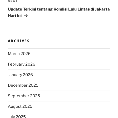
Next
NEXT
Post
Update Terkini tentang Kondisi Lalu Lintas di Jakarta
Hari Ini
ARCHIVES
March 2026
February 2026
January 2026
December 2025
September 2025
August 2025
July 2025