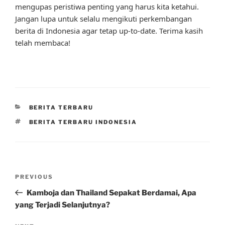
mengupas peristiwa penting yang harus kita ketahui.
Jangan lupa untuk selalu mengikuti perkembangan
berita di Indonesia agar tetap up-to-date. Terima kasih
telah membaca!
CATEGORIES
BERITA TERBARU
TAGS
BERITA TERBARU INDONESIA
Post
Previous
PREVIOUS
navigation
Post
Kamboja dan Thailand Sepakat Berdamai, Apa
yang Terjadi Selanjutnya?