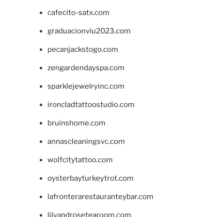
cafecito-satx.com
graduacionviu2023.com
pecanjackstogo.com
zengardendayspa.com
sparklejewelryinc.com
ironcladtattoostudio.com
bruinshome.com
annascleaningsvc.com
wolfcitytattoo.com
oysterbayturkeytrot.com
lafronterarestauranteybar.com
lilyandrosetearoom.com