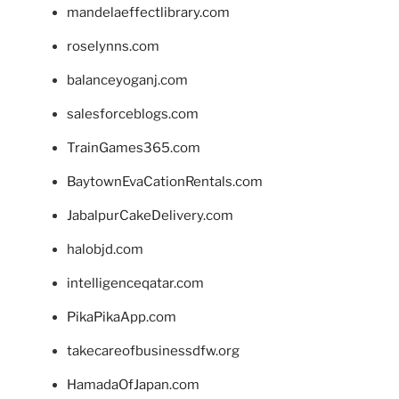
mandelaeffectlibrary.com
roselynns.com
balanceyoganj.com
salesforceblogs.com
TrainGames365.com
BaytownEvaCationRentals.com
JabalpurCakeDelivery.com
halobjd.com
intelligenceqatar.com
PikaPikaApp.com
takecareofbusinessdfw.org
HamadaOfJapan.com