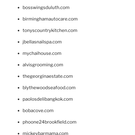
bosswingsduluth.com
birminghamautocare.com
tonyscountrykitchen.com
jbellasnailspa.com
mychaihouse.com
alvisgrooming.com
thegeorginaestate.com
blythewoodseafood.com
paolosdelibangkok.com
bobacove.com
phoone24brookfield.com
mickeybarmama.com