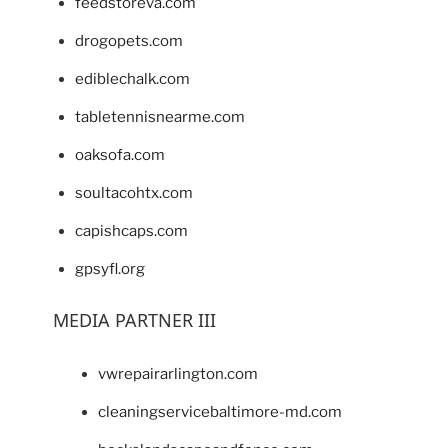
feedstoreva.com
drogopets.com
ediblechalk.com
tabletennisnearme.com
oaksofa.com
soultacohtx.com
capishcaps.com
gpsyfl.org
MEDIA PARTNER III
vwrepairarlington.com
cleaningservicebaltimore-md.com