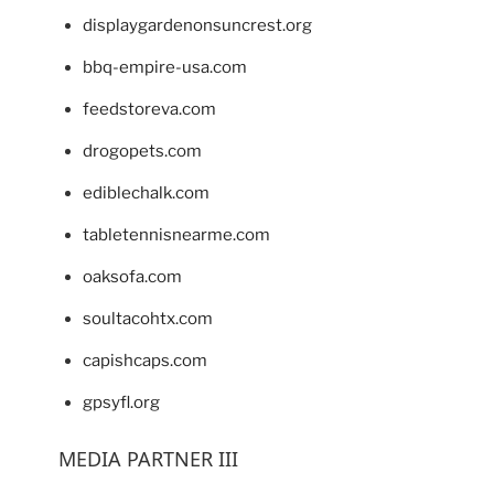
displaygardenonsuncrest.org
bbq-empire-usa.com
feedstoreva.com
drogopets.com
ediblechalk.com
tabletennisnearme.com
oaksofa.com
soultacohtx.com
capishcaps.com
gpsyfl.org
MEDIA PARTNER III