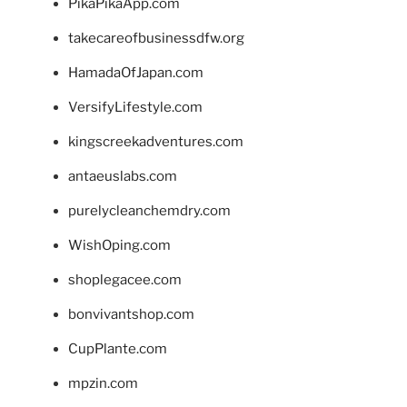
PikaPikaApp.com
takecareofbusinessdfw.org
HamadaOfJapan.com
VersifyLifestyle.com
kingscreekadventures.com
antaeuslabs.com
purelycleanchemdry.com
WishOping.com
shoplegacee.com
bonvivantshop.com
CupPlante.com
mpzin.com