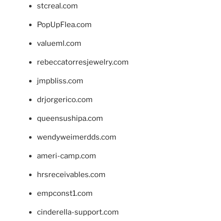
stcreal.com
PopUpFlea.com
valueml.com
rebeccatorresjewelry.com
jmpbliss.com
drjorgerico.com
queensushipa.com
wendyweimerdds.com
ameri-camp.com
hrsreceivables.com
empconst1.com
cinderella-support.com