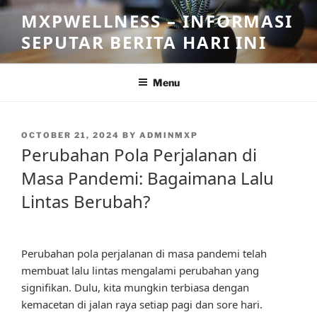
Skip
MXPWELLNESS – INFORMASI
to
SEPUTAR BERITA HARI INI
content
Menu
POSTED
OCTOBER 21, 2024
BY
ADMINMXP
ON
Perubahan Pola Perjalanan di
Masa Pandemi: Bagaimana Lalu
Lintas Berubah?
Perubahan pola perjalanan di masa pandemi telah
membuat lalu lintas mengalami perubahan yang
signifikan. Dulu, kita mungkin terbiasa dengan
kemacetan di jalan raya setiap pagi dan sore hari.