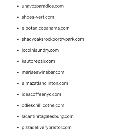
unavozparadios.com
shoes-vert.com
elbotanicopanama.com
shadyoaksrockportrvpark.com
jccoinlaundry.com
kautorepair.com
marjaeswinebar.com
elmazatlanclinton.com
ideacoffeenyc.com
odieschillicothe.com
lacantinitagalesburg.com
pizzadeliverybristol.com