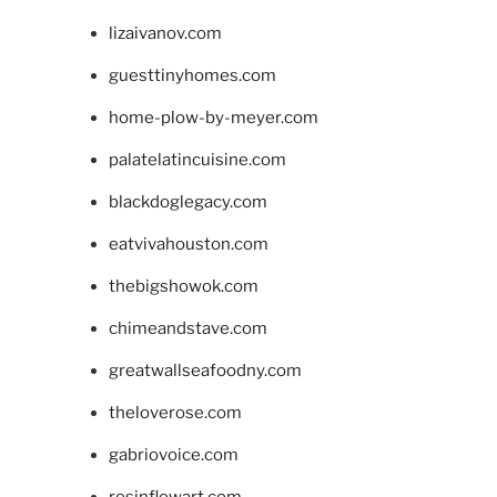
lizaivanov.com
guesttinyhomes.com
home-plow-by-meyer.com
palatelatincuisine.com
blackdoglegacy.com
eatvivahouston.com
thebigshowok.com
chimeandstave.com
greatwallseafoodny.com
theloverose.com
gabriovoice.com
resinflowart.com