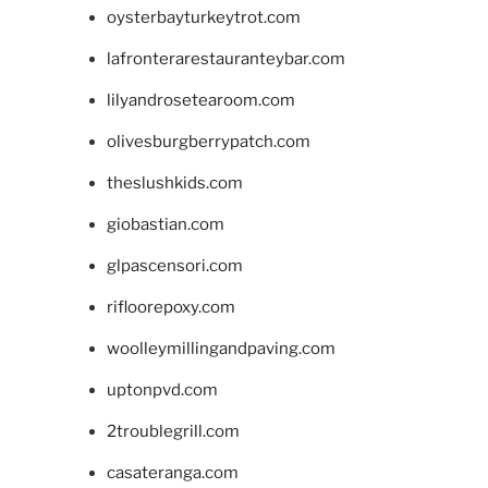
oysterbayturkeytrot.com
lafronterarestauranteybar.com
lilyandrosetearoom.com
olivesburgberrypatch.com
theslushkids.com
giobastian.com
glpascensori.com
rifloorepoxy.com
woolleymillingandpaving.com
uptonpvd.com
2troublegrill.com
casateranga.com