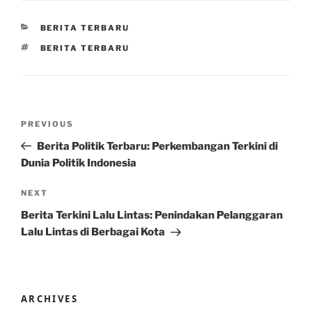
CATEGORIES
BERITA TERBARU
TAGS
BERITA TERBARU
Post
Previous
PREVIOUS
navigation
Post
Berita Politik Terbaru: Perkembangan Terkini di
Dunia Politik Indonesia
Next
NEXT
Post
Berita Terkini Lalu Lintas: Penindakan Pelanggaran
Lalu Lintas di Berbagai Kota
ARCHIVES