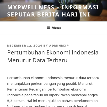
Skip
MXPWELLNESS – INFORMASI
to
SEPUTAR BERITA HARI INI
content
Menu
POSTED
DECEMBER 12, 2024
BY
ADMINMXP
ON
Pertumbuhan Ekonomi Indonesia
Menurut Data Terbaru
Pertumbuhan ekonomi Indonesia menurut data terbaru
menunjukkan perkembangan yang positif. Menurut
Kementerian Keuangan, pertumbuhan ekonomi
Indonesia pada tahun ini diperkirakan mencapai angka
5,3 persen. Hal ini menunjukkan bahwa perekonomian
Indonesia terus berkembang meskipun di tengah