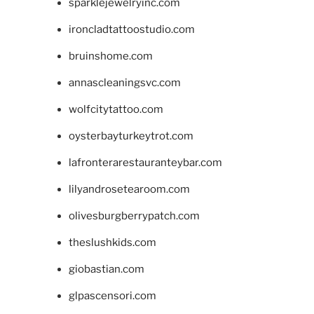
sparklejewelryinc.com
ironcladtattoostudio.com
bruinshome.com
annascleaningsvc.com
wolfcitytattoo.com
oysterbayturkeytrot.com
lafronterarestauranteybar.com
lilyandrosetearoom.com
olivesburgberrypatch.com
theslushkids.com
giobastian.com
glpascensori.com