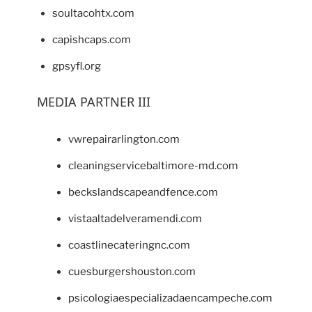
soultacohtx.com
capishcaps.com
gpsyfl.org
MEDIA PARTNER III
vwrepairarlington.com
cleaningservicebaltimore-md.com
beckslandscapeandfence.com
vistaaltadelveramendi.com
coastlinecateringnc.com
cuesburgershouston.com
psicologiaespecializadaencampeche.com