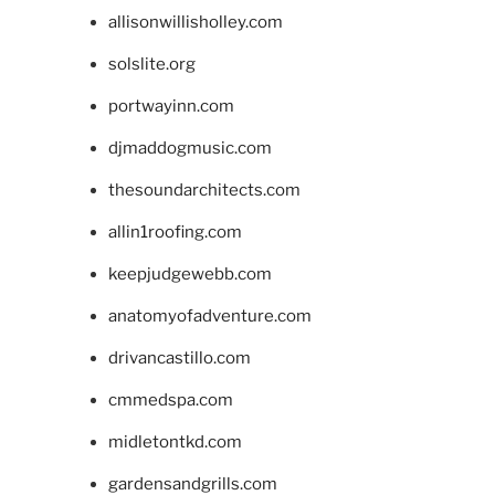
allisonwillisholley.com
solslite.org
portwayinn.com
djmaddogmusic.com
thesoundarchitects.com
allin1roofing.com
keepjudgewebb.com
anatomyofadventure.com
drivancastillo.com
cmmedspa.com
midletontkd.com
gardensandgrills.com