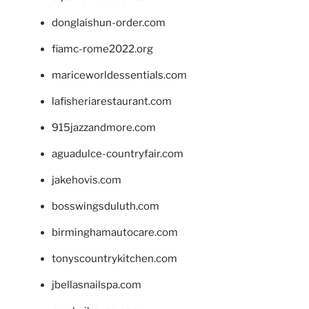
donglaishun-order.com
fiamc-rome2022.org
mariceworldessentials.com
lafisheriarestaurant.com
915jazzandmore.com
aguadulce-countryfair.com
jakehovis.com
bosswingsduluth.com
birminghamautocare.com
tonyscountrykitchen.com
jbellasnailspa.com