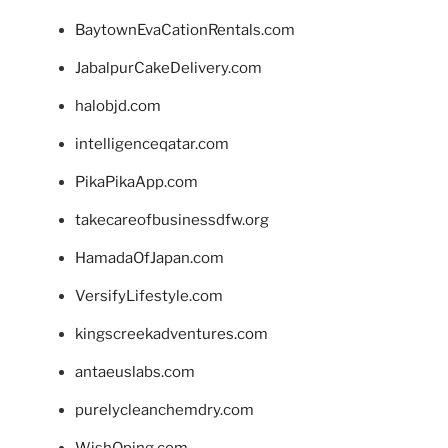
BaytownEvaCationRentals.com
JabalpurCakeDelivery.com
halobjd.com
intelligenceqatar.com
PikaPikaApp.com
takecareofbusinessdfw.org
HamadaOfJapan.com
VersifyLifestyle.com
kingscreekadventures.com
antaeuslabs.com
purelycleanchemdry.com