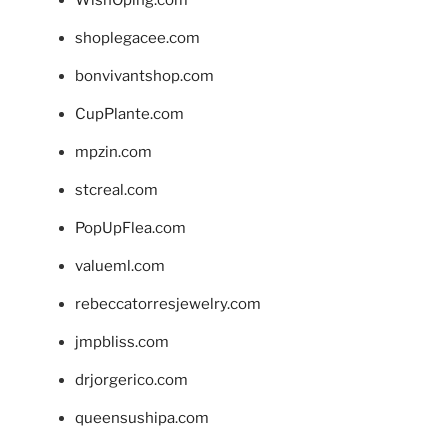
WishOping.com
shoplegacee.com
bonvivantshop.com
CupPlante.com
mpzin.com
stcreal.com
PopUpFlea.com
valueml.com
rebeccatorresjewelry.com
jmpbliss.com
drjorgerico.com
queensushipa.com