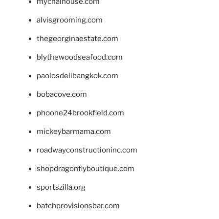
mychaihouse.com
alvisgrooming.com
thegeorginaestate.com
blythewoodseafood.com
paolosdelibangkok.com
bobacove.com
phoone24brookfield.com
mickeybarmama.com
roadwayconstructioninc.com
shopdragonflyboutique.com
sportszilla.org
batchprovisionsbar.com