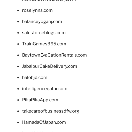
roselynns.com
balanceyoganj.com
salesforceblogs.com
TrainGames365.com
BaytownEvaCationRentals.com
JabalpurCakeDelivery.com
halobjd.com
intelligenceqatar.com
PikaPikaApp.com
takecareofbusinessdfw.org
HamadaOfJapan.com