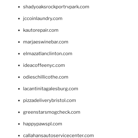
shadyoaksrockportrvpark.com
jccoinlaundry.com
kautorepair.com
marjaeswinebar.com
elmazatlanclinton.com
ideacoffeenyc.com
odieschillicothe.com
lacantinitagalesburg.com
pizzadeliverybristol.com
greenstarsmogcheck.com
happypawspl.com
callahansautoservicecenter.com