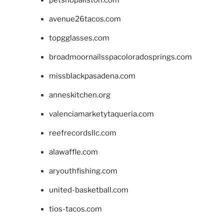
petshopallston.com
avenue26tacos.com
topgglasses.com
broadmoornailsspacoloradosprings.com
missblackpasadena.com
anneskitchen.org
valenciamarketytaqueria.com
reefrecordsllc.com
alawaffle.com
aryouthfishing.com
united-basketball.com
tios-tacos.com