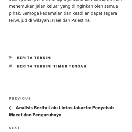
menemukan jalan keluar yang diinginkan oleh semua
pihak. Semoga kedamaian dan keadilan dapat segera
terwujud di wilayah Israel dan Palestina.
CATEGORIES
BERITA TERKINI
TAGS
BERITA TERKINI TIMUR TENGAH
Post
Previous
PREVIOUS
navigation
Post
Analisis Berita Lalu Lintas Jakarta: Penyebab
Macet dan Pengaruhnya
Next
NEXT