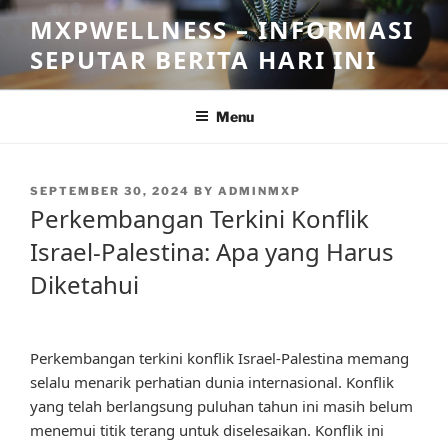
Skip
MXPWELLNESS – INFORMASI
to
SEPUTAR BERITA HARI INI
content
Menu
POSTED
SEPTEMBER 30, 2024
BY
ADMINMXP
ON
Perkembangan Terkini Konflik
Israel-Palestina: Apa yang Harus
Diketahui
Perkembangan terkini konflik Israel-Palestina memang
selalu menarik perhatian dunia internasional. Konflik
yang telah berlangsung puluhan tahun ini masih belum
menemui titik terang untuk diselesaikan. Konflik ini