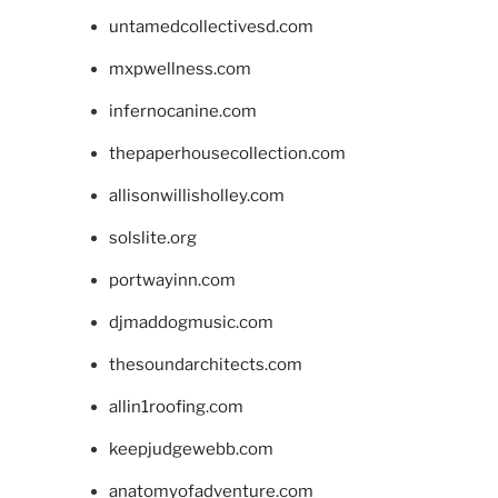
untamedcollectivesd.com
mxpwellness.com
infernocanine.com
thepaperhousecollection.com
allisonwillisholley.com
solslite.org
portwayinn.com
djmaddogmusic.com
thesoundarchitects.com
allin1roofing.com
keepjudgewebb.com
anatomyofadventure.com