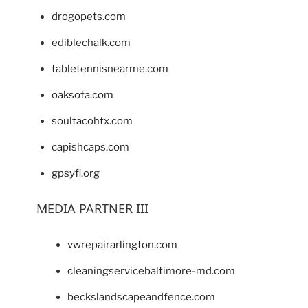
drogopets.com
ediblechalk.com
tabletennisnearme.com
oaksofa.com
soultacohtx.com
capishcaps.com
gpsyfl.org
MEDIA PARTNER III
vwrepairarlington.com
cleaningservicebaltimore-md.com
beckslandscapeandfence.com