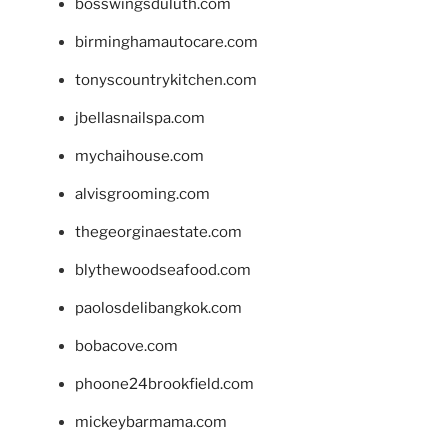
bosswingsduluth.com
birminghamautocare.com
tonyscountrykitchen.com
jbellasnailspa.com
mychaihouse.com
alvisgrooming.com
thegeorginaestate.com
blythewoodseafood.com
paolosdelibangkok.com
bobacove.com
phoone24brookfield.com
mickeybarmama.com