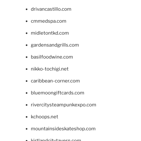
drivancastillo.com
cmmedspa.com
midletontkd.com
gardensandgrills.com
basilfoodwine.com
nikko-tochigi.net
caribbean-corner.com
bluemoongiftcards.com
rivercitysteampunkexpo.com
kchoops.net
mountainsideskateshop.com
kirtlandcitytavern.com