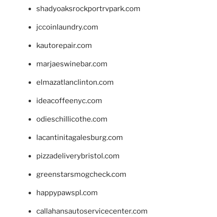
shadyoaksrockportrvpark.com
jccoinlaundry.com
kautorepair.com
marjaeswinebar.com
elmazatlanclinton.com
ideacoffeenyc.com
odieschillicothe.com
lacantinitagalesburg.com
pizzadeliverybristol.com
greenstarsmogcheck.com
happypawspl.com
callahansautoservicecenter.com