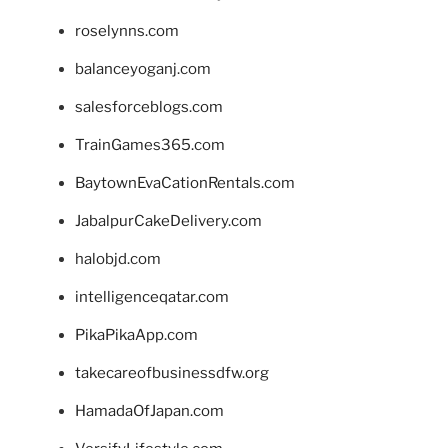
roselynns.com
balanceyoganj.com
salesforceblogs.com
TrainGames365.com
BaytownEvaCationRentals.com
JabalpurCakeDelivery.com
halobjd.com
intelligenceqatar.com
PikaPikaApp.com
takecareofbusinessdfw.org
HamadaOfJapan.com