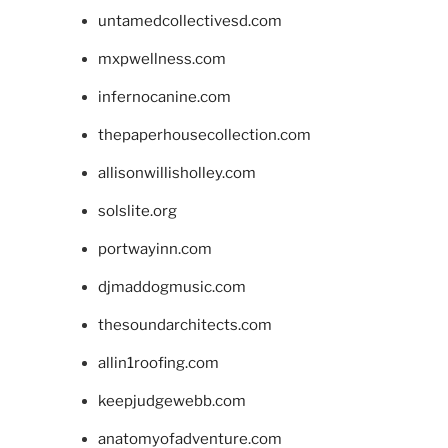
untamedcollectivesd.com
mxpwellness.com
infernocanine.com
thepaperhousecollection.com
allisonwillisholley.com
solslite.org
portwayinn.com
djmaddogmusic.com
thesoundarchitects.com
allin1roofing.com
keepjudgewebb.com
anatomyofadventure.com