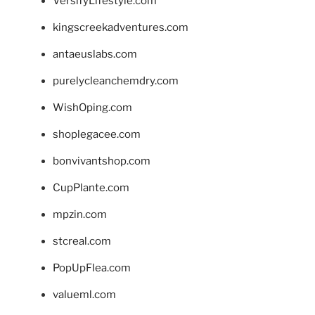
VersifyLifestyle.com
kingscreekadventures.com
antaeuslabs.com
purelycleanchemdry.com
WishOping.com
shoplegacee.com
bonvivantshop.com
CupPlante.com
mpzin.com
stcreal.com
PopUpFlea.com
valueml.com