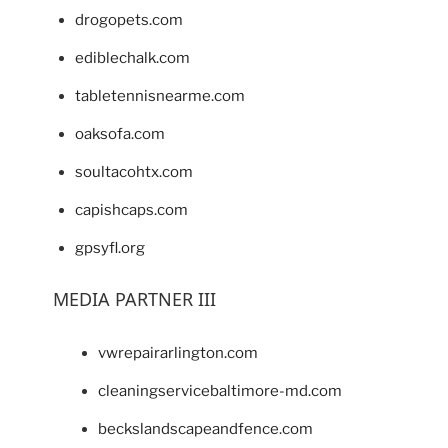
drogopets.com
ediblechalk.com
tabletennisnearme.com
oaksofa.com
soultacohtx.com
capishcaps.com
gpsyfl.org
MEDIA PARTNER III
vwrepairarlington.com
cleaningservicebaltimore-md.com
beckslandscapeandfence.com