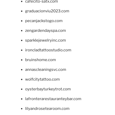
cafecito-satx.com
graduacionviu2023.com
pecanjackstogo.com
zengardendayspa.com
sparklejewelryinc.com
ironcladtattoostudio.com
bruinshome.com
annascleaningsvc.com
wolfcitytattoo.com
oysterbayturkeytrot.com
lafronterarestauranteybar.com
lilyandrosetearoom.com