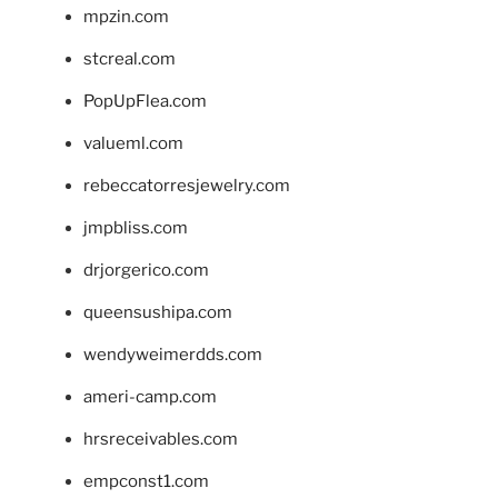
mpzin.com
stcreal.com
PopUpFlea.com
valueml.com
rebeccatorresjewelry.com
jmpbliss.com
drjorgerico.com
queensushipa.com
wendyweimerdds.com
ameri-camp.com
hrsreceivables.com
empconst1.com