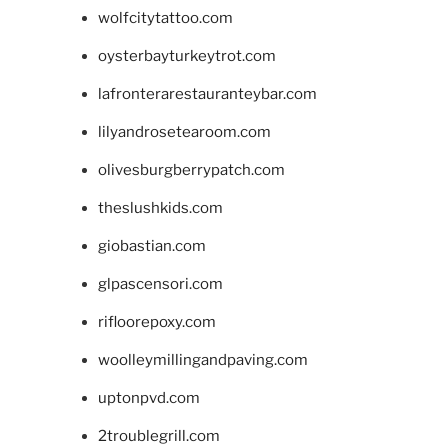
wolfcitytattoo.com
oysterbayturkeytrot.com
lafronterarestauranteybar.com
lilyandrosetearoom.com
olivesburgberrypatch.com
theslushkids.com
giobastian.com
glpascensori.com
rifloorepoxy.com
woolleymillingandpaving.com
uptonpvd.com
2troublegrill.com