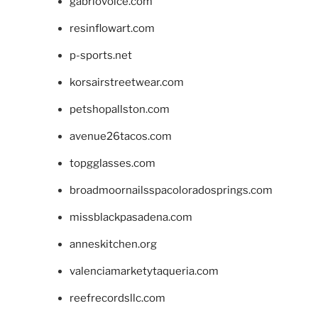
gabriovoice.com
resinflowart.com
p-sports.net
korsairstreetwear.com
petshopallston.com
avenue26tacos.com
topgglasses.com
broadmoornailsspacoloradosprings.com
missblackpasadena.com
anneskitchen.org
valenciamarketytaqueria.com
reefrecordsllc.com