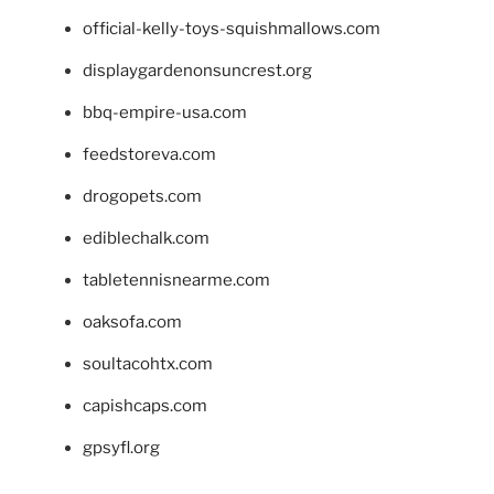
official-kelly-toys-squishmallows.com
displaygardenonsuncrest.org
bbq-empire-usa.com
feedstoreva.com
drogopets.com
ediblechalk.com
tabletennisnearme.com
oaksofa.com
soultacohtx.com
capishcaps.com
gpsyfl.org