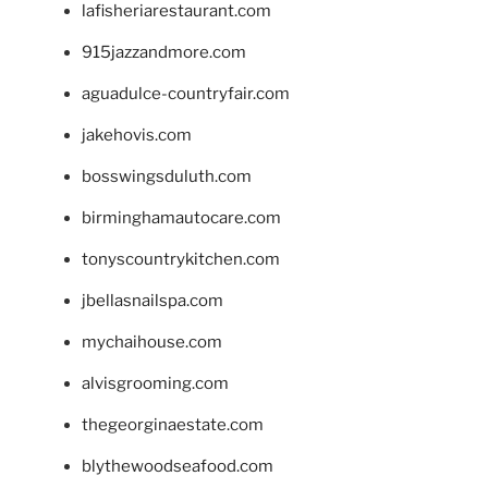
lafisheriarestaurant.com
915jazzandmore.com
aguadulce-countryfair.com
jakehovis.com
bosswingsduluth.com
birminghamautocare.com
tonyscountrykitchen.com
jbellasnailspa.com
mychaihouse.com
alvisgrooming.com
thegeorginaestate.com
blythewoodseafood.com