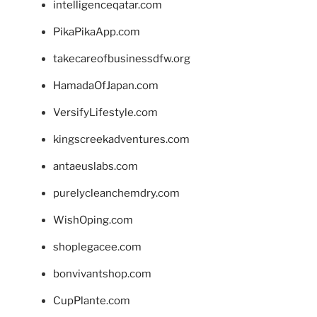
intelligenceqatar.com
PikaPikaApp.com
takecareofbusinessdfw.org
HamadaOfJapan.com
VersifyLifestyle.com
kingscreekadventures.com
antaeuslabs.com
purelycleanchemdry.com
WishOping.com
shoplegacee.com
bonvivantshop.com
CupPlante.com