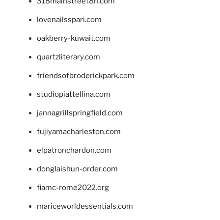
318mainstreet8h.com
lovenailsspari.com
oakberry-kuwait.com
quartzliterary.com
friendsofbroderickpark.com
studiopiattellina.com
jannagrillspringfield.com
fujiyamacharleston.com
elpatronchardon.com
donglaishun-order.com
fiamc-rome2022.org
mariceworldessentials.com