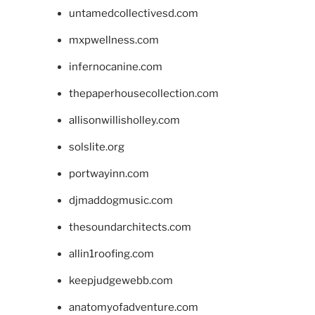
untamedcollectivesd.com
mxpwellness.com
infernocanine.com
thepaperhousecollection.com
allisonwillisholley.com
solslite.org
portwayinn.com
djmaddogmusic.com
thesoundarchitects.com
allin1roofing.com
keepjudgewebb.com
anatomyofadventure.com