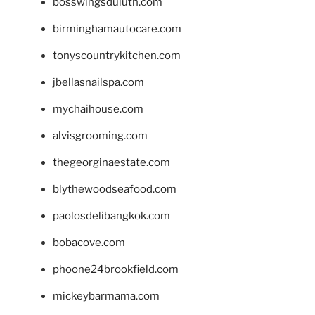
bosswingsduluth.com
birminghamautocare.com
tonyscountrykitchen.com
jbellasnailspa.com
mychaihouse.com
alvisgrooming.com
thegeorginaestate.com
blythewoodseafood.com
paolosdelibangkok.com
bobacove.com
phoone24brookfield.com
mickeybarmama.com