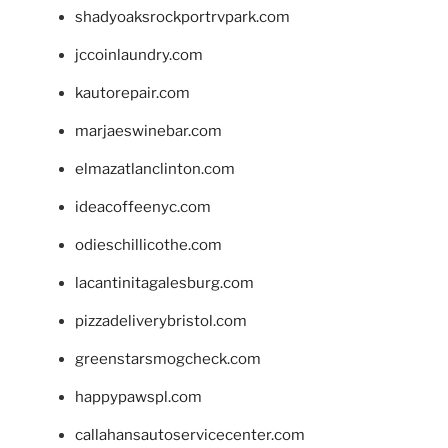
shadyoaksrockportrvpark.com
jccoinlaundry.com
kautorepair.com
marjaeswinebar.com
elmazatlanclinton.com
ideacoffeenyc.com
odieschillicothe.com
lacantinitagalesburg.com
pizzadeliverybristol.com
greenstarsmogcheck.com
happypawspl.com
callahansautoservicecenter.com