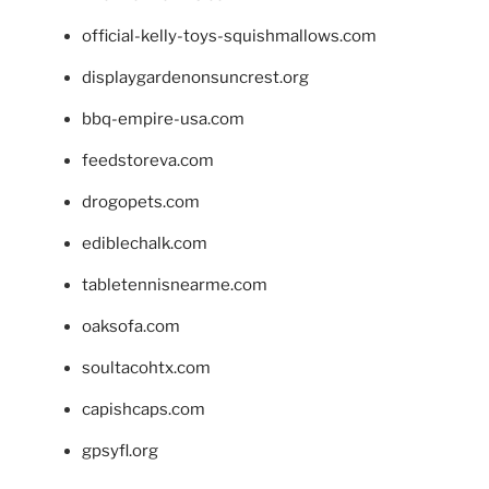
official-kelly-toys-squishmallows.com
displaygardenonsuncrest.org
bbq-empire-usa.com
feedstoreva.com
drogopets.com
ediblechalk.com
tabletennisnearme.com
oaksofa.com
soultacohtx.com
capishcaps.com
gpsyfl.org