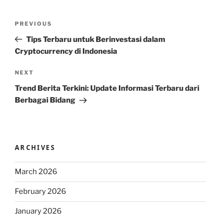
Post
Previous
PREVIOUS
navigation
Post
Tips Terbaru untuk Berinvestasi dalam
Cryptocurrency di Indonesia
Next
NEXT
Post
Trend Berita Terkini: Update Informasi Terbaru dari
Berbagai Bidang
ARCHIVES
March 2026
February 2026
January 2026