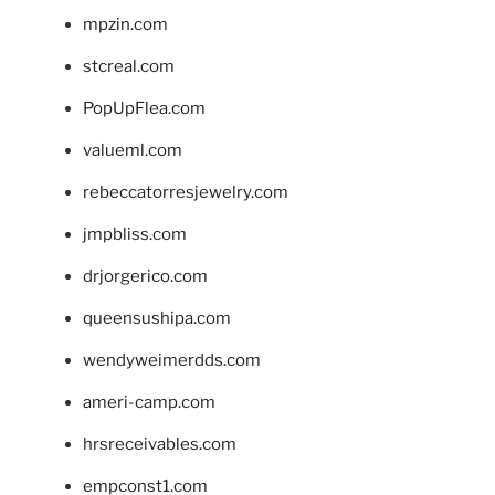
mpzin.com
stcreal.com
PopUpFlea.com
valueml.com
rebeccatorresjewelry.com
jmpbliss.com
drjorgerico.com
queensushipa.com
wendyweimerdds.com
ameri-camp.com
hrsreceivables.com
empconst1.com