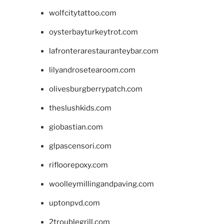
wolfcitytattoo.com
oysterbayturkeytrot.com
lafronterarestauranteybar.com
lilyandrosetearoom.com
olivesburgberrypatch.com
theslushkids.com
giobastian.com
glpascensori.com
rifloorepoxy.com
woolleymillingandpaving.com
uptonpvd.com
2troublegrill.com