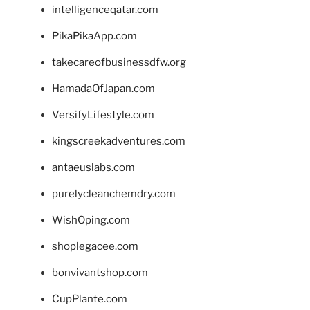
intelligenceqatar.com
PikaPikaApp.com
takecareofbusinessdfw.org
HamadaOfJapan.com
VersifyLifestyle.com
kingscreekadventures.com
antaeuslabs.com
purelycleanchemdry.com
WishOping.com
shoplegacee.com
bonvivantshop.com
CupPlante.com