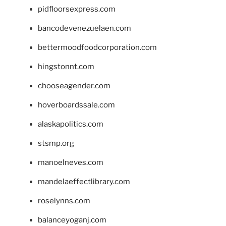
pidfloorsexpress.com
bancodevenezuelaen.com
bettermoodfoodcorporation.com
hingstonnt.com
chooseagender.com
hoverboardssale.com
alaskapolitics.com
stsmp.org
manoelneves.com
mandelaeffectlibrary.com
roselynns.com
balanceyoganj.com