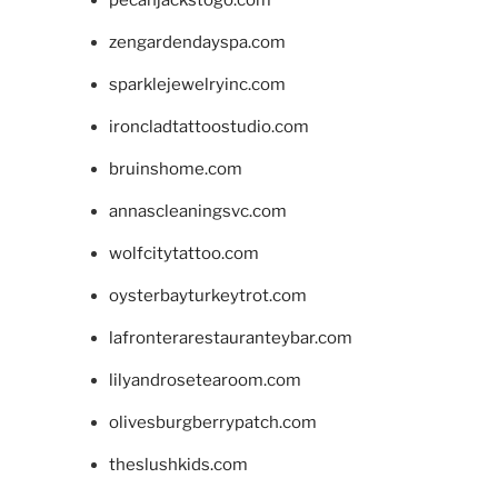
zengardendayspa.com
sparklejewelryinc.com
ironcladtattoostudio.com
bruinshome.com
annascleaningsvc.com
wolfcitytattoo.com
oysterbayturkeytrot.com
lafronterarestauranteybar.com
lilyandrosetearoom.com
olivesburgberrypatch.com
theslushkids.com