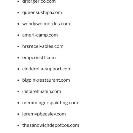
drjorgerico.com
queensushipa.com
wendyweimerdds.com
ameri-camp.com
hrsreceivables.com
empconst1.com
cinderella-support.com
bigpinkrestaurant.com
inspirehuahin.com
memmingerspainting.com
jeremypbeasley.com
thesandwichdepotcos.com