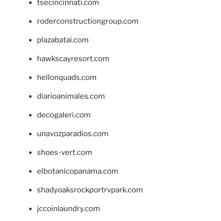
tsecincinnati.com
roderconstructiongroup.com
plazabatai.com
hawkscayresort.com
hellonquads.com
diarioanimales.com
decogaleri.com
unavozparadios.com
shoes-vert.com
elbotanicopanama.com
shadyoaksrockportrvpark.com
jccoinlaundry.com