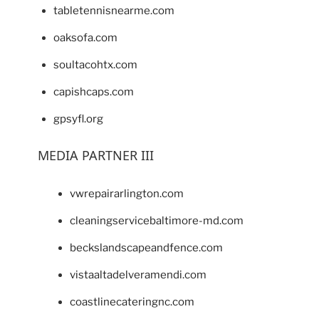
tabletennisnearme.com
oaksofa.com
soultacohtx.com
capishcaps.com
gpsyfl.org
MEDIA PARTNER III
vwrepairarlington.com
cleaningservicebaltimore-md.com
beckslandscapeandfence.com
vistaaltadelveramendi.com
coastlinecateringnc.com