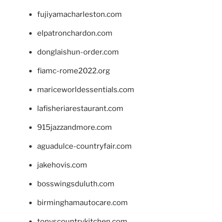
fujiyamacharleston.com
elpatronchardon.com
donglaishun-order.com
fiamc-rome2022.org
mariceworldessentials.com
lafisheriarestaurant.com
915jazzandmore.com
aguadulce-countryfair.com
jakehovis.com
bosswingsduluth.com
birminghamautocare.com
tonyscountrykitchen.com