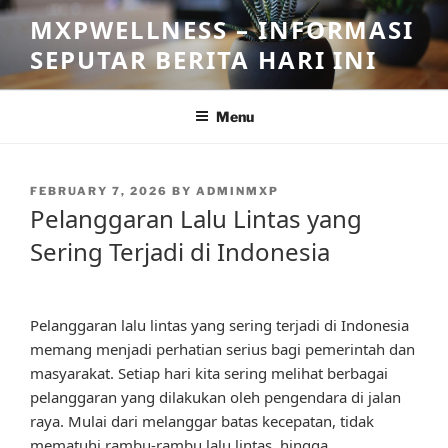
Skip
MXPWELLNESS – INFORMASI
to
SEPUTAR BERITA HARI INI
content
Menu
POSTED
FEBRUARY 7, 2026
BY
ADMINMXP
ON
Pelanggaran Lalu Lintas yang
Sering Terjadi di Indonesia
Pelanggaran lalu lintas yang sering terjadi di Indonesia
memang menjadi perhatian serius bagi pemerintah dan
masyarakat. Setiap hari kita sering melihat berbagai
pelanggaran yang dilakukan oleh pengendara di jalan
raya. Mulai dari melanggar batas kecepatan, tidak
mematuhi rambu-rambu lalu lintas, hingga