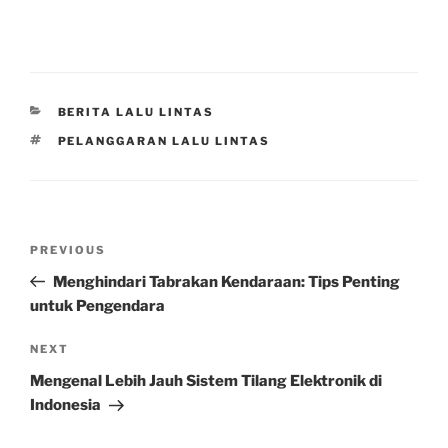
CATEGORIES
BERITA LALU LINTAS
TAGS
PELANGGARAN LALU LINTAS
Post
Previous
PREVIOUS
navigation
Post
Menghindari Tabrakan Kendaraan: Tips Penting
untuk Pengendara
Next
NEXT
Post
Mengenal Lebih Jauh Sistem Tilang Elektronik di
Indonesia