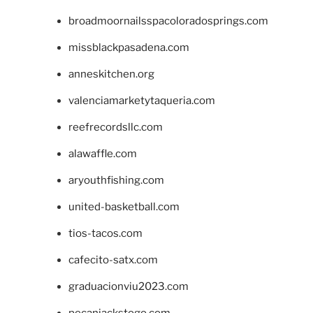
broadmoornailsspacoloradosprings.com
missblackpasadena.com
anneskitchen.org
valenciamarketytaqueria.com
reefrecordsllc.com
alawaffle.com
aryouthfishing.com
united-basketball.com
tios-tacos.com
cafecito-satx.com
graduacionviu2023.com
pecanjackstogo.com