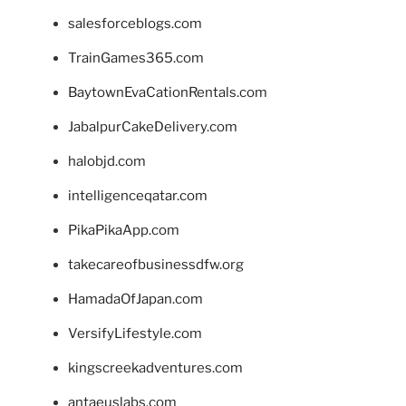
salesforceblogs.com
TrainGames365.com
BaytownEvaCationRentals.com
JabalpurCakeDelivery.com
halobjd.com
intelligenceqatar.com
PikaPikaApp.com
takecareofbusinessdfw.org
HamadaOfJapan.com
VersifyLifestyle.com
kingscreekadventures.com
antaeuslabs.com