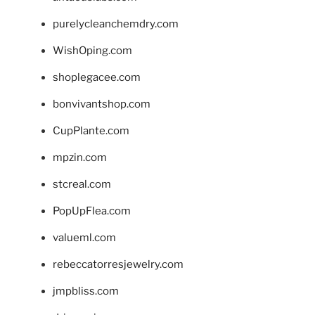
purelycleanchemdry.com
WishOping.com
shoplegacee.com
bonvivantshop.com
CupPlante.com
mpzin.com
stcreal.com
PopUpFlea.com
valueml.com
rebeccatorresjewelry.com
jmpbliss.com