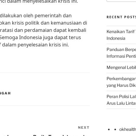
ci dalam menyelesaikan krisis ini.
dilakukan oleh pemerintah dan
RECENT POST
pkan krisis politik dan kemanusiaan di
ratasi dan perdamaian dapat kembali
Kenaikan Tarif
 Semoga Indonesia juga dapat terus
Indonesia
dalam penyelesaian krisis ini.
Panduan Berper
Informasi Pent
Mengenal Lebih
Perkembangan T
yang Harus Di
ENGAH
Peran Polisi L
Arus Lalu Linta
NEXT
Next
okhealt
Post