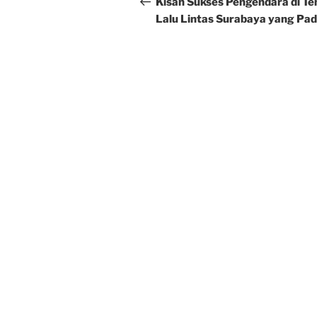
navigation
Kisah Sukses Pengendara di T
Lalu Lintas Surabaya yang Pa