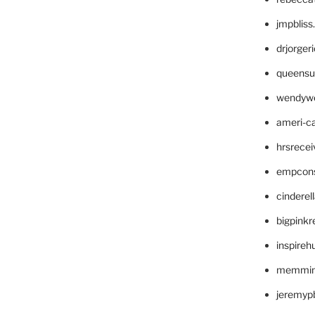
jmpblis
drjorger
queensu
wendyw
ameri-
hrsrece
empcon
cinderel
bigpinkr
inspireh
memming
jeremyp