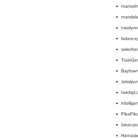
manoel
mandelae
roselyn
balance
salesfo
TrainG
Baytown
Jabalpu
halobjd
intellig
PikaPik
takecar
Hamada