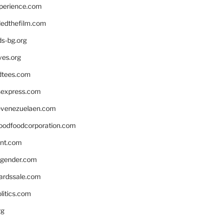
xperience.com
edthefilm.com
ds-bg.org
ves.org
tees.com
rsexpress.com
venezuelaen.com
oodfoodcorporation.com
nnt.com
gender.com
ardssale.com
litics.com
rg