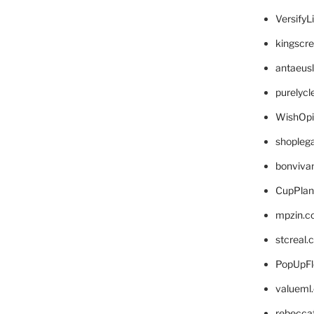
VersifyL
kingscr
antaeus
purelyc
WishOp
shopleg
bonviva
CupPlan
mpzin.c
stcreal.
PopUpFl
valueml
rebecca