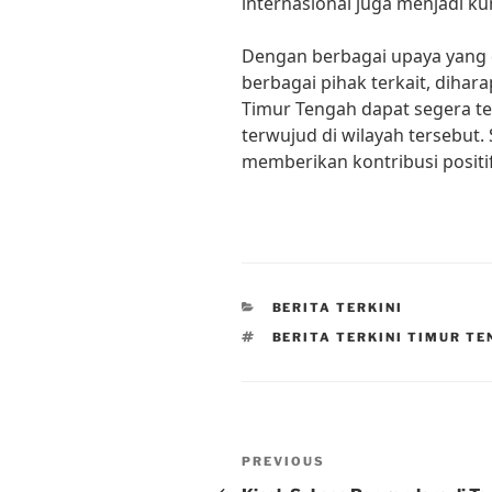
internasional juga menjadi kun
Dengan berbagai upaya yang 
berbagai pihak terkait, dihara
Timur Tengah dapat segera te
terwujud di wilayah tersebut.
memberikan kontribusi positif 
CATEGORIES
BERITA TERKINI
TAGS
BERITA TERKINI TIMUR T
Post
Previous
PREVIOUS
Post