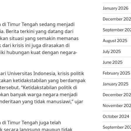
January 2026
December 20
an di Timur Tengah sedang menjadi
September 20
a. Berita terkini yang datang dari
tkan situasi yang semakin memanas
August 2025
ri krisis ini juga dirasakan di
July 2025
liki hubungan kuat dengan negara-
June 2025
i Universitas Indonesia, krisis politik
February 2025
takan ketidakstabilan yang berdampak
January 2025
rsebut. “Ketidakstabilan politik di
bkan banyak warga negara menjadi
December 20
eritaan yang tidak manusiawi,” ujar
November 20
October 2024
n di Timur Tengah juga telah
September 20
k secara langsung maupun tidak