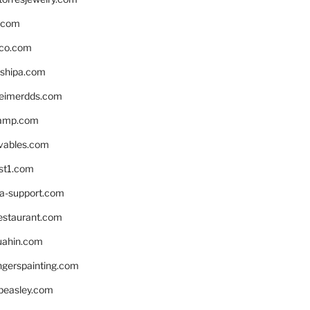
s.com
ico.com
shipa.com
eimerdds.com
camp.com
ivables.com
st1.com
la-support.com
estaurant.com
uahin.com
erspainting.com
beasley.com