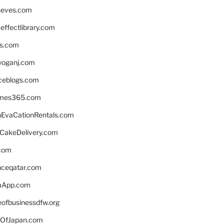
neves.com
ffectlibrary.com
ns.com
yoganj.com
rceblogs.com
ames365.com
EvaCationRentals.com
rCakeDelivery.com
.com
enceqatar.com
aApp.com
eofbusinessdfw.org
OfJapan.com