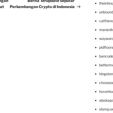
engah
Berita Terupdate seputar
theinte
dat
Perkembangan Crypto di Indonesia
unbound
catfrien
marianli
wayward
pidfloo
bancode
betterm
hingsto
choosea
hoverbo
alaskapo
stsmp.o