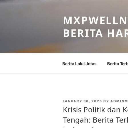
Skip
to
MXPWELLNE
content
BERITA HAR
Berita Lalu Lintas
Berita Ter
POSTED
JANUARY 30, 2025
BY
ADMIN
ON
Krisis Politik dan
Tengah: Berita Te