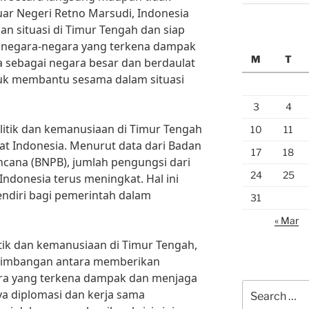
ar Negeri Retno Marsudi, Indonesia
 situasi di Timur Tengah dan siap
negara-negara yang terkena dampak
M
T
sia sebagai negara besar dan berdaulat
uk membantu sesama dalam situasi
3
4
litik dan kemanusiaan di Timur Tengah
10
11
at Indonesia. Menurut data dari Badan
17
18
cana (BNPB), jumlah pengungsi dari
24
25
ndonesia terus meningkat. Hal ini
ndiri bagi pemerintah dalam
31
« Mar
tik dan kemanusiaan di Timur Tengah,
seimbangan antara memberikan
ra yang terkena dampak dan menjaga
Search
a diplomasi dan kerja sama
for: