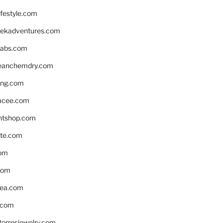
ifestyle.com
eekadventures.com
labs.com
leanchemdry.com
ing.com
acee.com
ntshop.com
te.com
om
com
ea.com
.com
torresjewelry.com