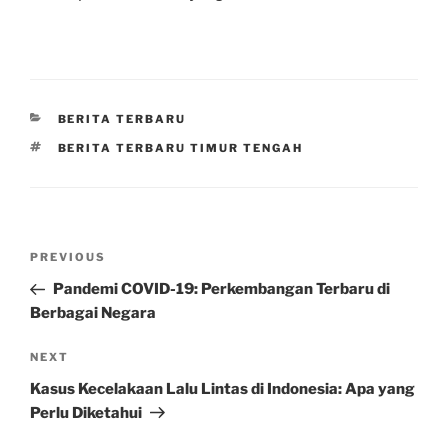
CATEGORIES
BERITA TERBARU
TAGS
BERITA TERBARU TIMUR TENGAH
Post
Previous
PREVIOUS
navigation
Post
Pandemi COVID-19: Perkembangan Terbaru di
Berbagai Negara
Next
NEXT
Post
Kasus Kecelakaan Lalu Lintas di Indonesia: Apa yang
Perlu Diketahui