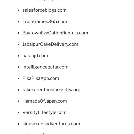
salesforceblogs.com
TrainGames365.com
BaytownEvaCationRentals.com
JabalpurCakeDelivery.com
halobjd.com
intelligenceqatar.com
PikaPikaApp.com
takecareofbusinessdfw.org
HamadaOfJapan.com
VersifyLifestyle.com
kingscreekadventures.com