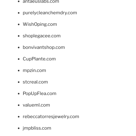
antaeuslabs.com
purelycleanchemdry.com
WishOping.com
shoplegacee.com
bonvivantshop.com
CupPlante.com
mpzin.com
stcreal.com
PopUpFlea.com
valueml.com
rebeccatorresjewelry.com
jmpbliss.com