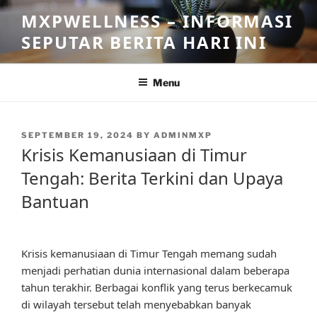
Skip
MXPWELLNESS – INFORMASI
to
SEPUTAR BERITA HARI INI
content
Menu
POSTED
SEPTEMBER 19, 2024
BY
ADMINMXP
ON
Krisis Kemanusiaan di Timur
Tengah: Berita Terkini dan Upaya
Bantuan
Krisis kemanusiaan di Timur Tengah memang sudah
menjadi perhatian dunia internasional dalam beberapa
tahun terakhir. Berbagai konflik yang terus berkecamuk
di wilayah tersebut telah menyebabkan banyak