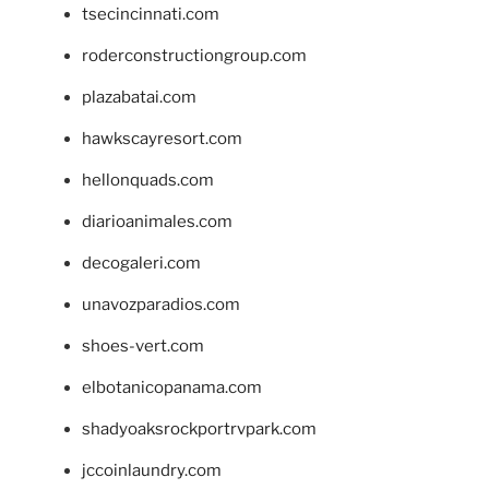
tsecincinnati.com
roderconstructiongroup.com
plazabatai.com
hawkscayresort.com
hellonquads.com
diarioanimales.com
decogaleri.com
unavozparadios.com
shoes-vert.com
elbotanicopanama.com
shadyoaksrockportrvpark.com
jccoinlaundry.com