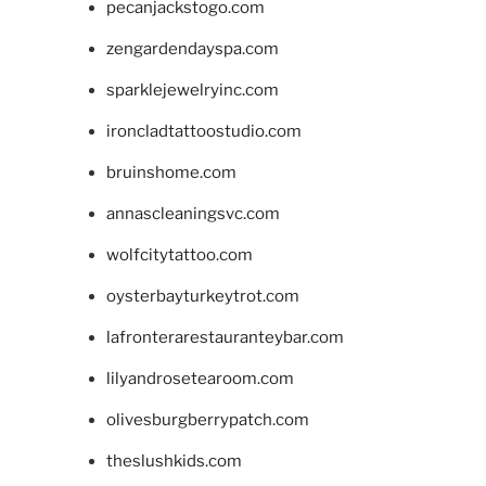
pecanjackstogo.com
zengardendayspa.com
sparklejewelryinc.com
ironcladtattoostudio.com
bruinshome.com
annascleaningsvc.com
wolfcitytattoo.com
oysterbayturkeytrot.com
lafronterarestauranteybar.com
lilyandrosetearoom.com
olivesburgberrypatch.com
theslushkids.com