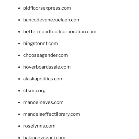
pidfloorsexpress.com
bancodevenezuelaen.com
bettermoodfoodcorporation.com
hingstonnt.com
chooseagender.com
hoverboardssale.com
alaskapolitics.com
stsmp.org
manoelneves.com
mandelaeffectlibrary.com
roselynns.com
balanceyoganj.com