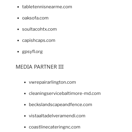
tabletennisnearme.com
oaksofa.com
soultacohtx.com
capishcaps.com
gpsyfl.org
MEDIA PARTNER III
vwrepairarlington.com
cleaningservicebaltimore-md.com
beckslandscapeandfence.com
vistaaltadelveramendi.com
coastlinecateringnc.com