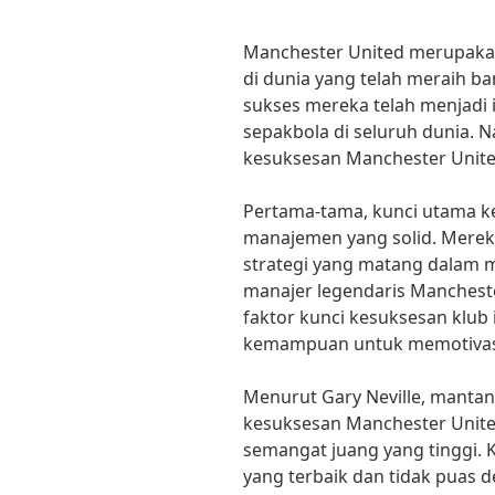
Manchester United merupakan
di dunia yang telah meraih ba
sukses mereka telah menjadi 
sepakbola di seluruh dunia. N
kesuksesan Manchester United
Pertama-tama, kunci utama k
manajemen yang solid. Mereka
strategi yang matang dalam me
manajer legendaris Mancheste
faktor kunci kesuksesan klub i
kemampuan untuk memotivasi
Menurut Gary Neville, mantan
kesuksesan Manchester United 
semangat juang yang tinggi. 
yang terbaik dan tidak puas 