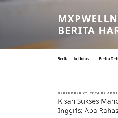
Skip
to
MXPWELLNE
content
BERITA HAR
Berita Lalu Lintas
Berita Ter
POSTED
SEPTEMBER 27, 2024
BY
ADM
ON
Kisah Sukses Manc
Inggris: Apa Raha