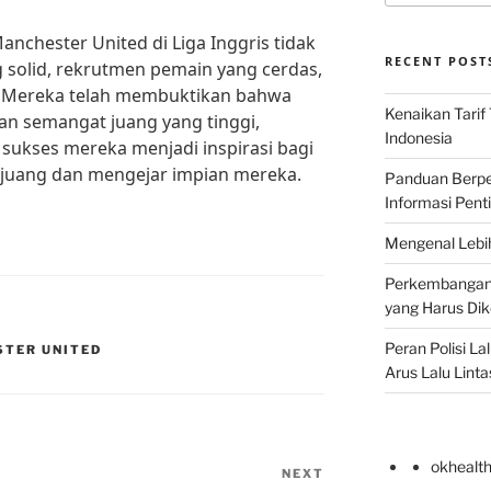
nchester United di Liga Inggris tidak
RECENT POST
 solid, rekrutmen pemain yang cerdas,
. Mereka telah membuktikan bahwa
Kenaikan Tarif
 dan semangat juang yang tinggi,
Indonesia
h sukses mereka menjadi inspirasi bagi
rjuang dan mengejar impian mereka.
Panduan Berper
Informasi Pent
Mengenal Lebih
Perkembangan T
yang Harus Di
Peran Polisi L
STER UNITED
Arus Lalu Linta
okhealt
NEXT
Next