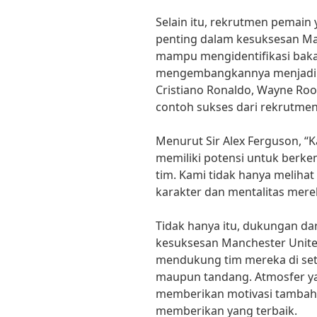
Selain itu, rekrutmen pemain 
penting dalam kesuksesan Ma
mampu mengidentifikasi bak
mengembangkannya menjadi p
Cristiano Ronaldo, Wayne Ro
contoh sukses dari rekrutmen
Menurut Sir Alex Ferguson, “
memiliki potensi untuk berke
tim. Kami tidak hanya melihat 
karakter dan mentalitas mer
Tidak hanya itu, dukungan dar
kesuksesan Manchester United 
mendukung tim mereka di set
maupun tandang. Atmosfer yan
memberikan motivasi tambah
memberikan yang terbaik.