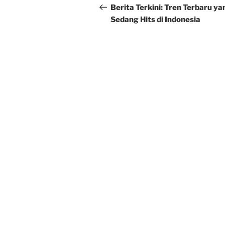
navigation
Post
Berita Terkini: Tren Terbaru ya
Sedang Hits di Indonesia