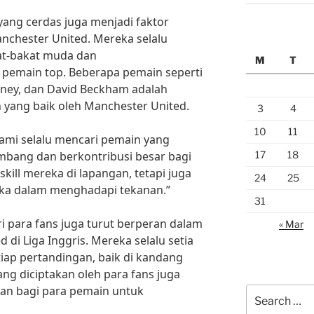
yang cerdas juga menjadi faktor
nchester United. Mereka selalu
at-bakat muda dan
M
T
emain top. Beberapa pemain seperti
oney, dan David Beckham adalah
 yang baik oleh Manchester United.
3
4
10
11
Kami selalu mencari pemain yang
17
18
mbang dan berkontribusi besar bagi
skill mereka di lapangan, tetapi juga
24
25
eka dalam menghadapi tekanan.”
31
i para fans juga turut berperan dalam
« Mar
di Liga Inggris. Mereka selalu setia
iap pertandingan, baik di kandang
g diciptakan oleh para fans juga
an bagi para pemain untuk
Search
for: