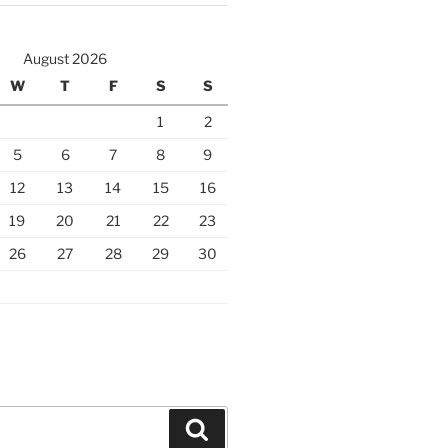
August 2026
W
T
F
S
S
1
2
5
6
7
8
9
12
13
14
15
16
19
20
21
22
23
26
27
28
29
30
Search