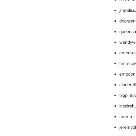
jmpblis
drjorger
queensu
wendyw
ameri-
hrsrece
empcon
cinderel
bigpinkr
inspireh
memming
jeremyp