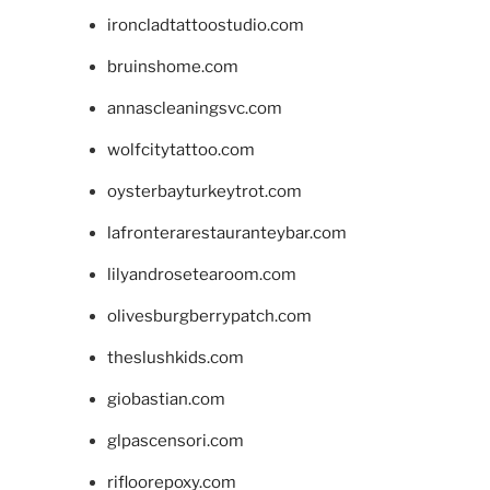
ironcladtattoostudio.com
bruinshome.com
annascleaningsvc.com
wolfcitytattoo.com
oysterbayturkeytrot.com
lafronterarestauranteybar.com
lilyandrosetearoom.com
olivesburgberrypatch.com
theslushkids.com
giobastian.com
glpascensori.com
rifloorepoxy.com