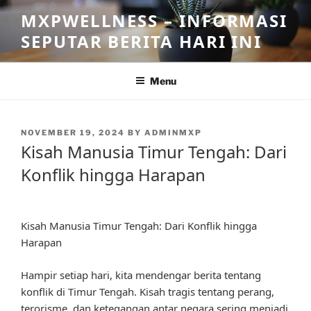
Skip
MXPWELLNESS – INFORMASI
to
SEPUTAR BERITA HARI INI
content
Menu
POSTED
NOVEMBER 19, 2024
BY
ADMINMXP
ON
Kisah Manusia Timur Tengah: Dari
Konflik hingga Harapan
Kisah Manusia Timur Tengah: Dari Konflik hingga
Harapan
Hampir setiap hari, kita mendengar berita tentang
konflik di Timur Tengah. Kisah tragis tentang perang,
terorisme, dan ketegangan antar negara sering menjadi