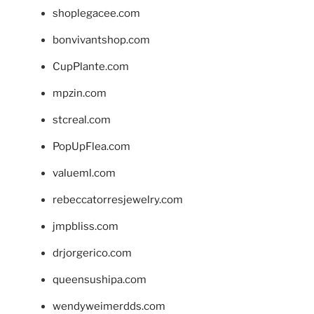
shoplegacee.com
bonvivantshop.com
CupPlante.com
mpzin.com
stcreal.com
PopUpFlea.com
valueml.com
rebeccatorresjewelry.com
jmpbliss.com
drjorgerico.com
queensushipa.com
wendyweimerdds.com