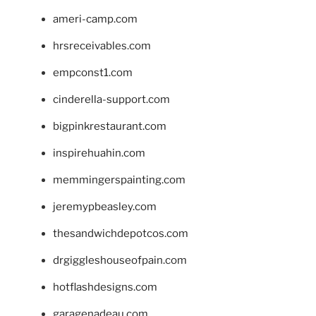
ameri-camp.com
hrsreceivables.com
empconst1.com
cinderella-support.com
bigpinkrestaurant.com
inspirehuahin.com
memmingerspainting.com
jeremypbeasley.com
thesandwichdepotcos.com
drgiggleshouseofpain.com
hotflashdesigns.com
garagenadeau.com