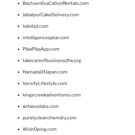
BaytownEvaCationRentals.com
JabalpurCakeDelivery.com
halobjd.com
intelligenceqatar.com
PikaPikaApp.com
takecareofbusinessdfw.org
HamadaOfJapan.com
VersifyLifestyle.com
kingscreekadventures.com
antaeuslabs.com
purelycleanchemdry.com
WishOping.com