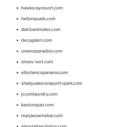
hawkscayresort.com
hellonquads.com
diarioanimales.com
decogaleri.com
unavozparadios.com
shoes-vert.com
elbotanicopanama.com
shadyoaksrockportrvpark.com
jccoinlaundry.com
kautorepair.com
marjaeswinebar.com
elmazatlanclinton.com