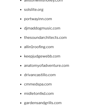
allisonwillisholley.com
solslite.org
portwayinn.com
djmaddogmusic.com
thesoundarchitects.com
allin1roofing.com
keepjudgewebb.com
anatomyofadventure.com
drivancastillo.com
cmmedspa.com
midletontkd.com
gardensandgrills.com