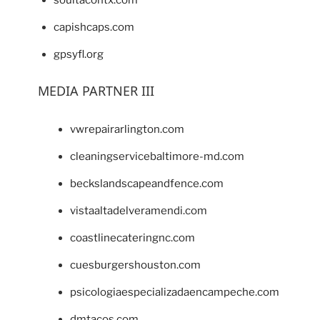
soultacohtx.com
capishcaps.com
gpsyfl.org
MEDIA PARTNER III
vwrepairarlington.com
cleaningservicebaltimore-md.com
beckslandscapeandfence.com
vistaaltadelveramendi.com
coastlinecateringnc.com
cuesburgershouston.com
psicologiaespecializadaencampeche.com
dmtacos.com