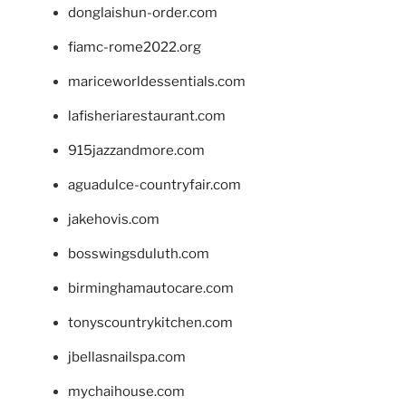
donglaishun-order.com
fiamc-rome2022.org
mariceworldessentials.com
lafisheriarestaurant.com
915jazzandmore.com
aguadulce-countryfair.com
jakehovis.com
bosswingsduluth.com
birminghamautocare.com
tonyscountrykitchen.com
jbellasnailspa.com
mychaihouse.com