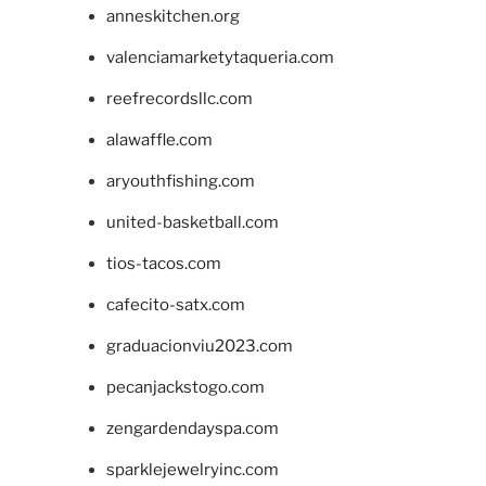
anneskitchen.org
valenciamarketytaqueria.com
reefrecordsllc.com
alawaffle.com
aryouthfishing.com
united-basketball.com
tios-tacos.com
cafecito-satx.com
graduacionviu2023.com
pecanjackstogo.com
zengardendayspa.com
sparklejewelryinc.com