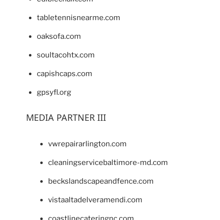
tabletennisnearme.com
oaksofa.com
soultacohtx.com
capishcaps.com
gpsyfl.org
MEDIA PARTNER III
vwrepairarlington.com
cleaningservicebaltimore-md.com
beckslandscapeandfence.com
vistaaltadelveramendi.com
coastlinecateringnc.com