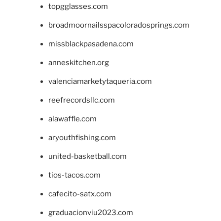
topgglasses.com
broadmoornailsspacoloradosprings.com
missblackpasadena.com
anneskitchen.org
valenciamarketytaqueria.com
reefrecordsllc.com
alawaffle.com
aryouthfishing.com
united-basketball.com
tios-tacos.com
cafecito-satx.com
graduacionviu2023.com