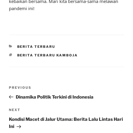
kebaikan bersama. Mari kita bersama-sama melawan
pandemi ini!
CATEGORIES
BERITA TERBARU
TAGS
BERITA TERBARU KAMBOJA
Post
Previous
PREVIOUS
navigation
Post
Dinamika Politik Terkini di Indonesia
Next
NEXT
Post
Kondisi Macet di Jalur Utama: Berita Lalu Lintas Hari
Ini