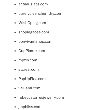
antaeuslabs.com
purelycleanchemdry.com
WishOping.com
shoplegacee.com
bonvivantshop.com
CupPlante.com
mpzin.com
stcreal.com
PopUpFlea.com
valueml.com
rebeccatorresjewelry.com
jmpbliss.com