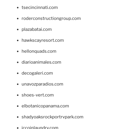
tsecincinnati.com
roderconstructiongroup.com
plazabatai.com
hawkscayresort.com
hellonquads.com
diarioanimales.com
decogaleri.com
unavozparadios.com
shoes-vert.com
elbotanicopanama.com
shadyoaksrockportrvpark.com
jccoinlaundry.com