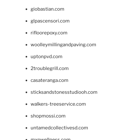
giobastian.com
glpascensori.com
rifloorepoxy.com
woolleymillingandpaving.com
uptonpvd.com
2troublegrill.com
casateranga.com
sticksandstonesstudiooh.com
walkers-treeservice.com
shopmossi.com
untamedcollectivesd.com
mxpwellness.com