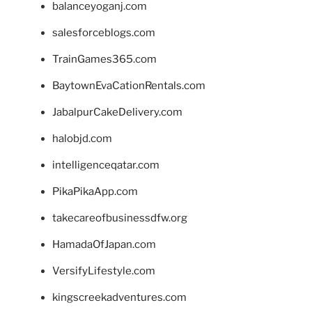
balanceyoganj.com
salesforceblogs.com
TrainGames365.com
BaytownEvaCationRentals.com
JabalpurCakeDelivery.com
halobjd.com
intelligenceqatar.com
PikaPikaApp.com
takecareofbusinessdfw.org
HamadaOfJapan.com
VersifyLifestyle.com
kingscreekadventures.com