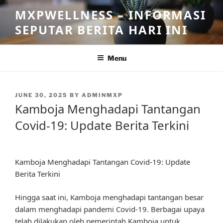
Skip
MXPWELLNESS – INFORMASI
to
SEPUTAR BERITA HARI INI
content
Menu
POSTED
JUNE 30, 2025
BY
ADMINMXP
ON
Kamboja Menghadapi Tantangan
Covid-19: Update Berita Terkini
Kamboja Menghadapi Tantangan Covid-19: Update
Berita Terkini
Hingga saat ini, Kamboja menghadapi tantangan besar
dalam menghadapi pandemi Covid-19. Berbagai upaya
telah dilakukan oleh pemerintah Kamboja untuk