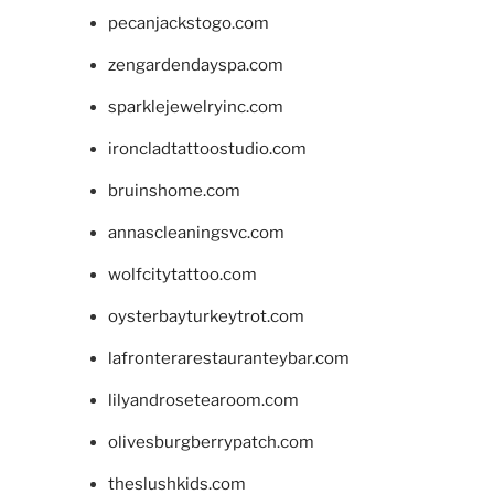
pecanjackstogo.com
zengardendayspa.com
sparklejewelryinc.com
ironcladtattoostudio.com
bruinshome.com
annascleaningsvc.com
wolfcitytattoo.com
oysterbayturkeytrot.com
lafronterarestauranteybar.com
lilyandrosetearoom.com
olivesburgberrypatch.com
theslushkids.com