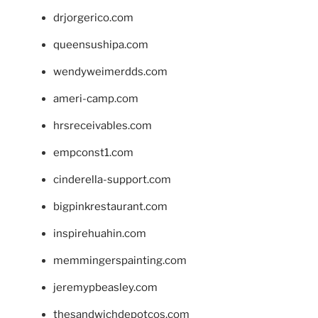
drjorgerico.com
queensushipa.com
wendyweimerdds.com
ameri-camp.com
hrsreceivables.com
empconst1.com
cinderella-support.com
bigpinkrestaurant.com
inspirehuahin.com
memmingerspainting.com
jeremypbeasley.com
thesandwichdepotcos.com