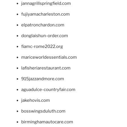
jannagrillspringfield.com
fujiyamacharleston.com
elpatronchardon.com
donglaishun-order.com
fiamc-rome2022.org
mariceworldessentials.com
lafisheriarestaurant.com
915jazzandmore.com
aguadulce-countryfair.com
jakehovis.com
bosswingsduluth.com
birminghamautocare.com