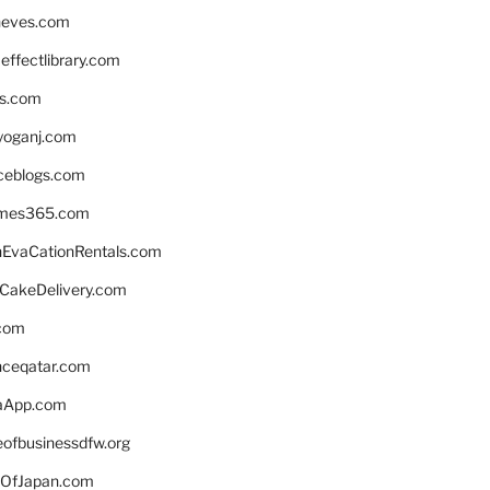
neves.com
ffectlibrary.com
ns.com
yoganj.com
rceblogs.com
ames365.com
EvaCationRentals.com
rCakeDelivery.com
.com
enceqatar.com
aApp.com
eofbusinessdfw.org
OfJapan.com