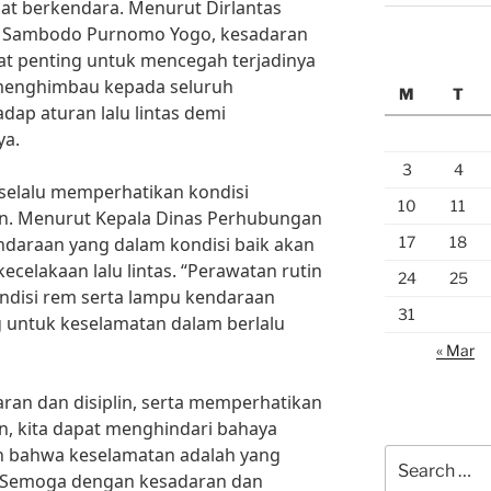
at berkendara. Menurut Dirlantas
ol Sambodo Purnomo Yogo, kesadaran
at penting untuk mencegah terjadinya
i menghimbau kepada seluruh
M
T
dap aturan lalu lintas demi
ya.
3
4
k selalu memperhatikan kondisi
10
11
n. Menurut Kepala Dinas Perhubungan
17
18
kendaraan yang dalam kondisi baik akan
ecelakaan lalu lintas. “Perawatan rutin
24
25
disi rem serta lampu kendaraan
31
g untuk keselamatan dalam berlalu
« Mar
an dan disiplin, serta memperhatikan
in, kita dapat menghindari bahaya
lah bahwa keselamatan adalah yang
Search
as. Semoga dengan kesadaran dan
for: