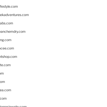
ifestyle.com
eekadventures.com
labs.com
leanchemdry.com
ing.com
acee.com
ntshop.com
te.com
om
com
ea.com
.com
torresjewelry.com