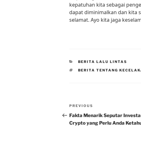
kepatuhan kita sebagai pengen
dapat diminimalkan dan kita
selamat. Ayo kita jaga kesel
CATEGORIES
BERITA LALU LINTAS
TAGS
BERITA TENTANG KECELAK
Post
Previous
PREVIOUS
navigation
Post
Fakta Menarik Seputar Investa
Crypto yang Perlu Anda Ketah