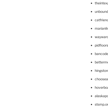
theinte
unbound
catfrien
marianli
wayward
pidfloo
bancode
betterm
hingsto
choosea
hoverbo
alaskapo
stsmp.o