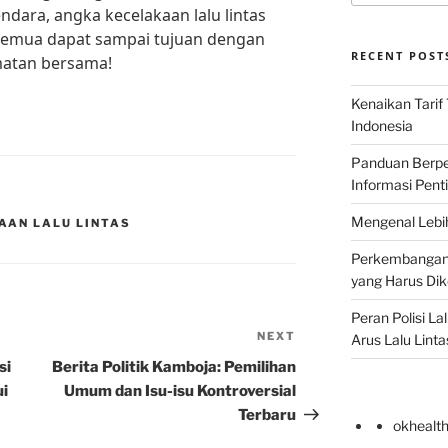
dara, angka kecelakaan lalu lintas
 semua dapat sampai tujuan dengan
RECENT POST
amatan bersama!
Kenaikan Tarif
Indonesia
Panduan Berper
Informasi Pent
Mengenal Lebih
AAN LALU LINTAS
Perkembangan T
yang Harus Di
Peran Polisi L
NEXT
Next
Arus Lalu Linta
Post
si
Berita Politik Kamboja: Pemilihan
ui
Umum dan Isu-isu Kontroversial
Terbaru
okhealt