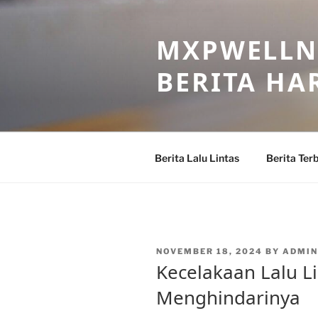
Skip
to
MXPWELLNE
content
BERITA HAR
Berita Lalu Lintas
Berita Ter
POSTED
NOVEMBER 18, 2024
BY
ADMI
ON
Kecelakaan Lalu L
Menghindarinya