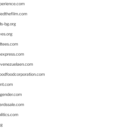
xperience.com
edthefilm.com
ds-bg.org
ves.org
tees.com
rsexpress.com
venezuelaen.com
oodfoodcorporation.com
nnt.com
gender.com
ardssale.com
litics.com
rg