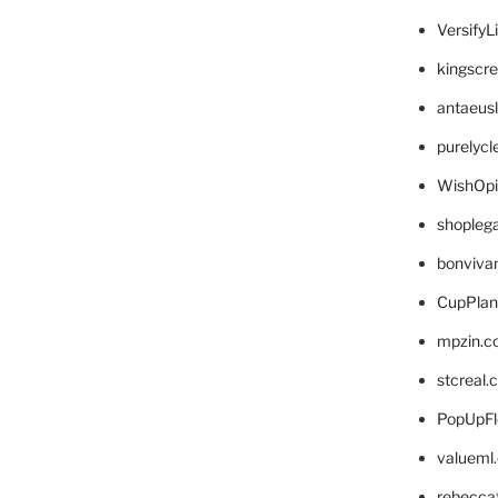
VersifyL
kingscr
antaeus
purelyc
WishOp
shopleg
bonviva
CupPlan
mpzin.c
stcreal.
PopUpFl
valueml
rebecca