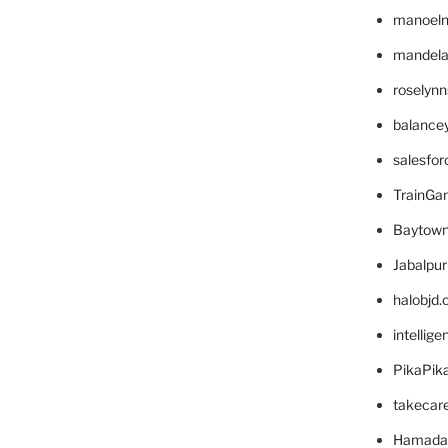
manoel
mandelae
roselyn
balance
salesfo
TrainG
Baytown
Jabalpu
halobjd
intellig
PikaPik
takecar
Hamada