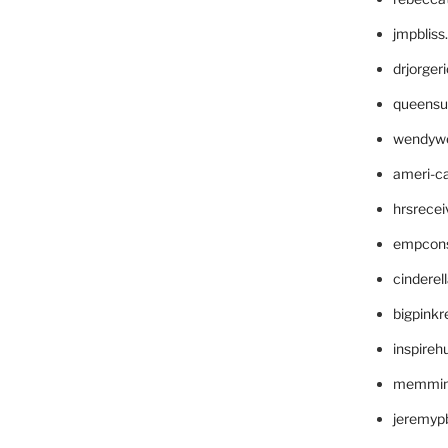
jmpblis
drjorger
queensu
wendyw
ameri-
hrsrece
empcon
cinderel
bigpinkr
inspireh
memming
jeremyp