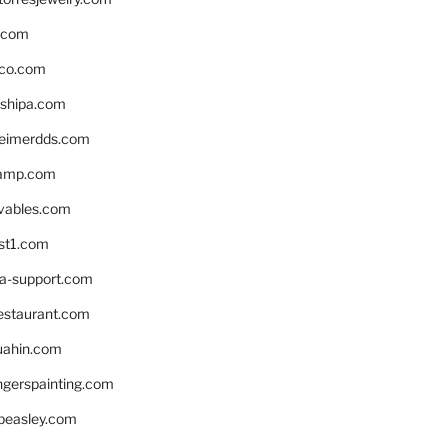
s.com
ico.com
shipa.com
eimerdds.com
camp.com
ivables.com
st1.com
la-support.com
estaurant.com
uahin.com
erspainting.com
beasley.com