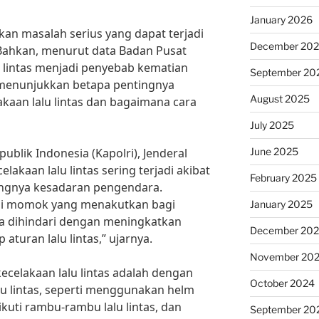
January 2026
kan masalah serius yang dapat terjadi
December 20
 Bahkan, menurut data Badan Pusat
lu lintas menjadi penyebab kematian
September 20
ni menunjukkan betapa pentingnya
August 2025
kaan lalu lintas dan bagaimana cara
July 2025
June 2025
ublik Indonesia (Kapolri), Jenderal
celakaan lalu lintas sering terjadi akibat
February 2025
ngnya kesadaran pengendara.
jadi momok yang menakutkan bagi
January 2025
sa dihindari dengan meningkatkan
December 20
aturan lalu lintas,” ujarnya.
November 20
ecelakaan lalu lintas adalah dengan
October 2024
lu lintas, seperti menggunakan helm
kuti rambu-rambu lalu lintas, dan
September 20