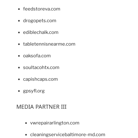
feedstoreva.com
drogopets.com
ediblechalk.com
tabletennisnearme.com
oaksofa.com
soultacohtx.com
capishcaps.com
gpsyfl.org
MEDIA PARTNER III
vwrepairarlington.com
cleaningservicebaltimore-md.com