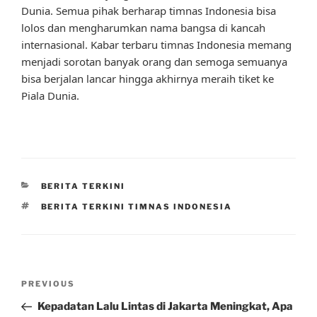
Dunia. Semua pihak berharap timnas Indonesia bisa
lolos dan mengharumkan nama bangsa di kancah
internasional. Kabar terbaru timnas Indonesia memang
menjadi sorotan banyak orang dan semoga semuanya
bisa berjalan lancar hingga akhirnya meraih tiket ke
Piala Dunia.
CATEGORIES
BERITA TERKINI
TAGS
BERITA TERKINI TIMNAS INDONESIA
Post
Previous
PREVIOUS
navigation
Post
Kepadatan Lalu Lintas di Jakarta Meningkat, Apa