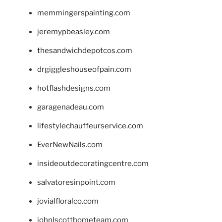
memmingerspainting.com
jeremypbeasley.com
thesandwichdepotcos.com
drgiggleshouseofpain.com
hotflashdesigns.com
garagenadeau.com
lifestylechauffeurservice.com
EverNewNails.com
insideoutdecoratingcentre.com
salvatoresinpoint.com
jovialfloralco.com
johnlscotthometeam.com