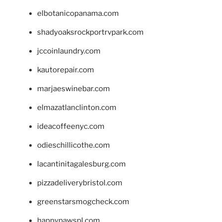
elbotanicopanama.com
shadyoaksrockportrvpark.com
jccoinlaundry.com
kautorepair.com
marjaeswinebar.com
elmazatlanclinton.com
ideacoffeenyc.com
odieschillicothe.com
lacantinitagalesburg.com
pizzadeliverybristol.com
greenstarsmogcheck.com
happypawspl.com