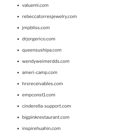
valueml.com
rebeccatorresjewelry.com
jmpbliss.com
drjorgerico.com
queensushipa.com
wendyweimerdds.com
ameri-camp.com
hrsreceivables.com
empconst1.com
cinderella-support.com
bigpinkrestaurant.com
inspirehuahin.com