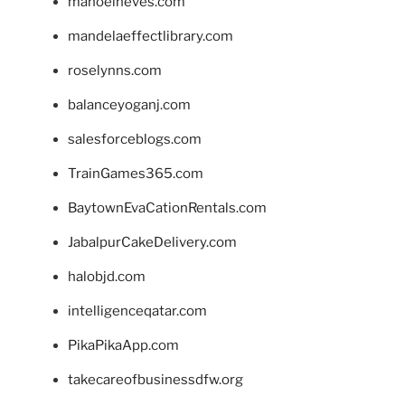
manoelneves.com
mandelaeffectlibrary.com
roselynns.com
balanceyoganj.com
salesforceblogs.com
TrainGames365.com
BaytownEvaCationRentals.com
JabalpurCakeDelivery.com
halobjd.com
intelligenceqatar.com
PikaPikaApp.com
takecareofbusinessdfw.org