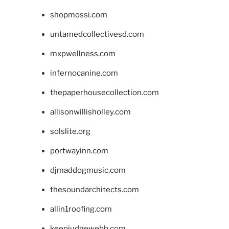
shopmossi.com
untamedcollectivesd.com
mxpwellness.com
infernocanine.com
thepaperhousecollection.com
allisonwillisholley.com
solslite.org
portwayinn.com
djmaddogmusic.com
thesoundarchitects.com
allin1roofing.com
keepjudgewebb.com