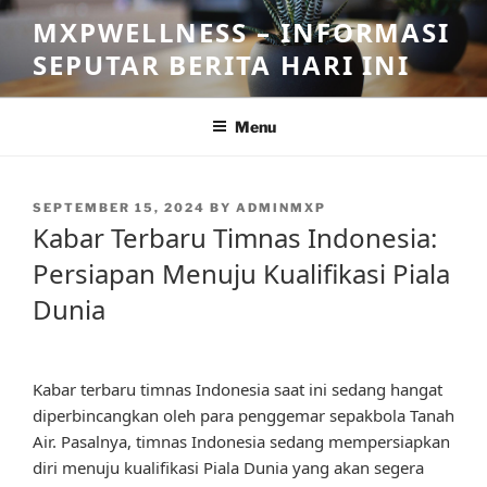
Skip
MXPWELLNESS – INFORMASI
to
SEPUTAR BERITA HARI INI
content
Menu
POSTED
SEPTEMBER 15, 2024
BY
ADMINMXP
ON
Kabar Terbaru Timnas Indonesia:
Persiapan Menuju Kualifikasi Piala
Dunia
Kabar terbaru timnas Indonesia saat ini sedang hangat
diperbincangkan oleh para penggemar sepakbola Tanah
Air. Pasalnya, timnas Indonesia sedang mempersiapkan
diri menuju kualifikasi Piala Dunia yang akan segera