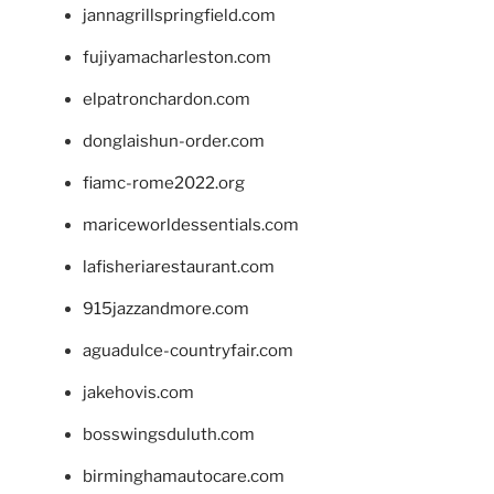
jannagrillspringfield.com
fujiyamacharleston.com
elpatronchardon.com
donglaishun-order.com
fiamc-rome2022.org
mariceworldessentials.com
lafisheriarestaurant.com
915jazzandmore.com
aguadulce-countryfair.com
jakehovis.com
bosswingsduluth.com
birminghamautocare.com