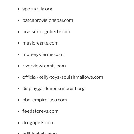
sportszilla.org
batchprovisionsbar.com
brasserie-gobette.com
musicrearte.com
morseysfarms.com
riverviewtennis.com
official-kelly-toys-squishmallows.com
displaygardenonsuncrest.org
bbq-empire-usa.com
feedstoreva.com
drogopets.com
ediblechalk.com