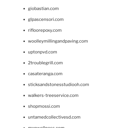
giobastian.com
glpascensori.com
rifloorepoxy.com
woolleymillingandpaving.com
uptonpvd.com
2troublegrill.com
casateranga.com
sticksandstonesstudiooh.com
walkers-treeservice.com
shopmossi.com
untamedcollectivesd.com