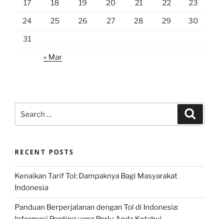
17
18
19
20
21
22
23
24
25
26
27
28
29
30
31
« Mar
Search
Search
for:
RECENT POSTS
Kenaikan Tarif Tol: Dampaknya Bagi Masyarakat
Indonesia
Panduan Berperjalanan dengan Tol di Indonesia: