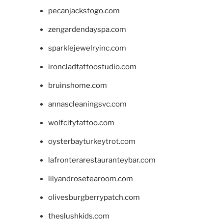
pecanjackstogo.com
zengardendayspa.com
sparklejewelryinc.com
ironcladtattoostudio.com
bruinshome.com
annascleaningsvc.com
wolfcitytattoo.com
oysterbayturkeytrot.com
lafronterarestauranteybar.com
lilyandrosetearoom.com
olivesburgberrypatch.com
theslushkids.com