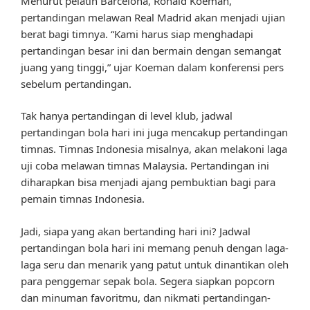
Menurut pelatih Barcelona, Ronald Koeman,
pertandingan melawan Real Madrid akan menjadi ujian
berat bagi timnya. “Kami harus siap menghadapi
pertandingan besar ini dan bermain dengan semangat
juang yang tinggi,” ujar Koeman dalam konferensi pers
sebelum pertandingan.
Tak hanya pertandingan di level klub, jadwal
pertandingan bola hari ini juga mencakup pertandingan
timnas. Timnas Indonesia misalnya, akan melakoni laga
uji coba melawan timnas Malaysia. Pertandingan ini
diharapkan bisa menjadi ajang pembuktian bagi para
pemain timnas Indonesia.
Jadi, siapa yang akan bertanding hari ini? Jadwal
pertandingan bola hari ini memang penuh dengan laga-
laga seru dan menarik yang patut untuk dinantikan oleh
para penggemar sepak bola. Segera siapkan popcorn
dan minuman favoritmu, dan nikmati pertandingan-