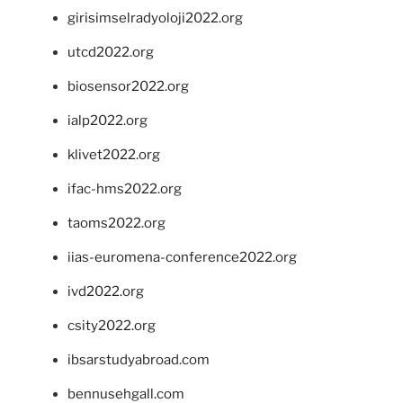
girisimselradyoloji2022.org
utcd2022.org
biosensor2022.org
ialp2022.org
klivet2022.org
ifac-hms2022.org
taoms2022.org
iias-euromena-conference2022.org
ivd2022.org
csity2022.org
ibsarstudyabroad.com
bennusehgall.com