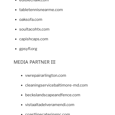
tabletennisnearme.com
oaksofa.com
soultacohtx.com
capishcaps.com
gpsyfl.org
MEDIA PARTNER III
vwrepairarlington.com
cleaningservicebaltimore-md.com
beckslandscapeandfence.com
vistaaltadelveramendi.com
coastlinecateringnc.com