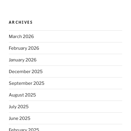
ARCHIVES
March 2026
February 2026
January 2026
December 2025
September 2025
August 2025
July 2025
June 2025
February 2025