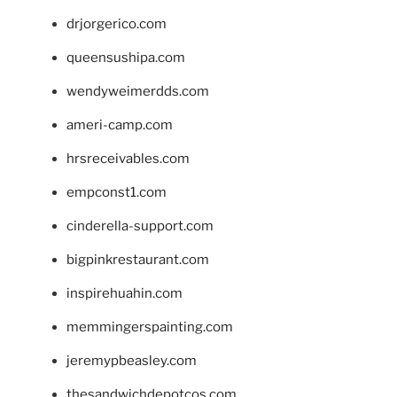
drjorgerico.com
queensushipa.com
wendyweimerdds.com
ameri-camp.com
hrsreceivables.com
empconst1.com
cinderella-support.com
bigpinkrestaurant.com
inspirehuahin.com
memmingerspainting.com
jeremypbeasley.com
thesandwichdepotcos.com