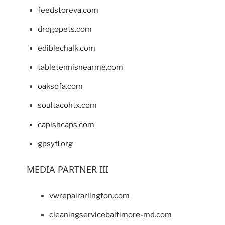
feedstoreva.com
drogopets.com
ediblechalk.com
tabletennisnearme.com
oaksofa.com
soultacohtx.com
capishcaps.com
gpsyfl.org
MEDIA PARTNER III
vwrepairarlington.com
cleaningservicebaltimore-md.com