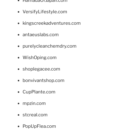
HamadaOfJapan.com
VersifyLifestyle.com
kingscreekadventures.com
antaeuslabs.com
purelycleanchemdry.com
WishOping.com
shoplegacee.com
bonvivantshop.com
CupPlante.com
mpzin.com
stcreal.com
PopUpFlea.com