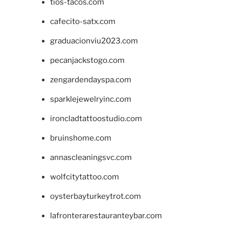
tios-tacos.com
cafecito-satx.com
graduacionviu2023.com
pecanjackstogo.com
zengardendayspa.com
sparklejewelryinc.com
ironcladtattoostudio.com
bruinshome.com
annascleaningsvc.com
wolfcitytattoo.com
oysterbayturkeytrot.com
lafronterarestauranteybar.com