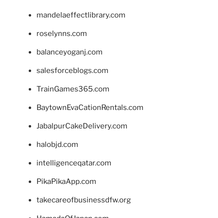
mandelaeffectlibrary.com
roselynns.com
balanceyoganj.com
salesforceblogs.com
TrainGames365.com
BaytownEvaCationRentals.com
JabalpurCakeDelivery.com
halobjd.com
intelligenceqatar.com
PikaPikaApp.com
takecareofbusinessdfw.org