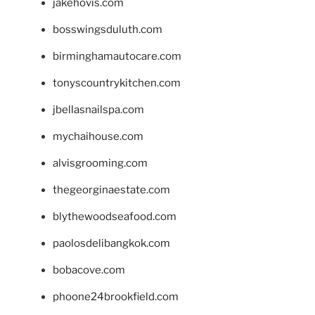
jakehovis.com
bosswingsduluth.com
birminghamautocare.com
tonyscountrykitchen.com
jbellasnailspa.com
mychaihouse.com
alvisgrooming.com
thegeorginaestate.com
blythewoodseafood.com
paolosdelibangkok.com
bobacove.com
phoone24brookfield.com