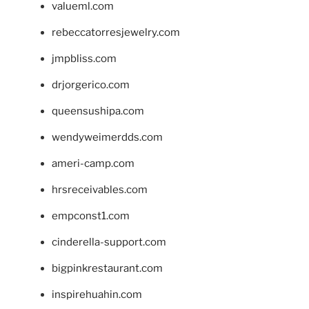
valueml.com
rebeccatorresjewelry.com
jmpbliss.com
drjorgerico.com
queensushipa.com
wendyweimerdds.com
ameri-camp.com
hrsreceivables.com
empconst1.com
cinderella-support.com
bigpinkrestaurant.com
inspirehuahin.com