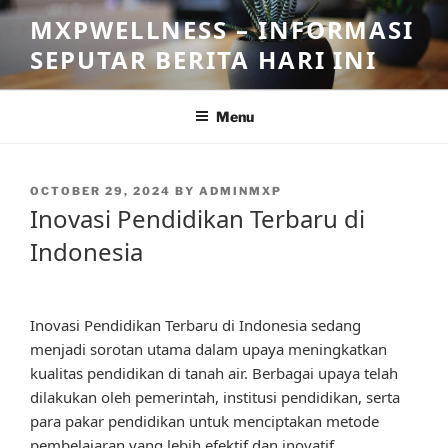
Skip
MXPWELLNESS – INFORMASI
to
SEPUTAR BERITA HARI INI
content
Menu
POSTED
OCTOBER 29, 2024
BY
ADMINMXP
ON
Inovasi Pendidikan Terbaru di
Indonesia
Inovasi Pendidikan Terbaru di Indonesia sedang
menjadi sorotan utama dalam upaya meningkatkan
kualitas pendidikan di tanah air. Berbagai upaya telah
dilakukan oleh pemerintah, institusi pendidikan, serta
para pakar pendidikan untuk menciptakan metode
pembelajaran yang lebih efektif dan inovatif.