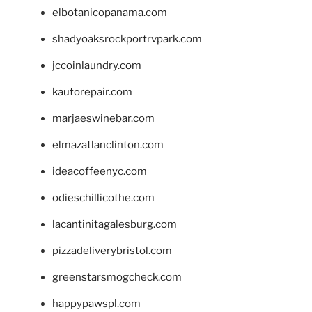
elbotanicopanama.com
shadyoaksrockportrvpark.com
jccoinlaundry.com
kautorepair.com
marjaeswinebar.com
elmazatlanclinton.com
ideacoffeenyc.com
odieschillicothe.com
lacantinitagalesburg.com
pizzadeliverybristol.com
greenstarsmogcheck.com
happypawspl.com