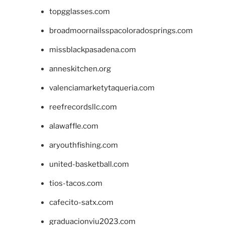
topgglasses.com
broadmoornailsspacoloradosprings.com
missblackpasadena.com
anneskitchen.org
valenciamarketytaqueria.com
reefrecordsllc.com
alawaffle.com
aryouthfishing.com
united-basketball.com
tios-tacos.com
cafecito-satx.com
graduacionviu2023.com