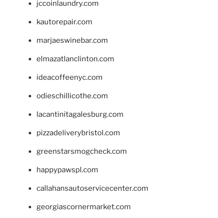
jccoinlaundry.com
kautorepair.com
marjaeswinebar.com
elmazatlanclinton.com
ideacoffeenyc.com
odieschillicothe.com
lacantinitagalesburg.com
pizzadeliverybristol.com
greenstarsmogcheck.com
happypawspl.com
callahansautoservicecenter.com
georgiascornermarket.com