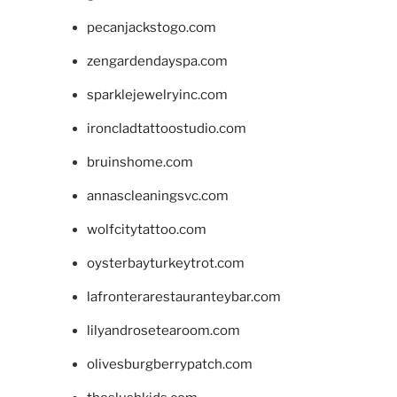
pecanjackstogo.com
zengardendayspa.com
sparklejewelryinc.com
ironcladtattoostudio.com
bruinshome.com
annascleaningsvc.com
wolfcitytattoo.com
oysterbayturkeytrot.com
lafronterarestauranteybar.com
lilyandrosetearoom.com
olivesburgberrypatch.com