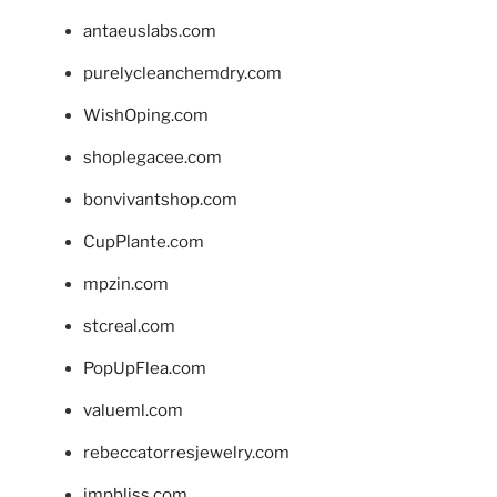
antaeuslabs.com
purelycleanchemdry.com
WishOping.com
shoplegacee.com
bonvivantshop.com
CupPlante.com
mpzin.com
stcreal.com
PopUpFlea.com
valueml.com
rebeccatorresjewelry.com
jmpbliss.com