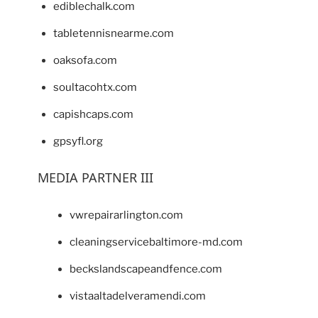
ediblechalk.com
tabletennisnearme.com
oaksofa.com
soultacohtx.com
capishcaps.com
gpsyfl.org
MEDIA PARTNER III
vwrepairarlington.com
cleaningservicebaltimore-md.com
beckslandscapeandfence.com
vistaaltadelveramendi.com