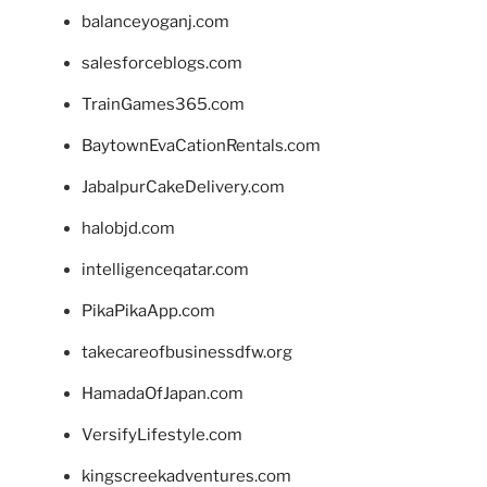
balanceyoganj.com
salesforceblogs.com
TrainGames365.com
BaytownEvaCationRentals.com
JabalpurCakeDelivery.com
halobjd.com
intelligenceqatar.com
PikaPikaApp.com
takecareofbusinessdfw.org
HamadaOfJapan.com
VersifyLifestyle.com
kingscreekadventures.com