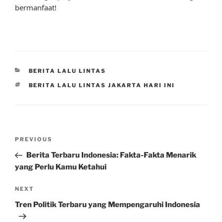
bermanfaat!
CATEGORIES
BERITA LALU LINTAS
TAGS
BERITA LALU LINTAS JAKARTA HARI INI
Post
Previous
PREVIOUS
navigation
Post
Berita Terbaru Indonesia: Fakta-Fakta Menarik
yang Perlu Kamu Ketahui
Next
NEXT
Post
Tren Politik Terbaru yang Mempengaruhi Indonesia