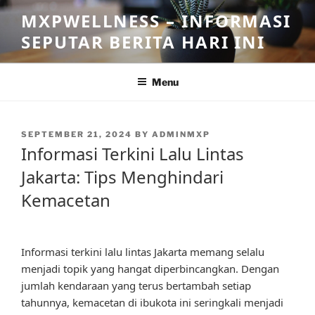
Skip
MXPWELLNESS – INFORMASI
to
SEPUTAR BERITA HARI INI
content
Menu
POSTED
SEPTEMBER 21, 2024
BY
ADMINMXP
ON
Informasi Terkini Lalu Lintas
Jakarta: Tips Menghindari
Kemacetan
Informasi terkini lalu lintas Jakarta memang selalu
menjadi topik yang hangat diperbincangkan. Dengan
jumlah kendaraan yang terus bertambah setiap
tahunnya, kemacetan di ibukota ini seringkali menjadi