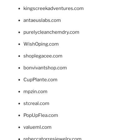
kingscreekadventures.com
antaeuslabs.com
purelycleanchemdry.com
WishOping.com
shoplegacee.com
bonvivantshop.com
CupPlante.com
mpzin.com
stcreal.com
PopUpFlea.com
valueml.com
rebeccatorresjewelry.com