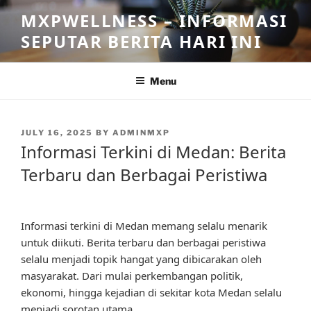
Skip
MXPWELLNESS – INFORMASI
to
SEPUTAR BERITA HARI INI
content
Menu
POSTED
JULY 16, 2025
BY
ADMINMXP
ON
Informasi Terkini di Medan: Berita
Terbaru dan Berbagai Peristiwa
Informasi terkini di Medan memang selalu menarik
untuk diikuti. Berita terbaru dan berbagai peristiwa
selalu menjadi topik hangat yang dibicarakan oleh
masyarakat. Dari mulai perkembangan politik,
ekonomi, hingga kejadian di sekitar kota Medan selalu
menjadi sorotan utama.