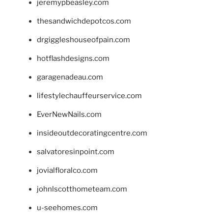
jeremypbeasley.com
thesandwichdepotcos.com
drgiggleshouseofpain.com
hotflashdesigns.com
garagenadeau.com
lifestylechauffeurservice.com
EverNewNails.com
insideoutdecoratingcentre.com
salvatoresinpoint.com
jovialfloralco.com
johnlscotthometeam.com
u-seehomes.com