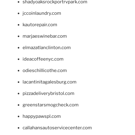
shadyoaksrockportrvpark.com
jccoinlaundry.com
kautorepair.com
marjaeswinebar.com
elmazatlanclinton.com
ideacoffeenyc.com
odieschillicothe.com
lacantinitagalesburg.com
pizzadeliverybristol.com
greenstarsmogcheck.com
happypawspl.com
callahansautoservicecenter.com