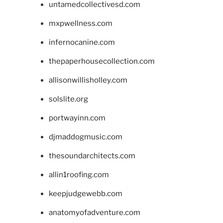
untamedcollectivesd.com
mxpwellness.com
infernocanine.com
thepaperhousecollection.com
allisonwillisholley.com
solslite.org
portwayinn.com
djmaddogmusic.com
thesoundarchitects.com
allin1roofing.com
keepjudgewebb.com
anatomyofadventure.com