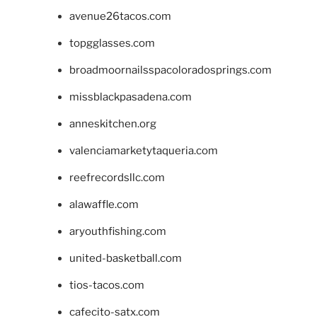
avenue26tacos.com
topgglasses.com
broadmoornailsspacoloradosprings.com
missblackpasadena.com
anneskitchen.org
valenciamarketytaqueria.com
reefrecordsllc.com
alawaffle.com
aryouthfishing.com
united-basketball.com
tios-tacos.com
cafecito-satx.com