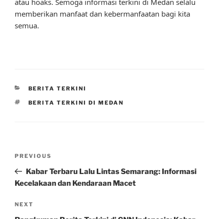
atau hoaks. Semoga informasi terkini di Medan selalu
memberikan manfaat dan kebermanfaatan bagi kita
semua.
CATEGORIES
BERITA TERKINI
TAGS
BERITA TERKINI DI MEDAN
Post
Previous
PREVIOUS
navigation
Post
Kabar Terbaru Lalu Lintas Semarang: Informasi
Kecelakaan dan Kendaraan Macet
Next
NEXT
Post