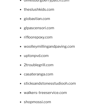
olivesburgberrypatch.com
theslushkids.com
giobastian.com
glpascensori.com
rifloorepoxy.com
woolleymillingandpaving.com
uptonpvd.com
2troublegrill.com
casateranga.com
sticksandstonesstudiooh.com
walkers-treeservice.com
shopmossi.com