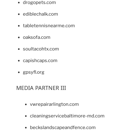
drogopets.com
ediblechalk.com
tabletennisnearme.com
oaksofa.com
soultacohtx.com
capishcaps.com
gpsyfl.org
MEDIA PARTNER III
vwrepairarlington.com
cleaningservicebaltimore-md.com
beckslandscapeandfence.com