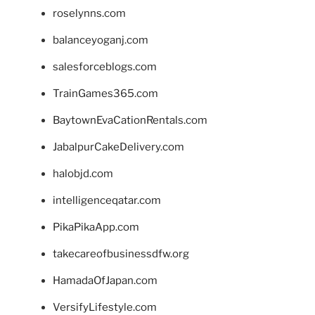
roselynns.com
balanceyoganj.com
salesforceblogs.com
TrainGames365.com
BaytownEvaCationRentals.com
JabalpurCakeDelivery.com
halobjd.com
intelligenceqatar.com
PikaPikaApp.com
takecareofbusinessdfw.org
HamadaOfJapan.com
VersifyLifestyle.com