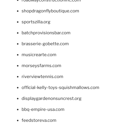
roadwayconstructioninc.com
shopdragonflyboutique.com
sportszilla.org
batchprovisionsbar.com
brasserie-gobette.com
musicrearte.com
morseysfarms.com
riverviewtennis.com
official-kelly-toys-squishmallows.com
displaygardenonsuncrest.org
bbq-empire-usa.com
feedstoreva.com