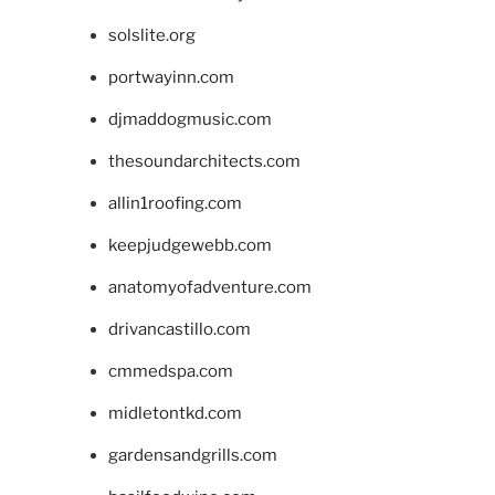
solslite.org
portwayinn.com
djmaddogmusic.com
thesoundarchitects.com
allin1roofing.com
keepjudgewebb.com
anatomyofadventure.com
drivancastillo.com
cmmedspa.com
midletontkd.com
gardensandgrills.com