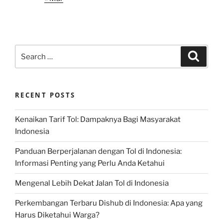
Search
Search
for:
RECENT POSTS
Kenaikan Tarif Tol: Dampaknya Bagi Masyarakat
Indonesia
Panduan Berperjalanan dengan Tol di Indonesia:
Informasi Penting yang Perlu Anda Ketahui
Mengenal Lebih Dekat Jalan Tol di Indonesia
Perkembangan Terbaru Dishub di Indonesia: Apa yang
Harus Diketahui Warga?