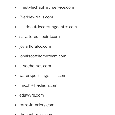
lifestylechauffeurservice.com
EverNewNails.com
insideoutdecoratingcentre.com
salvatoresinpoint.com
jovialfloralco.com
johnlscotthometeam.com
u-seehomes.com
watersportslagonissi.com
mischieffashion.com
eduwyre.com
retro-interiors.com
theblvd-boise.com