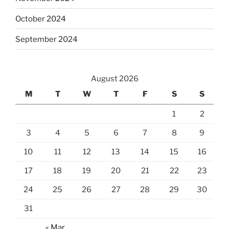
October 2024
September 2024
August 2026
M
T
W
T
F
S
S
1
2
3
4
5
6
7
8
9
10
11
12
13
14
15
16
17
18
19
20
21
22
23
24
25
26
27
28
29
30
31
« Mar