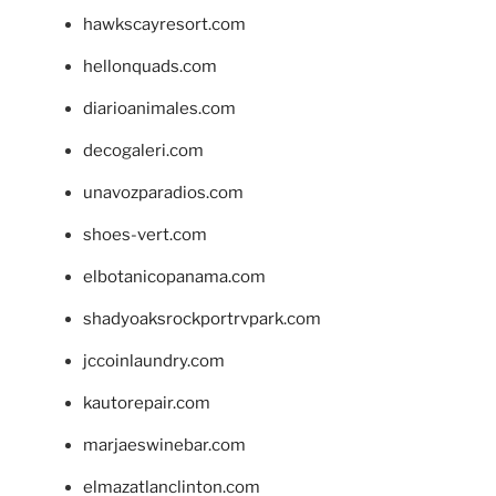
hawkscayresort.com
hellonquads.com
diarioanimales.com
decogaleri.com
unavozparadios.com
shoes-vert.com
elbotanicopanama.com
shadyoaksrockportrvpark.com
jccoinlaundry.com
kautorepair.com
marjaeswinebar.com
elmazatlanclinton.com