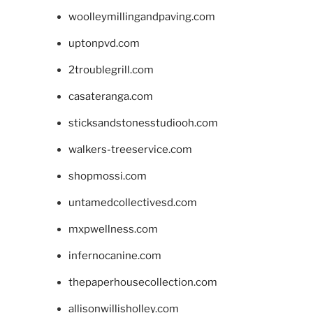
woolleymillingandpaving.com
uptonpvd.com
2troublegrill.com
casateranga.com
sticksandstonesstudiooh.com
walkers-treeservice.com
shopmossi.com
untamedcollectivesd.com
mxpwellness.com
infernocanine.com
thepaperhousecollection.com
allisonwillisholley.com