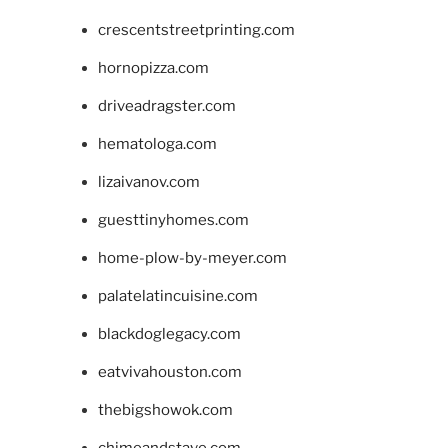
crescentstreetprinting.com
hornopizza.com
driveadragster.com
hematologa.com
lizaivanov.com
guesttinyhomes.com
home-plow-by-meyer.com
palatelatincuisine.com
blackdoglegacy.com
eatvivahouston.com
thebigshowok.com