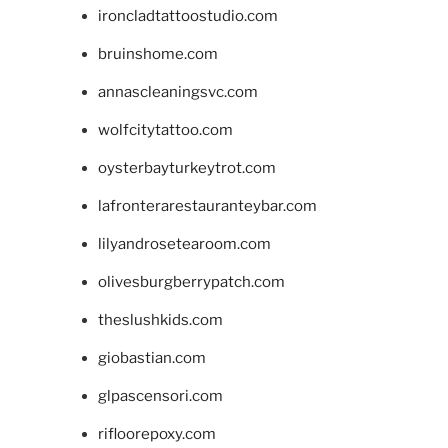
ironcladtattoostudio.com
bruinshome.com
annascleaningsvc.com
wolfcitytattoo.com
oysterbayturkeytrot.com
lafronterarestauranteybar.com
lilyandrosetearoom.com
olivesburgberrypatch.com
theslushkids.com
giobastian.com
glpascensori.com
rifloorepoxy.com