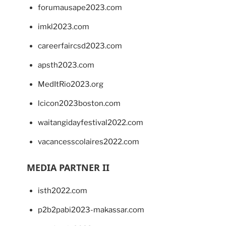
forumausape2023.com
imkl2023.com
careerfaircsd2023.com
apsth2023.com
MedItRio2023.org
lcicon2023boston.com
waitangidayfestival2022.com
vacancesscolaires2022.com
MEDIA PARTNER II
isth2022.com
p2b2pabi2023-makassar.com