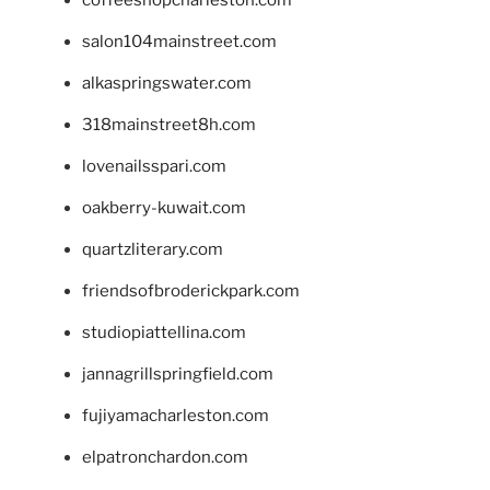
salon104mainstreet.com
alkaspringswater.com
318mainstreet8h.com
lovenailsspari.com
oakberry-kuwait.com
quartzliterary.com
friendsofbroderickpark.com
studiopiattellina.com
jannagrillspringfield.com
fujiyamacharleston.com
elpatronchardon.com