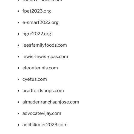
fpet2023.org
e-smart2022.org
ngrc2022.org
leesfamilyfoods.com
lewis-lewis-cpas.com
eleontennis.com
cyetus.com
bradfordshops.com
almadenranchsanjose.com
advocatevijay.com
adlibilimler2023.com