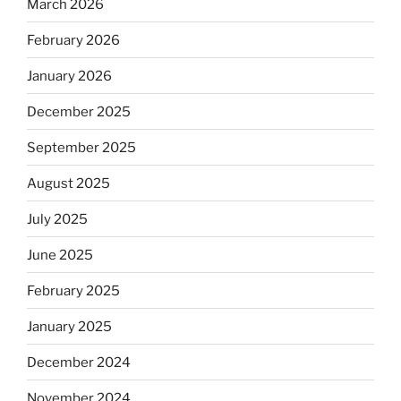
March 2026
February 2026
January 2026
December 2025
September 2025
August 2025
July 2025
June 2025
February 2025
January 2025
December 2024
November 2024