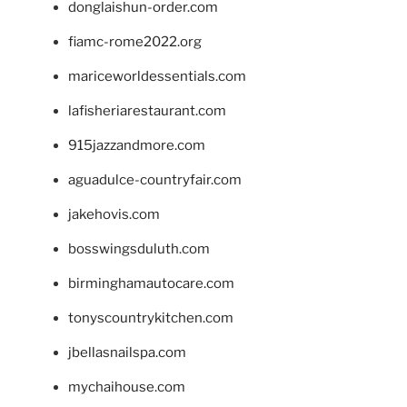
donglaishun-order.com
fiamc-rome2022.org
mariceworldessentials.com
lafisheriarestaurant.com
915jazzandmore.com
aguadulce-countryfair.com
jakehovis.com
bosswingsduluth.com
birminghamautocare.com
tonyscountrykitchen.com
jbellasnailspa.com
mychaihouse.com