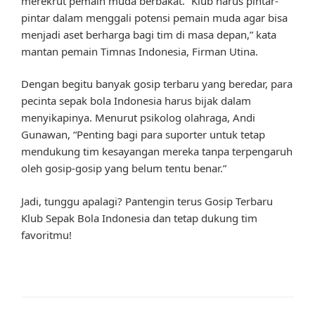
merekrut pemain muda berbakat. “Klub harus pintar-
pintar dalam menggali potensi pemain muda agar bisa
menjadi aset berharga bagi tim di masa depan,” kata
mantan pemain Timnas Indonesia, Firman Utina.
Dengan begitu banyak gosip terbaru yang beredar, para
pecinta sepak bola Indonesia harus bijak dalam
menyikapinya. Menurut psikolog olahraga, Andi
Gunawan, “Penting bagi para suporter untuk tetap
mendukung tim kesayangan mereka tanpa terpengaruh
oleh gosip-gosip yang belum tentu benar.”
Jadi, tunggu apalagi? Pantengin terus Gosip Terbaru
Klub Sepak Bola Indonesia dan tetap dukung tim
favoritmu!