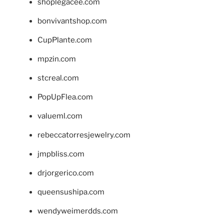
shoplegacee.com
bonvivantshop.com
CupPlante.com
mpzin.com
stcreal.com
PopUpFlea.com
valueml.com
rebeccatorresjewelry.com
jmpbliss.com
drjorgerico.com
queensushipa.com
wendyweimerdds.com