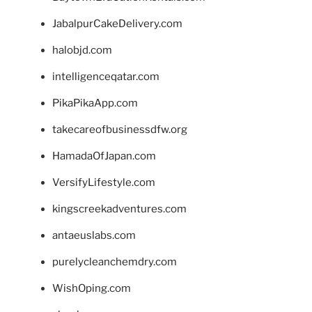
JabalpurCakeDelivery.com
halobjd.com
intelligenceqatar.com
PikaPikaApp.com
takecareofbusinessdfw.org
HamadaOfJapan.com
VersifyLifestyle.com
kingscreekadventures.com
antaeuslabs.com
purelycleanchemdry.com
WishOping.com