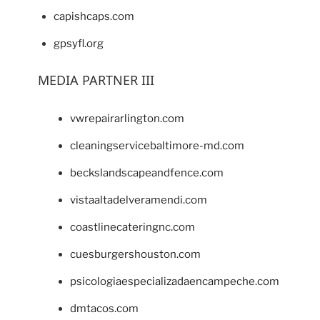
capishcaps.com
gpsyfl.org
MEDIA PARTNER III
vwrepairarlington.com
cleaningservicebaltimore-md.com
beckslandscapeandfence.com
vistaaltadelveramendi.com
coastlinecateringnc.com
cuesburgershouston.com
psicologiaespecializadaencampeche.com
dmtacos.com