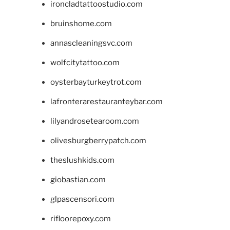
ironcladtattoostudio.com
bruinshome.com
annascleaningsvc.com
wolfcitytattoo.com
oysterbayturkeytrot.com
lafronterarestauranteybar.com
lilyandrosetearoom.com
olivesburgberrypatch.com
theslushkids.com
giobastian.com
glpascensori.com
rifloorepoxy.com