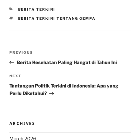
CATEGORIES
BERITA TERKINI
TAGS
BERITA TERKINI TENTANG GEMPA
Post
Previous
PREVIOUS
navigation
Post
Berita Kesehatan Paling Hangat di Tahun Ini
Next
NEXT
Post
Tantangan Politik Terkini di Indonesia: Apa yang
Perlu Diketahui?
ARCHIVES
March 2026