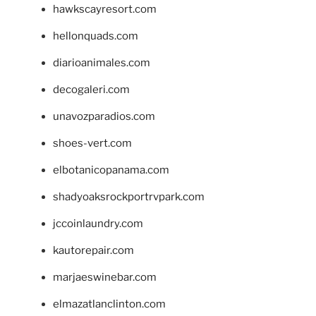
hawkscayresort.com
hellonquads.com
diarioanimales.com
decogaleri.com
unavozparadios.com
shoes-vert.com
elbotanicopanama.com
shadyoaksrockportrvpark.com
jccoinlaundry.com
kautorepair.com
marjaeswinebar.com
elmazatlanclinton.com