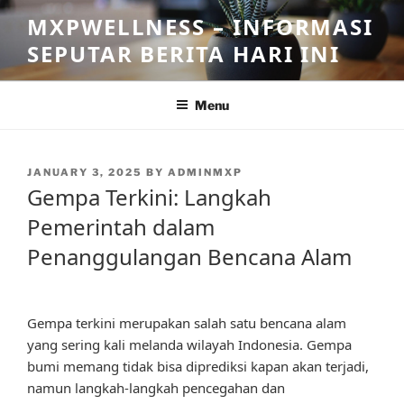
Skip
MXPWELLNESS – INFORMASI
to
SEPUTAR BERITA HARI INI
content
Menu
POSTED
JANUARY 3, 2025
BY
ADMINMXP
ON
Gempa Terkini: Langkah
Pemerintah dalam
Penanggulangan Bencana Alam
Gempa terkini merupakan salah satu bencana alam
yang sering kali melanda wilayah Indonesia. Gempa
bumi memang tidak bisa diprediksi kapan akan terjadi,
namun langkah-langkah pencegahan dan