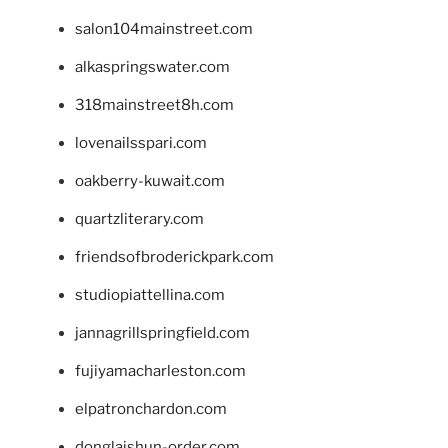
salon104mainstreet.com
alkaspringswater.com
318mainstreet8h.com
lovenailsspari.com
oakberry-kuwait.com
quartzliterary.com
friendsofbroderickpark.com
studiopiattellina.com
jannagrillspringfield.com
fujiyamacharleston.com
elpatronchardon.com
donglaishun-order.com