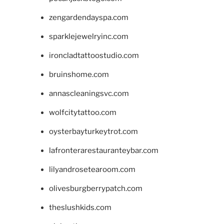
zengardendayspa.com
sparklejewelryinc.com
ironcladtattoostudio.com
bruinshome.com
annascleaningsvc.com
wolfcitytattoo.com
oysterbayturkeytrot.com
lafronterarestauranteybar.com
lilyandrosetearoom.com
olivesburgberrypatch.com
theslushkids.com