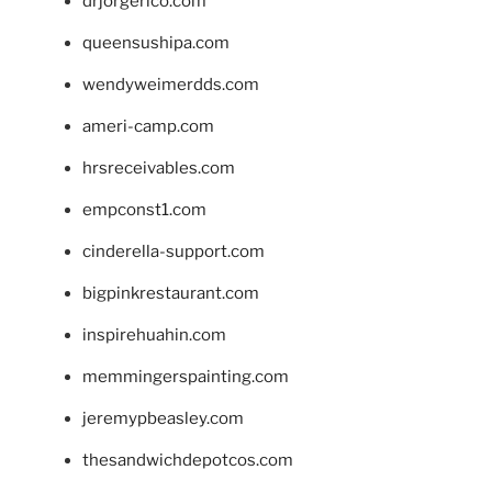
drjorgerico.com
queensushipa.com
wendyweimerdds.com
ameri-camp.com
hrsreceivables.com
empconst1.com
cinderella-support.com
bigpinkrestaurant.com
inspirehuahin.com
memmingerspainting.com
jeremypbeasley.com
thesandwichdepotcos.com