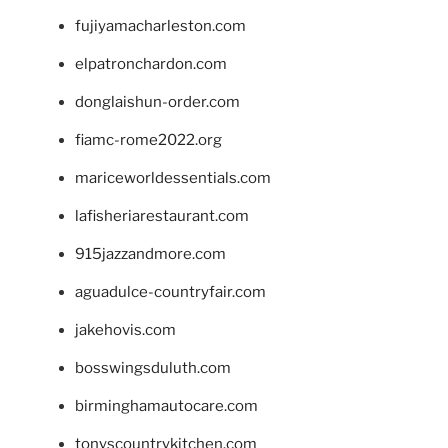
fujiyamacharleston.com
elpatronchardon.com
donglaishun-order.com
fiamc-rome2022.org
mariceworldessentials.com
lafisheriarestaurant.com
915jazzandmore.com
aguadulce-countryfair.com
jakehovis.com
bosswingsduluth.com
birminghamautocare.com
tonyscountrykitchen.com