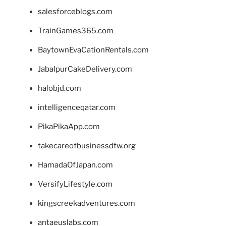
salesforceblogs.com
TrainGames365.com
BaytownEvaCationRentals.com
JabalpurCakeDelivery.com
halobjd.com
intelligenceqatar.com
PikaPikaApp.com
takecareofbusinessdfw.org
HamadaOfJapan.com
VersifyLifestyle.com
kingscreekadventures.com
antaeuslabs.com