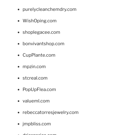
purelycleanchemdry.com
WishOping.com
shoplegacee.com
bonvivantshop.com
CupPlante.com
mpzin.com
stcreal.com
PopUpFlea.com
valueml.com
rebeccatorresjewelry.com
jmpbliss.com