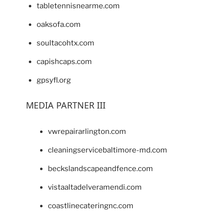
tabletennisnearme.com
oaksofa.com
soultacohtx.com
capishcaps.com
gpsyfl.org
MEDIA PARTNER III
vwrepairarlington.com
cleaningservicebaltimore-md.com
beckslandscapeandfence.com
vistaaltadelveramendi.com
coastlinecateringnc.com