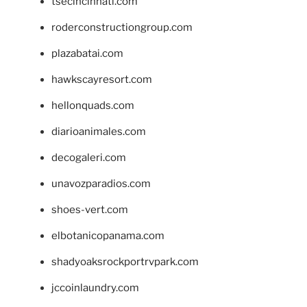
tsecincinnati.com
roderconstructiongroup.com
plazabatai.com
hawkscayresort.com
hellonquads.com
diarioanimales.com
decogaleri.com
unavozparadios.com
shoes-vert.com
elbotanicopanama.com
shadyoaksrockportrvpark.com
jccoinlaundry.com