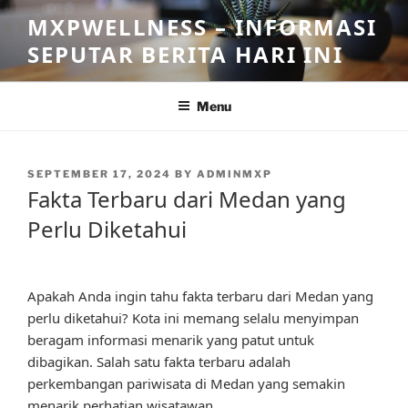
Skip
MXPWELLNESS – INFORMASI
to
SEPUTAR BERITA HARI INI
content
Menu
POSTED
SEPTEMBER 17, 2024
BY
ADMINMXP
ON
Fakta Terbaru dari Medan yang
Perlu Diketahui
Apakah Anda ingin tahu fakta terbaru dari Medan yang
perlu diketahui? Kota ini memang selalu menyimpan
beragam informasi menarik yang patut untuk
dibagikan. Salah satu fakta terbaru adalah
perkembangan pariwisata di Medan yang semakin
menarik perhatian wisatawan.