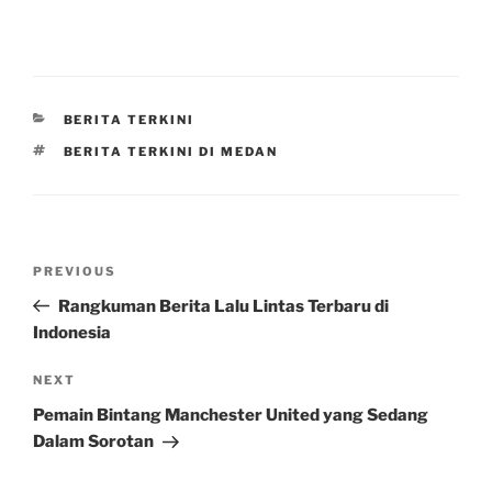
CATEGORIES
BERITA TERKINI
TAGS
BERITA TERKINI DI MEDAN
Post
Previous
PREVIOUS
navigation
Post
Rangkuman Berita Lalu Lintas Terbaru di
Indonesia
Next
NEXT
Post
Pemain Bintang Manchester United yang Sedang
Dalam Sorotan