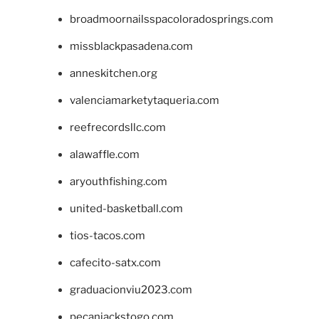
broadmoornailsspacoloradosprings.com
missblackpasadena.com
anneskitchen.org
valenciamarketytaqueria.com
reefrecordsllc.com
alawaffle.com
aryouthfishing.com
united-basketball.com
tios-tacos.com
cafecito-satx.com
graduacionviu2023.com
pecanjackstogo.com