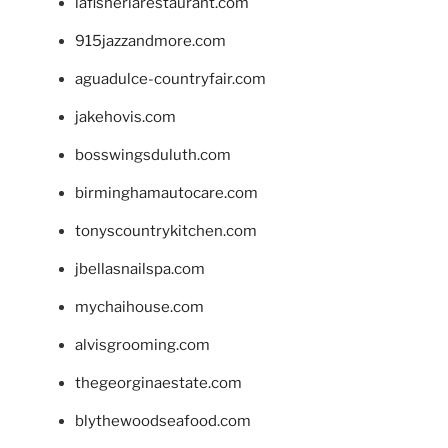
lafisheriarestaurant.com
915jazzandmore.com
aguadulce-countryfair.com
jakehovis.com
bosswingsduluth.com
birminghamautocare.com
tonyscountrykitchen.com
jbellasnailspa.com
mychaihouse.com
alvisgrooming.com
thegeorginaestate.com
blythewoodseafood.com