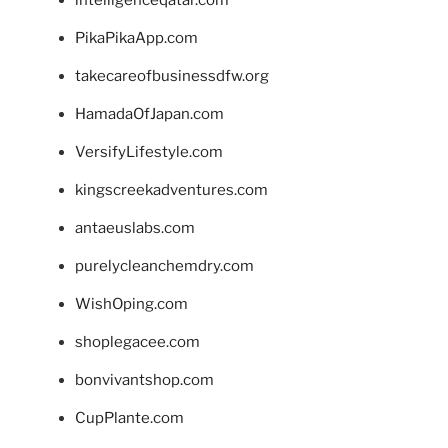
intelligenceqatar.com
PikaPikaApp.com
takecareofbusinessdfw.org
HamadaOfJapan.com
VersifyLifestyle.com
kingscreekadventures.com
antaeuslabs.com
purelycleanchemdry.com
WishOping.com
shoplegacee.com
bonvivantshop.com
CupPlante.com