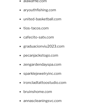
alawaffle.com
aryouthfishing.com
united-basketball.com
tios-tacos.com
cafecito-satx.com
graduacionviu2023.com
pecanjackstogo.com
zengardendayspa.com
sparklejewelryinc.com
ironcladtattoostudio.com
bruinshome.com
annascleaningsvc.com