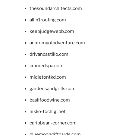
thesoundarchitects.com
allin1roofing.com
keepjudgewebb.com
anatomyofadventure.com
drivancastillo.com
cmmedspa.com
midletontkd.com
gardensandgrills.com
basilfoodwine.com
nikko-tochigi.net
caribbean-corner.com
bluemoongiftcards.com