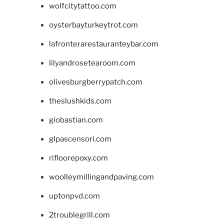
wolfcitytattoo.com
oysterbayturkeytrot.com
lafronterarestauranteybar.com
lilyandrosetearoom.com
olivesburgberrypatch.com
theslushkids.com
giobastian.com
glpascensori.com
rifloorepoxy.com
woolleymillingandpaving.com
uptonpvd.com
2troublegrill.com