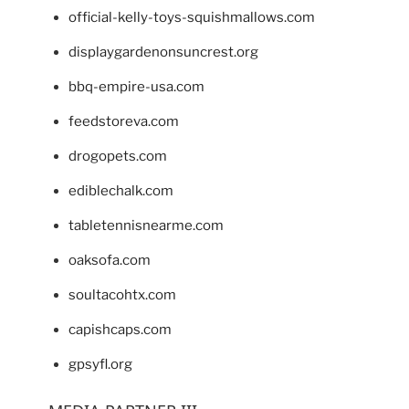
official-kelly-toys-squishmallows.com
displaygardenonsuncrest.org
bbq-empire-usa.com
feedstoreva.com
drogopets.com
ediblechalk.com
tabletennisnearme.com
oaksofa.com
soultacohtx.com
capishcaps.com
gpsyfl.org