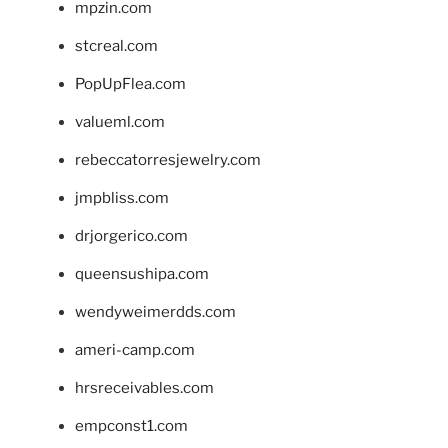
mpzin.com
stcreal.com
PopUpFlea.com
valueml.com
rebeccatorresjewelry.com
jmpbliss.com
drjorgerico.com
queensushipa.com
wendyweimerdds.com
ameri-camp.com
hrsreceivables.com
empconst1.com