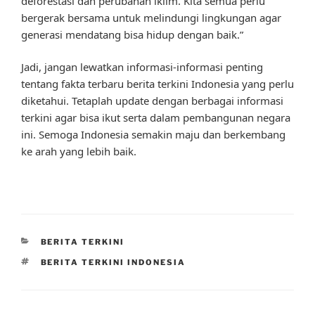
deforestasi dan perubahan iklim. Kita semua perlu
bergerak bersama untuk melindungi lingkungan agar
generasi mendatang bisa hidup dengan baik.”
Jadi, jangan lewatkan informasi-informasi penting
tentang fakta terbaru berita terkini Indonesia yang perlu
diketahui. Tetaplah update dengan berbagai informasi
terkini agar bisa ikut serta dalam pembangunan negara
ini. Semoga Indonesia semakin maju dan berkembang
ke arah yang lebih baik.
CATEGORIES
BERITA TERKINI
TAGS
BERITA TERKINI INDONESIA