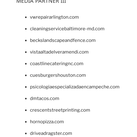
MEDIA PARTNER III
vwrepairarlington.com
cleaningservicebaltimore-md.com
beckslandscapeandfence.com
vistaaltadelveramendi.com
coastlinecateringnc.com
cuesburgershouston.com
psicologiaespecializadaencampeche.com
dmtacos.com
crescentstreetprinting.com
hornopizza.com
driveadragster.com