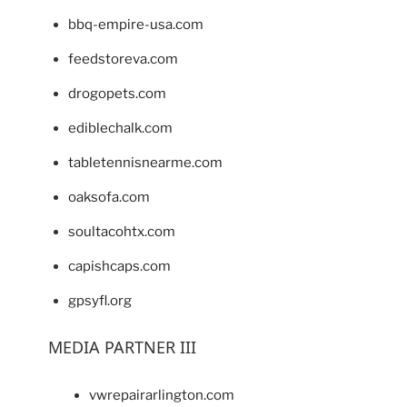
bbq-empire-usa.com
feedstoreva.com
drogopets.com
ediblechalk.com
tabletennisnearme.com
oaksofa.com
soultacohtx.com
capishcaps.com
gpsyfl.org
MEDIA PARTNER III
vwrepairarlington.com