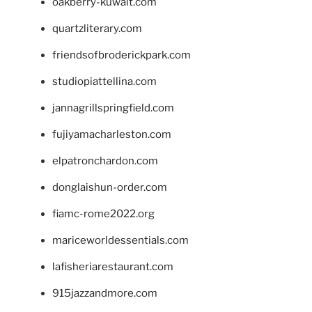
oakberry-kuwait.com
quartzliterary.com
friendsofbroderickpark.com
studiopiattellina.com
jannagrillspringfield.com
fujiyamacharleston.com
elpatronchardon.com
donglaishun-order.com
fiamc-rome2022.org
mariceworldessentials.com
lafisheriarestaurant.com
915jazzandmore.com