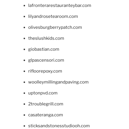
lafronterarestauranteybar.com
lilyandrosetearoom.com
olivesburgberrypatch.com
theslushkids.com
giobastian.com
glpascensori.com
rifloorepoxy.com
woolleymillingandpaving.com
uptonpvd.com
2troublegrill.com
casateranga.com
sticksandstonesstudiooh.com