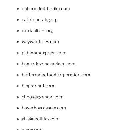
unboundedthefilm.com
catfriends-bg.org
marianlives.org
waywardtees.com
pidfloorsexpress.com
bancodevenezuelaen.com
bettermoodfoodcorporation.com
hingstonnt.com
chooseagender.com
hoverboardssale.com
alaskapolitics.com
stsmp.org