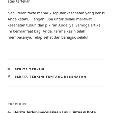
atau tertekan.
Nah, itulah fakta menarik seputar kesehatan yang harus
Anda ketahui. Jangan lupa untuk selalu merawat
kesehatan tubuh dan pikiran Anda, ya! Semoga artikel
ini bermanfaat bagi Anda. Terima kasih telah
membacanya. Tetap sehat dan bahagia, selalu!
CATEGORIES
BERITA TERKINI
TAGS
BERITA TERKINI TENTANG KESEHATAN
Post
Previous
PREVIOUS
navigation
Post
Berita Terkini Kecelakaan Lalu Lintas di Kota