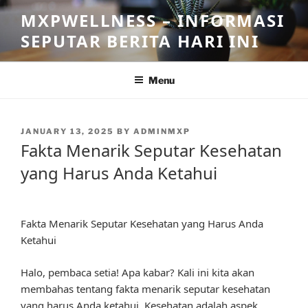
Skip
MXPWELLNESS – INFORMASI
to
SEPUTAR BERITA HARI INI
content
Menu
POSTED
JANUARY 13, 2025
BY
ADMINMXP
ON
Fakta Menarik Seputar Kesehatan
yang Harus Anda Ketahui
Fakta Menarik Seputar Kesehatan yang Harus Anda
Ketahui
Halo, pembaca setia! Apa kabar? Kali ini kita akan
membahas tentang fakta menarik seputar kesehatan
yang harus Anda ketahui. Kesehatan adalah aspek