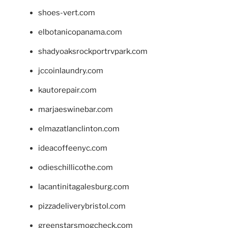
shoes-vert.com
elbotanicopanama.com
shadyoaksrockportrvpark.com
jccoinlaundry.com
kautorepair.com
marjaeswinebar.com
elmazatlanclinton.com
ideacoffeenyc.com
odieschillicothe.com
lacantinitagalesburg.com
pizzadeliverybristol.com
greenstarsmogcheck.com