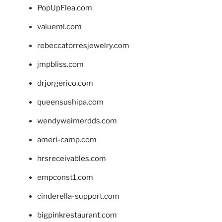
PopUpFlea.com
valueml.com
rebeccatorresjewelry.com
jmpbliss.com
drjorgerico.com
queensushipa.com
wendyweimerdds.com
ameri-camp.com
hrsreceivables.com
empconst1.com
cinderella-support.com
bigpinkrestaurant.com