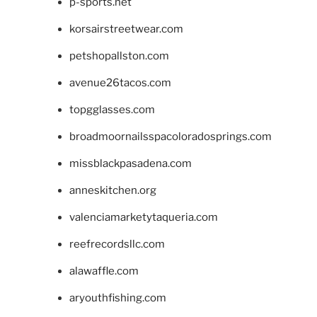
p-sports.net
korsairstreetwear.com
petshopallston.com
avenue26tacos.com
topgglasses.com
broadmoornailsspacoloradosprings.com
missblackpasadena.com
anneskitchen.org
valenciamarketytaqueria.com
reefrecordsllc.com
alawaffle.com
aryouthfishing.com