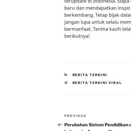
terupdate di Indonesia. Siapa 
baru dan mendapatkan inspiras
berkembang. Tetap bijak dal
jangan lupa untuk selalu mem
bermanfaat. Terima kasih tel
berikutnya!
CATEGORIES
BERITA TERKINI
TAGS
BERITA TERKINI VIRAL
Post
Previous
PREVIOUS
navigation
Post
Perubahan Sistem Pendidikan d