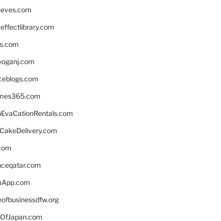
neves.com
ffectlibrary.com
ns.com
yoganj.com
rceblogs.com
ames365.com
EvaCationRentals.com
rCakeDelivery.com
.com
enceqatar.com
aApp.com
eofbusinessdfw.org
OfJapan.com