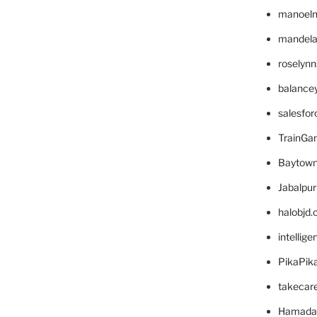
manoel
mandelae
roselyn
balance
salesfo
TrainG
Baytown
Jabalpu
halobjd
intellig
PikaPik
takecar
Hamada