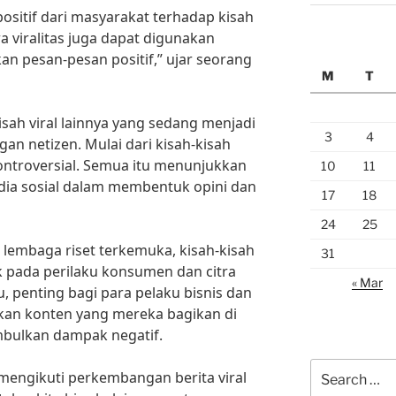
sitif dari masyarakat terhadap kisah
a viralitas juga dapat digunakan
an pesan-pesan positif,” ujar seorang
M
T
isah viral lainnya yang sedang menjadi
3
4
an netizen. Mulai dari kisah-kisah
ontroversial. Semua itu menunjukkan
10
11
ia sosial dalam membentuk opini dan
17
18
24
25
h lembaga riset terkemuka, kisah-kisah
31
k pada perilaku konsumen dan citra
« Mar
, penting bagi para pelaku bisnis dan
kan konten yang mereka bagikan di
mbulkan dampak negatif.
Search
 mengikuti perkembangan berita viral
for: