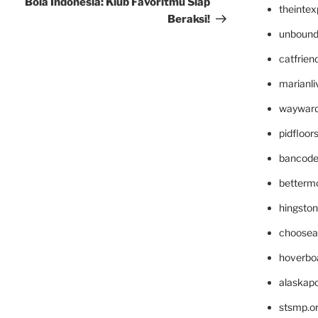
Bola Indonesia: Klub Favoritmu Siap
theinte
Beraksi!
unbound
catfrien
marianli
wayward
pidfloo
bancode
betterm
hingsto
choosea
hoverbo
alaskapo
stsmp.o