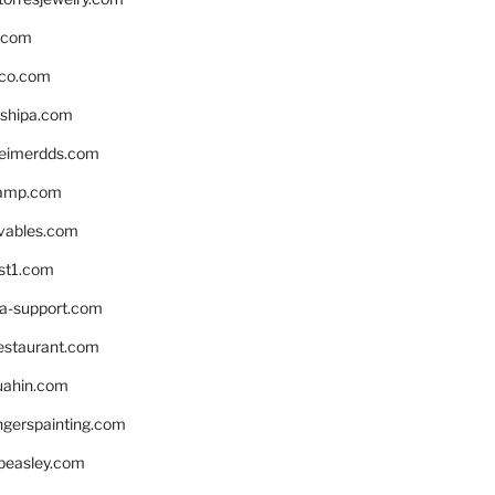
s.com
ico.com
shipa.com
eimerdds.com
camp.com
ivables.com
st1.com
la-support.com
estaurant.com
uahin.com
erspainting.com
beasley.com