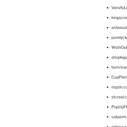
VersifyL
kingscr
antaeus
purelyc
WishOp
shopleg
bonviva
CupPlan
mpzin.c
stcreal.
PopUpFl
valueml
rebecca