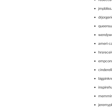
jmpblis
drjorger
queensu
wendyw
ameri-
hrsrece
empcon
cinderel
bigpinkr
inspireh
memming
jeremyp