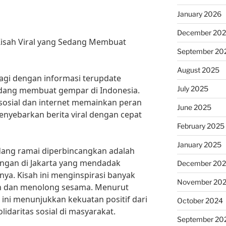
January 2026
December 20
-Kisah Viral yang Sedang Membuat
September 20
August 2025
lagi dengan informasi terupdate
July 2025
sedang membuat gempar di Indonesia.
 sosial dan internet memainkan peran
June 2025
nyebarkan berita viral dengan cepat
February 2025
January 2025
edang ramai diperbincangkan adalah
engan di Jakarta yang mendadak
December 20
nya. Kisah ini menginspirasi banyak
November 20
an dan menolong sesama. Menurut
 ini menunjukkan kekuatan positif dari
October 2024
idaritas sosial di masyarakat.
September 20