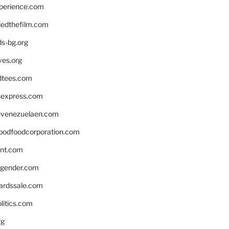
xperience.com
edthefilm.com
ds-bg.org
ves.org
tees.com
rsexpress.com
venezuelaen.com
oodfoodcorporation.com
nnt.com
gender.com
ardssale.com
litics.com
rg