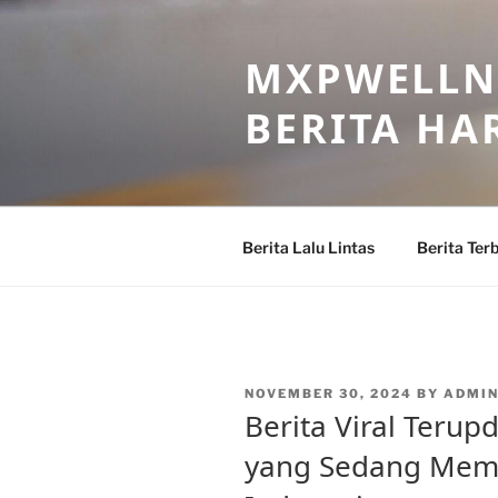
Skip
to
MXPWELLNE
content
BERITA HAR
Berita Lalu Lintas
Berita Ter
POSTED
NOVEMBER 30, 2024
BY
ADMI
ON
Berita Viral Terupd
yang Sedang Mem