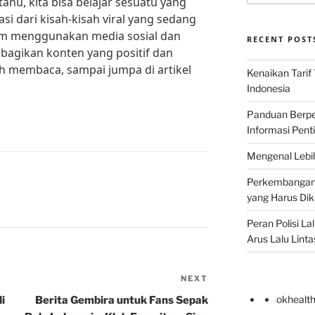
tahu, kita bisa belajar sesuatu yang
i dari kisah-kisah viral yang sedang
am menggunakan media sosial dan
RECENT POST
bagikan konten yang positif dan
ah membaca, sampai jumpa di artikel
Kenaikan Tarif
Indonesia
Panduan Berper
Informasi Pent
Mengenal Lebih
Perkembangan T
yang Harus Di
Peran Polisi L
Arus Lalu Linta
NEXT
Next
Post
okhealt
i
Berita Gembira untuk Fans Sepak