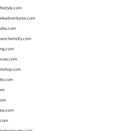
ifestyle.com
eekadventures.com
labs.com
leanchemdry.com
ing.com
acee.com
ntshop.com
te.com
om
com
ea.com
.com
torresjewelry.com