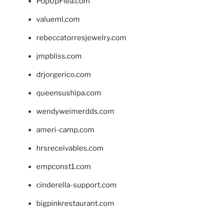
PopUpFlea.com
valueml.com
rebeccatorresjewelry.com
jmpbliss.com
drjorgerico.com
queensushipa.com
wendyweimerdds.com
ameri-camp.com
hrsreceivables.com
empconst1.com
cinderella-support.com
bigpinkrestaurant.com