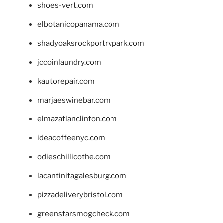
shoes-vert.com
elbotanicopanama.com
shadyoaksrockportrvpark.com
jccoinlaundry.com
kautorepair.com
marjaeswinebar.com
elmazatlanclinton.com
ideacoffeenyc.com
odieschillicothe.com
lacantinitagalesburg.com
pizzadeliverybristol.com
greenstarsmogcheck.com