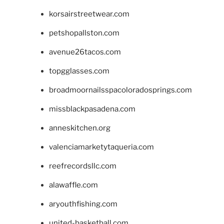
korsairstreetwear.com
petshopallston.com
avenue26tacos.com
topgglasses.com
broadmoornailsspacoloradosprings.com
missblackpasadena.com
anneskitchen.org
valenciamarketytaqueria.com
reefrecordsllc.com
alawaffle.com
aryouthfishing.com
united-basketball.com