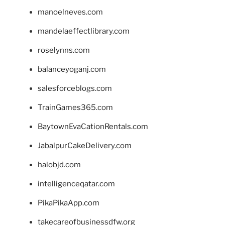
manoelneves.com
mandelaeffectlibrary.com
roselynns.com
balanceyoganj.com
salesforceblogs.com
TrainGames365.com
BaytownEvaCationRentals.com
JabalpurCakeDelivery.com
halobjd.com
intelligenceqatar.com
PikaPikaApp.com
takecareofbusinessdfw.org