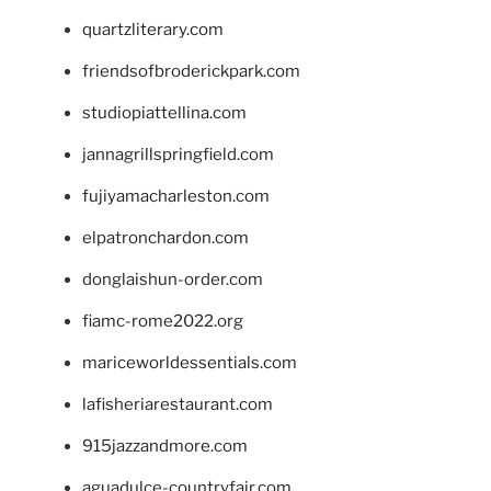
quartzliterary.com
friendsofbroderickpark.com
studiopiattellina.com
jannagrillspringfield.com
fujiyamacharleston.com
elpatronchardon.com
donglaishun-order.com
fiamc-rome2022.org
mariceworldessentials.com
lafisheriarestaurant.com
915jazzandmore.com
aguadulce-countryfair.com