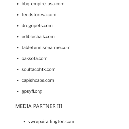
bbq-empire-usa.com
feedstoreva.com
drogopets.com
ediblechalk.com
tabletennisnearme.com
oaksofa.com
soultacohtx.com
capishcaps.com
gpsyfl.org
MEDIA PARTNER III
vwrepairarlington.com