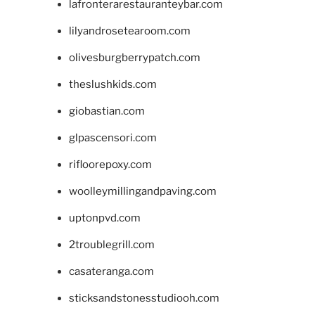
lafronterarestauranteybar.com
lilyandrosetearoom.com
olivesburgberrypatch.com
theslushkids.com
giobastian.com
glpascensori.com
rifloorepoxy.com
woolleymillingandpaving.com
uptonpvd.com
2troublegrill.com
casateranga.com
sticksandstonesstudiooh.com