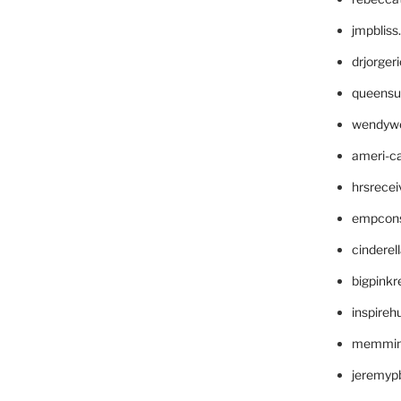
jmpblis
drjorger
queensu
wendyw
ameri-
hrsrece
empcon
cinderel
bigpinkr
inspireh
memming
jeremyp