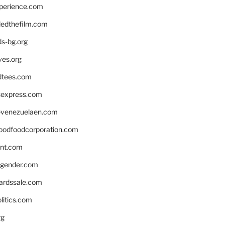
xperience.com
edthefilm.com
ds-bg.org
ves.org
tees.com
rsexpress.com
venezuelaen.com
oodfoodcorporation.com
nnt.com
gender.com
ardssale.com
litics.com
rg