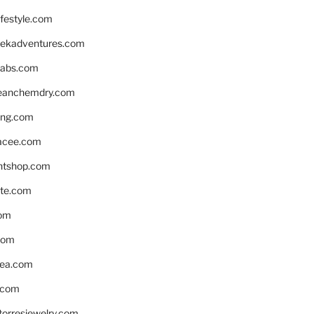
ifestyle.com
eekadventures.com
labs.com
leanchemdry.com
ing.com
acee.com
ntshop.com
te.com
om
com
ea.com
.com
torresjewelry.com