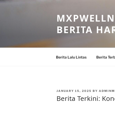
Skip
to
MXPWELLNE
content
BERITA HAR
Berita Lalu Lintas
Berita Ter
POSTED
JANUARY 15, 2025
BY
ADMINM
ON
Berita Terkini: Ko