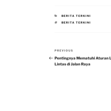
CATEGORIES
BERITA TERKINI
TAGS
BERITA TERKINI
Post
Previous
PREVIOUS
navigation
Post
Pentingnya Mematuhi Aturan 
Lintas di Jalan Raya