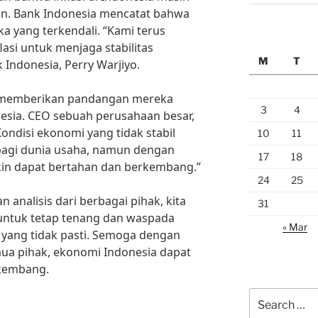
an. Bank Indonesia mencatat bahwa
gka yang terkendali. “Kami terus
si untuk menjaga stabilitas
M
T
 Indonesia, Perry Warjiyo.
ut memberikan pandangan mereka
3
4
nesia. CEO sebuah perusahaan besar,
ondisi ekonomi yang tidak stabil
10
11
agi dunia usaha, namun dengan
17
18
akin dapat bertahan dan berkembang.”
24
25
analisis dari berbagai pihak, kita
31
untuk tetap tenang dan waspada
« Mar
yang tidak pasti. Semoga dengan
a pihak, ekonomi Indonesia dapat
rkembang.
Search
for: