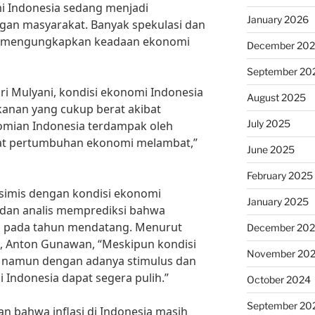
mi Indonesia sedang menjadi
January 2026
gan masyarakat. Banyak spekulasi dan
uk mengungkapkan keadaan ekonomi
December 20
September 20
i Mulyani, kondisi ekonomi Indonesia
August 2025
kanan yang cukup berat akibat
July 2025
omian Indonesia terdampak oleh
at pertumbuhan ekonomi melambat,”
June 2025
February 2025
simis dengan kondisi ekonomi
January 2025
dan analis memprediksi bahwa
h pada tahun mendatang. Menurut
December 20
i, Anton Gunawan, “Meskipun kondisi
November 20
l, namun dengan adanya stimulus dan
 Indonesia dapat segera pulih.”
October 2024
September 20
an bahwa inflasi di Indonesia masih