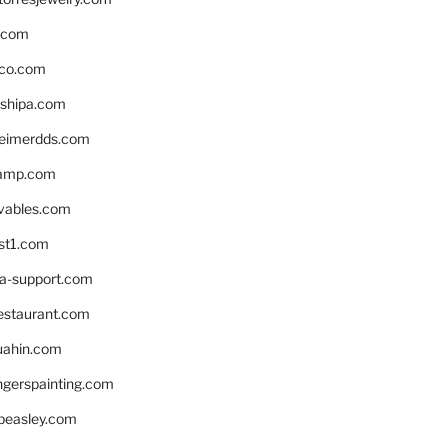
s.com
ico.com
shipa.com
eimerdds.com
camp.com
ivables.com
st1.com
la-support.com
estaurant.com
uahin.com
erspainting.com
beasley.com