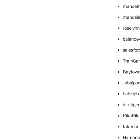
manoel
mandelae
roselyn
balance
salesfo
TrainG
Baytown
Jabalpu
halobjd
intellig
PikaPik
takecar
Hamada