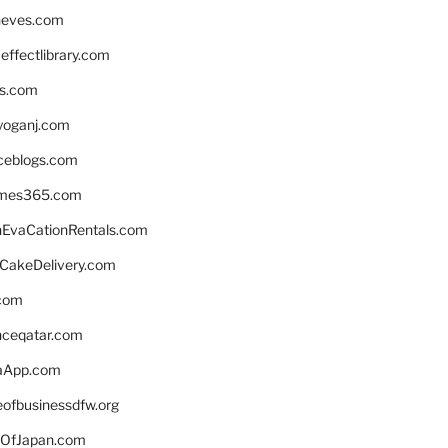
neves.com
ffectlibrary.com
ns.com
yoganj.com
rceblogs.com
ames365.com
EvaCationRentals.com
rCakeDelivery.com
.com
enceqatar.com
aApp.com
eofbusinessdfw.org
OfJapan.com