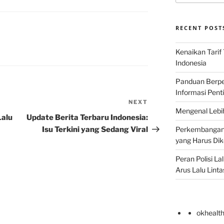
RECENT POST
Kenaikan Tarif
Indonesia
Panduan Berper
Informasi Pent
NEXT
Next
Mengenal Lebih
Post
Lalu
Update Berita Terbaru Indonesia:
Isu Terkini yang Sedang Viral
Perkembangan T
yang Harus Di
Peran Polisi L
Arus Lalu Linta
okhealt