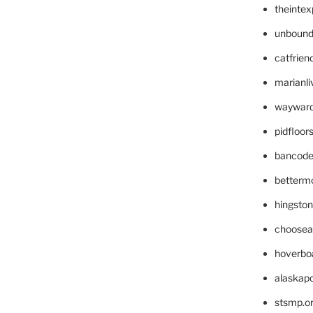
theinte
unbound
catfrien
marianli
wayward
pidfloo
bancode
betterm
hingsto
choosea
hoverbo
alaskapo
stsmp.o