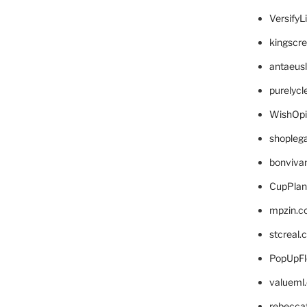
VersifyL
kingscr
antaeus
purelyc
WishOp
shopleg
bonviva
CupPlan
mpzin.c
stcreal.
PopUpFl
valueml
rebecca