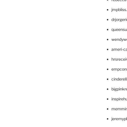
jmpblis
drjorger
queensu
wendyw
ameri-
hrsrece
empcon
cinderel
bigpinkr
inspireh
memming
jeremyp