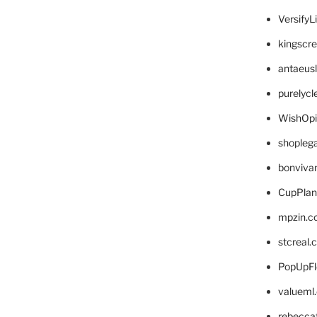
VersifyL
kingscr
antaeus
purelyc
WishOp
shopleg
bonviva
CupPlan
mpzin.c
stcreal.
PopUpFl
valueml
rebecca