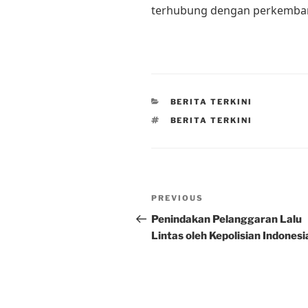
terhubung dengan perkembanga
CATEGORIES
BERITA TERKINI
TAGS
BERITA TERKINI
Post
Previous
PREVIOUS
navigation
Post
Penindakan Pelanggaran Lalu
Lintas oleh Kepolisian Indonesi