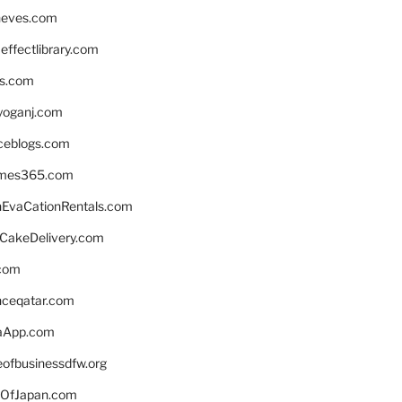
neves.com
ffectlibrary.com
ns.com
yoganj.com
rceblogs.com
ames365.com
EvaCationRentals.com
rCakeDelivery.com
.com
enceqatar.com
aApp.com
eofbusinessdfw.org
OfJapan.com