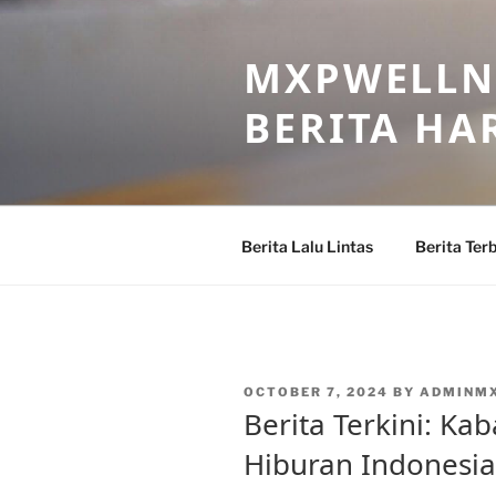
Skip
to
MXPWELLNE
content
BERITA HAR
Berita Lalu Lintas
Berita Ter
POSTED
OCTOBER 7, 2024
BY
ADMINM
ON
Berita Terkini: Ka
Hiburan Indonesia