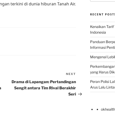
n terkini di dunia hiburan Tanah Air.
RECENT POST
Kenaikan Tarif
Indonesia
Panduan Berper
Informasi Pent
Mengenal Lebih
Perkembangan T
yang Harus Di
NEXT
Next
Post
Peran Polisi L
Drama di Lapangan: Pertandingan
Arus Lalu Linta
a
Sengit antara Tim Rival Berakhir
Seri
okhealt