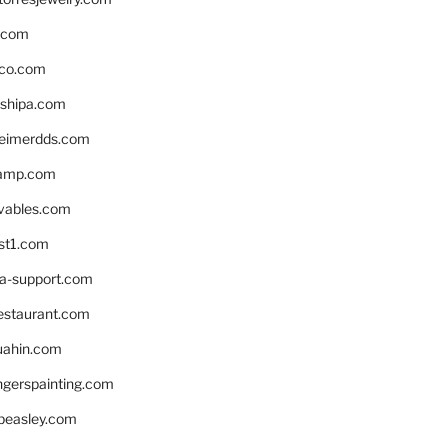
s.com
ico.com
shipa.com
eimerdds.com
camp.com
ivables.com
st1.com
la-support.com
estaurant.com
uahin.com
erspainting.com
beasley.com