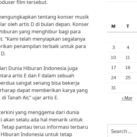
roduser film tersebut.
uga mengungkapkan tentang konser musik
ar oleh artis D di bulan depan. Konser
M
T
 hiburan yang menghibur bagi para
ut. “Kami telah menyiapkan segalanya
ikan penampilan terbaik untuk para
3
4
 D.
10
11
17
18
dari Dunia Hiburan Indonesia juga
tara artis E dan F dalam sebuah
24
25
berdua sangat senang bisa bekerja
31
erharap dapat memberikan karya yang
 Tanah Air,” ujar artis E.
« Mar
terkini yang menggema dari dunia
i akan selalu ada hal menarik untuk
 Tetap pantau terus informasi terbaru
Search
a Hiburan Indonesia untuk tetap
for: