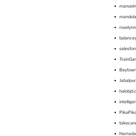
manoel
mandelae
roselyn
balance
salesfo
TrainG
Baytown
Jabalpu
halobjd
intellig
PikaPik
takecar
Hamada