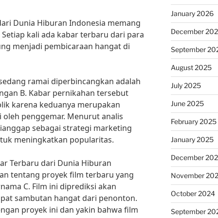
January 2026
u dari Dunia Hiburan Indonesia memang
December 20
 Setiap kali ada kabar terbaru dari para
ngsung menjadi pembicaraan hangat di
September 20
August 2025
g sedang ramai diperbincangkan adalah
July 2025
engan B. Kabar pernikahan tersebut
June 2025
lik karena keduanya merupakan
i oleh penggemar. Menurut analis
February 2025
dianggap sebagai strategi marketing
tuk meningkatkan popularitas.
January 2025
December 20
ar Terbaru dari Dunia Hiburan
n tentang proyek film terbaru yang
November 20
nama C. Film ini diprediksi akan
October 2024
apat sambutan hangat dari penonton.
gan proyek ini dan yakin bahwa film
September 20