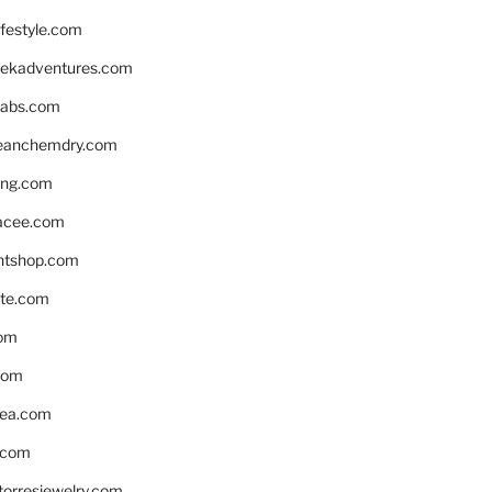
ifestyle.com
eekadventures.com
labs.com
leanchemdry.com
ing.com
acee.com
ntshop.com
te.com
om
com
ea.com
.com
torresjewelry.com