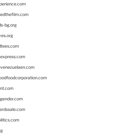
xperience.com
edthefilm.com
ds-bg.org
ves.org
tees.com
rsexpress.com
venezuelaen.com
oodfoodcorporation.com
nnt.com
gender.com
ardssale.com
litics.com
rg