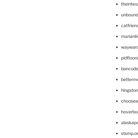
theinte
unbound
catfrien
marianli
wayward
pidfloo
bancode
betterm
hingsto
choosea
hoverbo
alaskapo
stsmp.o