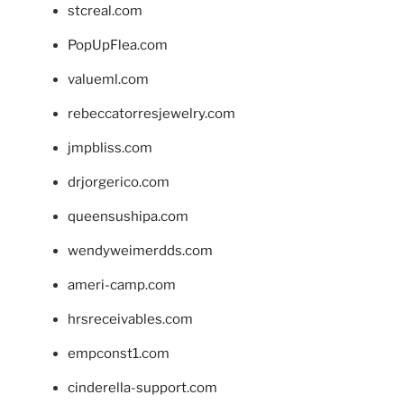
stcreal.com
PopUpFlea.com
valueml.com
rebeccatorresjewelry.com
jmpbliss.com
drjorgerico.com
queensushipa.com
wendyweimerdds.com
ameri-camp.com
hrsreceivables.com
empconst1.com
cinderella-support.com