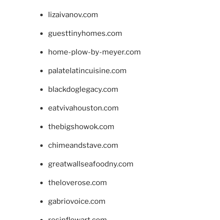
lizaivanov.com
guesttinyhomes.com
home-plow-by-meyer.com
palatelatincuisine.com
blackdoglegacy.com
eatvivahouston.com
thebigshowok.com
chimeandstave.com
greatwallseafoodny.com
theloverose.com
gabriovoice.com
resinflowart.com