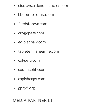
displaygardenonsuncrest.org
bbq-empire-usa.com
feedstoreva.com
drogopets.com
ediblechalk.com
tabletennisnearme.com
oaksofa.com
soultacohtx.com
capishcaps.com
gpsyfl.org
MEDIA PARTNER III