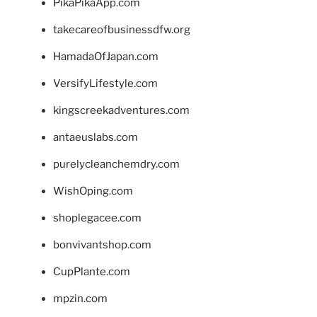
PikaPikaApp.com
takecareofbusinessdfw.org
HamadaOfJapan.com
VersifyLifestyle.com
kingscreekadventures.com
antaeuslabs.com
purelycleanchemdry.com
WishOping.com
shoplegacee.com
bonvivantshop.com
CupPlante.com
mpzin.com