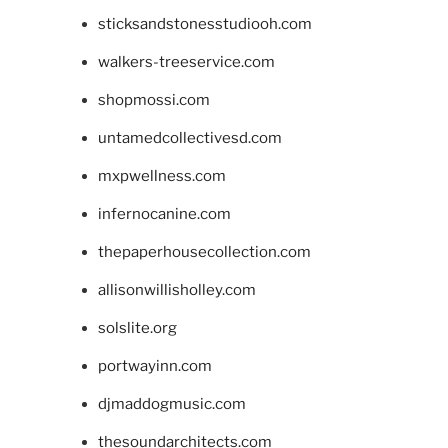
sticksandstonesstudiooh.com
walkers-treeservice.com
shopmossi.com
untamedcollectivesd.com
mxpwellness.com
infernocanine.com
thepaperhousecollection.com
allisonwillisholley.com
solslite.org
portwayinn.com
djmaddogmusic.com
thesoundarchitects.com