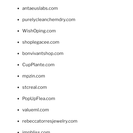
antaeuslabs.com
purelycleanchemdry.com
WishOping.com
shoplegacee.com
bonvivantshop.com
CupPlante.com
mpzin.com
stcreal.com
PopUpFlea.com
valueml.com
rebeccatorresjewelry.com
jmpbliss.com