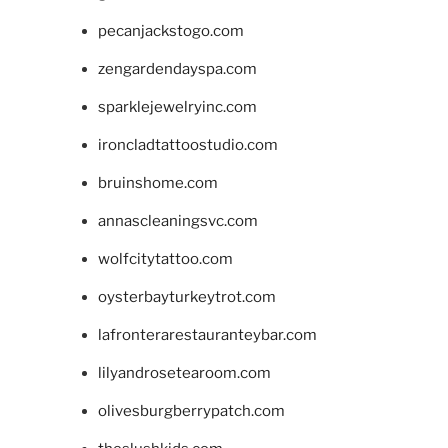
pecanjackstogo.com
zengardendayspa.com
sparklejewelryinc.com
ironcladtattoostudio.com
bruinshome.com
annascleaningsvc.com
wolfcitytattoo.com
oysterbayturkeytrot.com
lafronterarestauranteybar.com
lilyandrosetearoom.com
olivesburgberrypatch.com