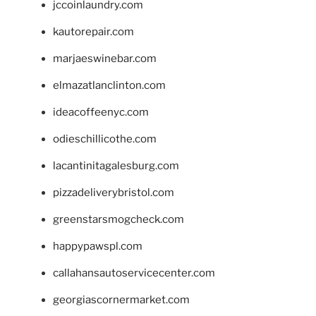
jccoinlaundry.com
kautorepair.com
marjaeswinebar.com
elmazatlanclinton.com
ideacoffeenyc.com
odieschillicothe.com
lacantinitagalesburg.com
pizzadeliverybristol.com
greenstarsmogcheck.com
happypawspl.com
callahansautoservicecenter.com
georgiascornermarket.com