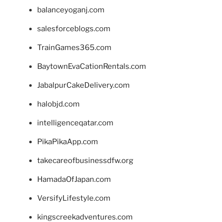
balanceyoganj.com
salesforceblogs.com
TrainGames365.com
BaytownEvaCationRentals.com
JabalpurCakeDelivery.com
halobjd.com
intelligenceqatar.com
PikaPikaApp.com
takecareofbusinessdfw.org
HamadaOfJapan.com
VersifyLifestyle.com
kingscreekadventures.com