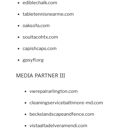
ediblechalk.com
tabletennisnearme.com
oaksofa.com
soultacohtx.com
capishcaps.com
gpsyfl.org
MEDIA PARTNER III
vwrepairarlington.com
cleaningservicebaltimore-md.com
beckslandscapeandfence.com
vistaaltadelveramendi.com