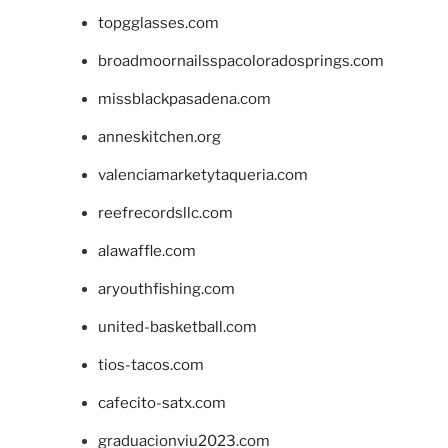
topgglasses.com
broadmoornailsspacoloradosprings.com
missblackpasadena.com
anneskitchen.org
valenciamarketytaqueria.com
reefrecordsllc.com
alawaffle.com
aryouthfishing.com
united-basketball.com
tios-tacos.com
cafecito-satx.com
graduacionviu2023.com