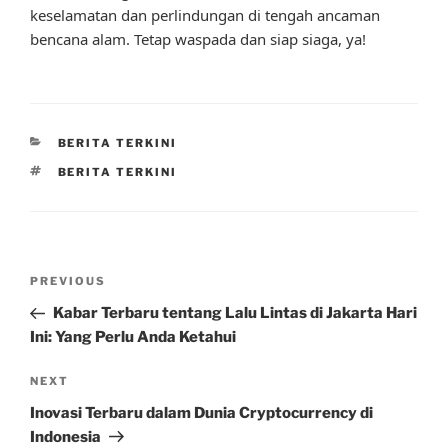
keselamatan dan perlindungan di tengah ancaman
bencana alam. Tetap waspada dan siap siaga, ya!
CATEGORIES
BERITA TERKINI
TAGS
BERITA TERKINI
Post
Previous
PREVIOUS
navigation
Post
Kabar Terbaru tentang Lalu Lintas di Jakarta Hari
Ini: Yang Perlu Anda Ketahui
Next
NEXT
Post
Inovasi Terbaru dalam Dunia Cryptocurrency di
Indonesia